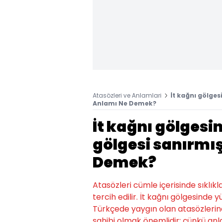
Atasözleri ve Anlamlari
İt kağnı gölge
Anlamı Ne Demek?
İt kağnı gölgesi
gölgesi sanırmı
Demek?
Atasözleri cümle içerisinde sıklıkl
tercih edilir. İt kağnı gölgesinde
Türkçede yaygın olan atasözlerinden
sahibi olmak önemlidir; çünkü an