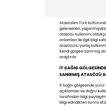
Atasözleri Türk kültüründe
gelenekleri, yaşanmışlıkla
atasözü kullanımı oldukç
anlamları ile ilgili bilgi s
atasözünü yanlış kullanma
kendi gölgesi sanırmış a
araştırılır.
İT KAĞNI GÖLGESİNDE
SANIRMIŞ ATASÖZÜ A
İt kağnı gölgesinde yürür
açıklaması ve doğru kullan
tarafından bilgi paylaşılmı
bilgi edindikten sonra a