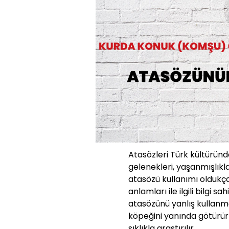
Atasözleri Türk kültüründe
gelenekleri, yaşanmışlıkla
atasözü kullanımı oldukç
anlamları ile ilgili bilgi s
atasözünü yanlış kullanm
köpeğini yanında götürü
sıklıkla araştırılır.