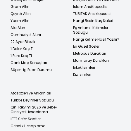
Gram Altın
İslam Ansiklopedisi
Çeyrek Altın
TÜBİTAK Ansiklopedisi
Yarım Altın
Hangi Besin Kaç Kalori
Ata Altın
Eş Anlamlı Kelimeler
Sözlüğü
Cumhuriyet Altını
Hangi Kelime Nasıl Yazılır?
22 Ayar Bilezik
En Güzel Sözler
1 Dolar Kaç TL
Metrobüs Durakları
1 Euro Kaç TL
Marmaray Durakları
Canlı Maç Sonuçları
Erkek İsimleri
Süper Lig Puan Durumu
Kız İsimleri
Atasözleri ve Anlamları
Türkçe Deyimler Sözlüğü
Çin Takvimi 2026 ve Bebek
Cinsiyeti Hesaplama
İETT Sefer Saatleri
Gebelik Hesaplama