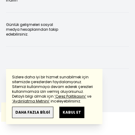
indirin
Günlük gelişmeleri sosyal
medya hesaplarından takip
edebilirsiniz.
Sizlere daha iyi bir hizmet sunabilmek için
sitemizde çerezlerden faydalanıyoruz.
Sitemizi kullanmaya devam ederek çerezleri
Powered by
Translate
kullanmamıza izin vermiş oluyorsunuz.
Detaylı bilgi almak için
‘Çerez Politikasını’
ve
‘Aydınlatma Metnini’
inceleyebilirsiniz.
Bu çeviride
Google Translete
kullanılmıştır.
Anlam ve çeviri hatalarından
haberturk.com
DAHA FAZLA BİLGİ
KABUL ET
sorumlu değildir.