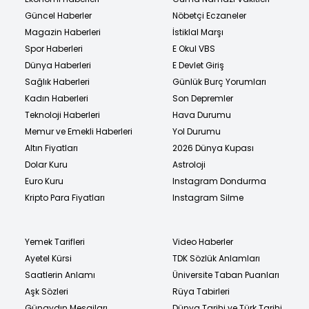
Güncel Haberler
Nöbetçi Eczaneler
Magazin Haberleri
İstiklal Marşı
Spor Haberleri
E Okul VBS
Dünya Haberleri
E Devlet Giriş
Sağlık Haberleri
Günlük Burç Yorumları
Kadın Haberleri
Son Depremler
Teknoloji Haberleri
Hava Durumu
Memur ve Emekli Haberleri
Yol Durumu
Altın Fiyatları
2026 Dünya Kupası
Dolar Kuru
Astroloji
Euro Kuru
Instagram Dondurma
Kripto Para Fiyatları
Instagram Silme
Yemek Tarifleri
Video Haberler
Ayetel Kürsi
TDK Sözlük Anlamları
Saatlerin Anlamı
Üniversite Taban Puanları
Aşk Sözleri
Rüya Tabirleri
Günaydın Mesajları
Dünya Tarihi ve Türk Tarihi