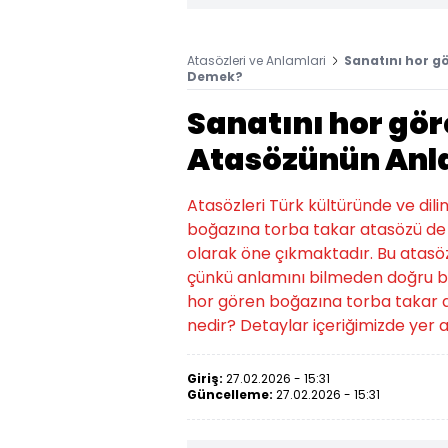
Atasözleri ve Anlamlari
Sanatını hor g
Demek?
Sanatını hor gö
Atasözünün Anl
Atasözleri Türk kültüründe ve dili
boğazına torba takar atasözü de 
olarak öne çıkmaktadır. Bu atasözün
çünkü anlamını bilmeden doğru bi
hor gören boğazına torba takar 
nedir? Detaylar içeriğimizde yer a
Giriş:
27.02.2026 - 15:31
Güncelleme:
27.02.2026 - 15:31