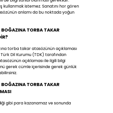
ili de bilgi sahibi olunması gereklidir.
ış kullanmak istemez. Sanatını hor gören
asözünün anlamı da bu noktada yoğun
N BOĞAZINA TORBA TAKAR
İR?
zına torba takar atasözünün açıklaması
ili Türk Dil Kurumu (TDK) tarafından
asözünün açıklaması ile ilgili bilgi
nü gerek cümle içerisinde gerek günlük
ilirsiniz.
N BOĞAZINA TORBA TAKAR
MASI
ediği gibi para kazanamaz ve sonunda