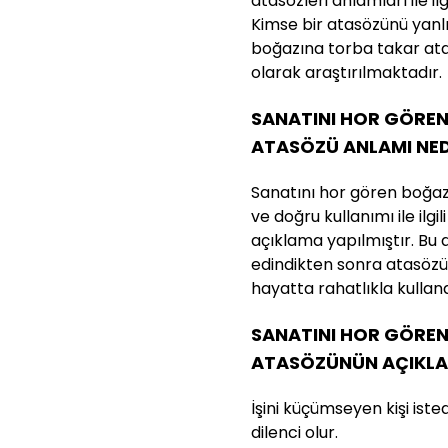
atasözleri anlamları ile ilg
Kimse bir atasözünü yanl
boğazına torba takar at
olarak araştırılmaktadır.
SANATINI HOR GÖRE
ATASÖZÜ ANLAMI NED
Sanatını hor gören boğa
ve doğru kullanımı ile ilg
açıklama yapılmıştır. Bu at
edindikten sonra atasözü
hayatta rahatlıkla kullanab
SANATINI HOR GÖRE
ATASÖZÜNÜN AÇIKLA
İşini küçümseyen kişi ist
dilenci olur.