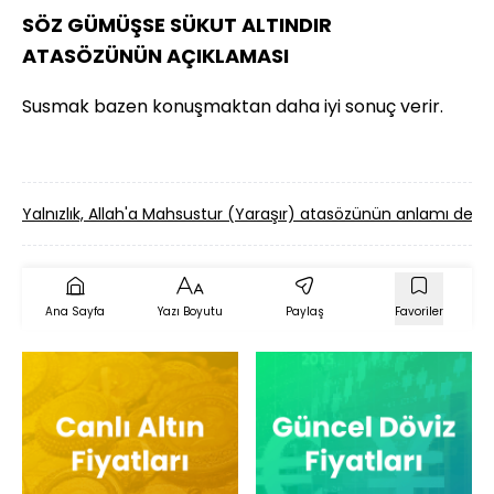
SÖZ GÜMÜŞSE SÜKUT ALTINDIR
ATASÖZÜNÜN AÇIKLAMASI
Susmak bazen konuşmaktan daha iyi sonuç verir.
Yalnızlık, Allah'a Mahsustur (Yaraşır) atasözünün anlamı dem
Ana Sayfa
Yazı Boyutu
Paylaş
Favoriler