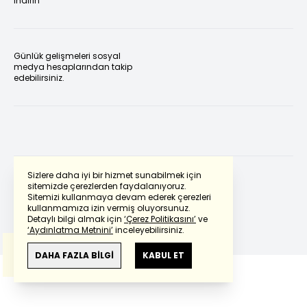
indirin
Günlük gelişmeleri sosyal
medya hesaplarından takip
edebilirsiniz.
Sizlere daha iyi bir hizmet sunabilmek için
sitemizde çerezlerden faydalanıyoruz.
Sitemizi kullanmaya devam ederek çerezleri
Powered by
Translate
kullanmamıza izin vermiş oluyorsunuz.
Detaylı bilgi almak için
‘Çerez Politikasını’
ve
‘Aydınlatma Metnini’
inceleyebilirsiniz.
Bu çeviride
Google Translete
kullanılmıştır.
Anlam ve çeviri hatalarından
haberturk.com
DAHA FAZLA BİLGİ
KABUL ET
sorumlu değildir.