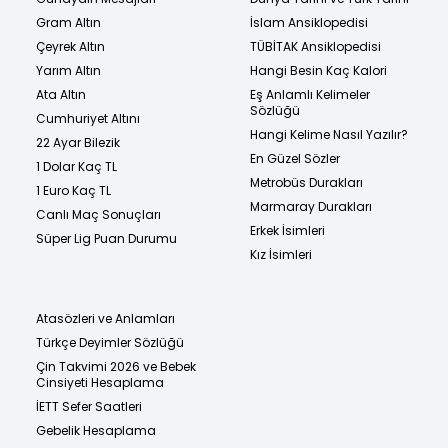
Gram Altın
İslam Ansiklopedisi
Çeyrek Altın
TÜBİTAK Ansiklopedisi
Yarım Altın
Hangi Besin Kaç Kalori
Ata Altın
Eş Anlamlı Kelimeler
Sözlüğü
Cumhuriyet Altını
Hangi Kelime Nasıl Yazılır?
22 Ayar Bilezik
En Güzel Sözler
1 Dolar Kaç TL
Metrobüs Durakları
1 Euro Kaç TL
Marmaray Durakları
Canlı Maç Sonuçları
Erkek İsimleri
Süper Lig Puan Durumu
Kız İsimleri
Atasözleri ve Anlamları
Türkçe Deyimler Sözlüğü
Çin Takvimi 2026 ve Bebek
Cinsiyeti Hesaplama
İETT Sefer Saatleri
Gebelik Hesaplama