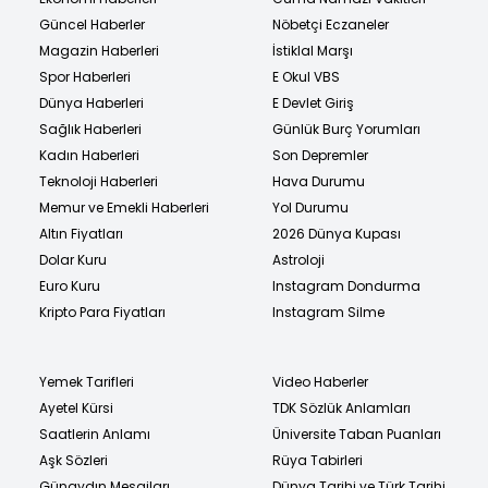
Güncel Haberler
Nöbetçi Eczaneler
Magazin Haberleri
İstiklal Marşı
Spor Haberleri
E Okul VBS
Dünya Haberleri
E Devlet Giriş
Sağlık Haberleri
Günlük Burç Yorumları
Kadın Haberleri
Son Depremler
Teknoloji Haberleri
Hava Durumu
Memur ve Emekli Haberleri
Yol Durumu
Altın Fiyatları
2026 Dünya Kupası
Dolar Kuru
Astroloji
Euro Kuru
Instagram Dondurma
Kripto Para Fiyatları
Instagram Silme
Yemek Tarifleri
Video Haberler
Ayetel Kürsi
TDK Sözlük Anlamları
Saatlerin Anlamı
Üniversite Taban Puanları
Aşk Sözleri
Rüya Tabirleri
Günaydın Mesajları
Dünya Tarihi ve Türk Tarihi