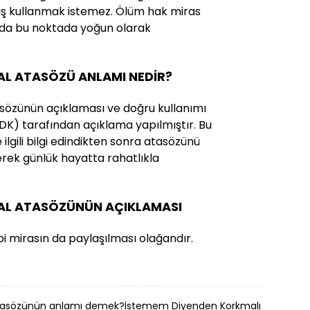
ış kullanmak istemez. Ölüm hak miras
 da bu noktada yoğun olarak
AL ATASÖZÜ ANLAMI NEDİR?
sözünün açıklaması ve doğru kullanımı
 (TDK) tarafından açıklama yapılmıştır. Bu
ilgili bilgi edindikten sonra atasözünü
erek günlük hayatta rahatlıkla
LAL ATASÖZÜNÜN AÇIKLAMASI
i mirasın da paylaşılması olağandır.
 atasözünün anlamı demek?
İstemem Diyenden Korkmalı atasözü