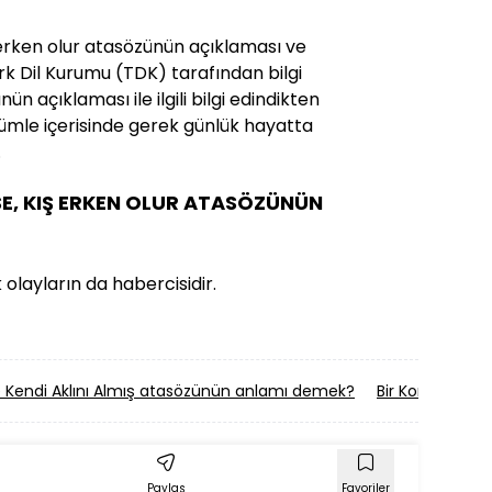
 erken olur atasözünün açıklaması ve
Türk Dil Kurumu (TDK) tarafından bilgi
ün açıklaması ile ilgili bilgi edindikten
mle içerisinde gerek günlük hayatta
.
E, KIŞ ERKEN OLUR ATASÖZÜNÜN
 olayların da habercisidir.
ine Kendi Aklını Almış atasözünün anlamı demek?
Bir Korkak Bir
Paylaş
Favoriler