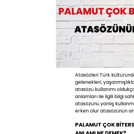
Atasözleri Türk kültüründe
gelenekleri, yaşanmışlıkla
atasözü kullanımı oldukç
anlamları ile ilgili bilgi s
atasözünü yanlış kullanm
erken olur atasözünün anl
PALAMUT ÇOK BİTERS
ANLAMI NE DEMEK?