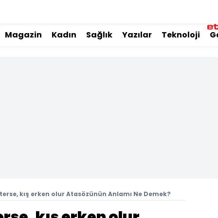
Magazin
Kadın
Sağlık
Yazılar
Teknoloji
G
terse, kış erken olur Atasözünün Anlamı Ne Demek?
rse, kış erken olur