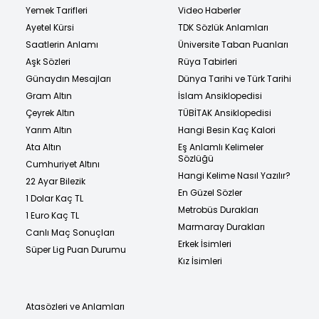
Yemek Tarifleri
Video Haberler
Ayetel Kürsi
TDK Sözlük Anlamları
Saatlerin Anlamı
Üniversite Taban Puanları
Aşk Sözleri
Rüya Tabirleri
Günaydın Mesajları
Dünya Tarihi ve Türk Tarihi
Gram Altın
İslam Ansiklopedisi
Çeyrek Altın
TÜBİTAK Ansiklopedisi
Yarım Altın
Hangi Besin Kaç Kalori
Ata Altın
Eş Anlamlı Kelimeler
Sözlüğü
Cumhuriyet Altını
Hangi Kelime Nasıl Yazılır?
22 Ayar Bilezik
En Güzel Sözler
1 Dolar Kaç TL
Metrobüs Durakları
1 Euro Kaç TL
Marmaray Durakları
Canlı Maç Sonuçları
Erkek İsimleri
Süper Lig Puan Durumu
Kız İsimleri
Atasözleri ve Anlamları