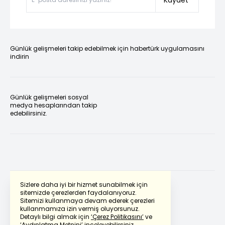
Kaydet
Günlük gelişmeleri takip edebilmek için habertürk uygulamasını
indirin
Günlük gelişmeleri sosyal
medya hesaplarından takip
edebilirsiniz.
Sizlere daha iyi bir hizmet sunabilmek için
sitemizde çerezlerden faydalanıyoruz.
Sitemizi kullanmaya devam ederek çerezleri
Powered by
Translate
kullanmamıza izin vermiş oluyorsunuz.
Detaylı bilgi almak için
‘Çerez Politikasını’
ve
‘Aydınlatma Metnini’
inceleyebilirsiniz.