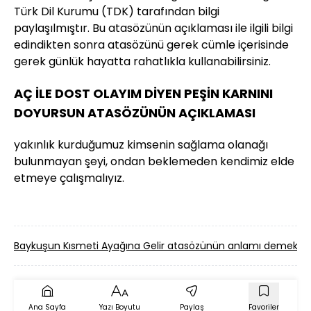
Türk Dil Kurumu (TDK) tarafından bilgi
paylaşılmıştır. Bu atasözünün açıklaması ile ilgili bilgi
edindikten sonra atasözünü gerek cümle içerisinde
gerek günlük hayatta rahatlıkla kullanabilirsiniz.
AÇ İLE DOST OLAYIM DİYEN PEŞİN KARNINI
DOYURSUN ATASÖZÜNÜN AÇIKLAMASI
yakınlık kurduğumuz kimsenin sağlama olanağı
bulunmayan şeyi, ondan beklemeden kendimiz elde
etmeye çalışmalıyız.
Baykuşun Kısmeti Ayağına Gelir atasözünün anlamı demek?
H
Ana Sayfa
Yazı Boyutu
Paylaş
Favoriler