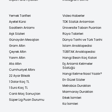
Yemek Tarifleri
Video Haberler
Ayetel Kürsi
TDK Sözlük Anlamları
Saatlerin Anlamı
Üniversite Taban Puanları
Aşk Sözleri
Rüya Tabirleri
Günaydın Mesajları
Dünya Tarihi ve Türk Tarihi
Gram Altın
İslam Ansiklopedisi
Çeyrek Altın
TÜBİTAK Ansiklopedisi
Yarım Altın
Hangi Besin Kaç Kalori
Ata Altın
Eş Anlamlı Kelimeler
Sözlüğü
Cumhuriyet Altını
Hangi Kelime Nasıl Yazılır?
22 Ayar Bilezik
En Güzel Sözler
1 Dolar Kaç TL
Metrobüs Durakları
1 Euro Kaç TL
Marmaray Durakları
Canlı Maç Sonuçları
Erkek İsimleri
Süper Lig Puan Durumu
Kız İsimleri