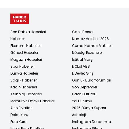
Son Dakika Haberleri
Canlı Borsa
Haberler
Namaz Vakitleri 2026
Ekonomi Haberleri
Cuma Namazı Vakitleri
Güncel Haberler
Nöbetçi Eczaneler
Magazin Haberleri
İstiklal Marşı
Spor Haberleri
E Okul VBS
Dünya Haberleri
E Devlet Giriş
Sağlık Haberleri
Günlük Burç Yorumları
Kadın Haberleri
Son Depremler
Teknoloji Haberleri
Hava Durumu
Memur ve Emekli Haberleri
Yol Durumu
Altın Fiyatları
2026 Dünya Kupası
Dolar Kuru
Astroloji
Euro Kuru
Instagram Dondurma
Kripto Para Fiyatları
Instagram Silme