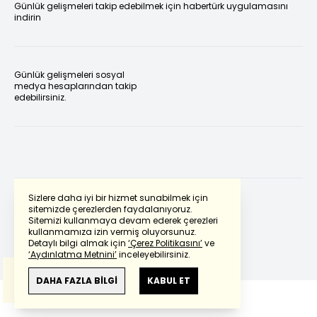
Günlük gelişmeleri takip edebilmek için habertürk uygulamasını
indirin
Günlük gelişmeleri sosyal
medya hesaplarından takip
edebilirsiniz.
Sizlere daha iyi bir hizmet sunabilmek için
sitemizde çerezlerden faydalanıyoruz.
Sitemizi kullanmaya devam ederek çerezleri
Powered by
Translate
kullanmamıza izin vermiş oluyorsunuz.
Detaylı bilgi almak için
‘Çerez Politikasını’
ve
‘Aydınlatma Metnini’
inceleyebilirsiniz.
Bu çeviride
Google Translete
kullanılmıştır.
Anlam ve çeviri hatalarından
haberturk.com
DAHA FAZLA BİLGİ
KABUL ET
sorumlu değildir.