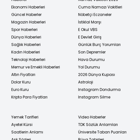
Ekonomi Haberleri
Cuma Namazı Vakitleri
Güncel Haberler
Nöbetçi Eczaneler
Magazin Haberleri
İstiklal Marşı
Spor Haberleri
E Okul VBS
Dünya Haberleri
E Devlet Giriş
Sağlık Haberleri
Günlük Burç Yorumları
Kadın Haberleri
Son Depremler
Teknoloji Haberleri
Hava Durumu
Memur ve Emekli Haberleri
Yol Durumu
Altın Fiyatları
2026 Dünya Kupası
Dolar Kuru
Astroloji
Euro Kuru
Instagram Dondurma
Kripto Para Fiyatları
Instagram Silme
Yemek Tarifleri
Video Haberler
Ayetel Kürsi
TDK Sözlük Anlamları
Saatlerin Anlamı
Üniversite Taban Puanları
Aşk Sözleri
Rüya Tabirleri