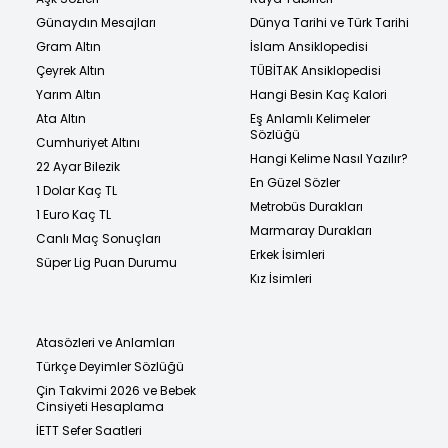
Günaydın Mesajları
Dünya Tarihi ve Türk Tarihi
Gram Altın
İslam Ansiklopedisi
Çeyrek Altın
TÜBİTAK Ansiklopedisi
Yarım Altın
Hangi Besin Kaç Kalori
Ata Altın
Eş Anlamlı Kelimeler
Sözlüğü
Cumhuriyet Altını
Hangi Kelime Nasıl Yazılır?
22 Ayar Bilezik
En Güzel Sözler
1 Dolar Kaç TL
Metrobüs Durakları
1 Euro Kaç TL
Marmaray Durakları
Canlı Maç Sonuçları
Erkek İsimleri
Süper Lig Puan Durumu
Kız İsimleri
Atasözleri ve Anlamları
Türkçe Deyimler Sözlüğü
Çin Takvimi 2026 ve Bebek
Cinsiyeti Hesaplama
İETT Sefer Saatleri