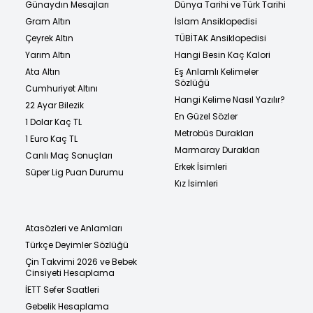
Günaydın Mesajları
Dünya Tarihi ve Türk Tarihi
Gram Altın
İslam Ansiklopedisi
Çeyrek Altın
TÜBİTAK Ansiklopedisi
Yarım Altın
Hangi Besin Kaç Kalori
Ata Altın
Eş Anlamlı Kelimeler
Sözlüğü
Cumhuriyet Altını
Hangi Kelime Nasıl Yazılır?
22 Ayar Bilezik
En Güzel Sözler
1 Dolar Kaç TL
Metrobüs Durakları
1 Euro Kaç TL
Marmaray Durakları
Canlı Maç Sonuçları
Erkek İsimleri
Süper Lig Puan Durumu
Kız İsimleri
Atasözleri ve Anlamları
Türkçe Deyimler Sözlüğü
Çin Takvimi 2026 ve Bebek
Cinsiyeti Hesaplama
İETT Sefer Saatleri
Gebelik Hesaplama