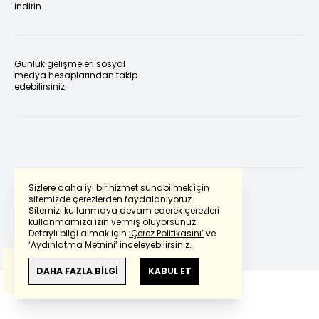
indirin
Günlük gelişmeleri sosyal
medya hesaplarından takip
edebilirsiniz.
Sizlere daha iyi bir hizmet sunabilmek için
sitemizde çerezlerden faydalanıyoruz.
Sitemizi kullanmaya devam ederek çerezleri
Powered by
Translate
kullanmamıza izin vermiş oluyorsunuz.
Detaylı bilgi almak için
‘Çerez Politikasını’
ve
‘Aydınlatma Metnini’
inceleyebilirsiniz.
Bu çeviride
Google Translete
kullanılmıştır.
Anlam ve çeviri hatalarından
haberturk.com
DAHA FAZLA BİLGİ
KABUL ET
sorumlu değildir.