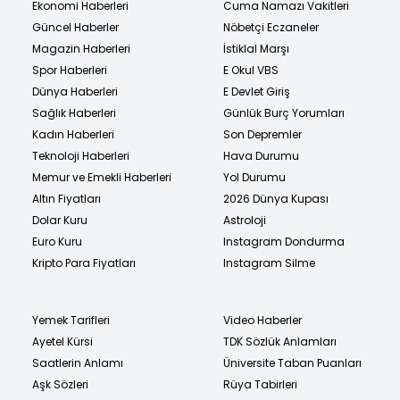
Ekonomi Haberleri
Cuma Namazı Vakitleri
Güncel Haberler
Nöbetçi Eczaneler
Magazin Haberleri
İstiklal Marşı
Spor Haberleri
E Okul VBS
Dünya Haberleri
E Devlet Giriş
Sağlık Haberleri
Günlük Burç Yorumları
Kadın Haberleri
Son Depremler
Teknoloji Haberleri
Hava Durumu
Memur ve Emekli Haberleri
Yol Durumu
Altın Fiyatları
2026 Dünya Kupası
Dolar Kuru
Astroloji
Euro Kuru
Instagram Dondurma
Kripto Para Fiyatları
Instagram Silme
Yemek Tarifleri
Video Haberler
Ayetel Kürsi
TDK Sözlük Anlamları
Saatlerin Anlamı
Üniversite Taban Puanları
Aşk Sözleri
Rüya Tabirleri