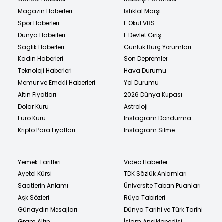
Magazin Haberleri
İstiklal Marşı
Spor Haberleri
E Okul VBS
Dünya Haberleri
E Devlet Giriş
Sağlık Haberleri
Günlük Burç Yorumları
Kadın Haberleri
Son Depremler
Teknoloji Haberleri
Hava Durumu
Memur ve Emekli Haberleri
Yol Durumu
Altın Fiyatları
2026 Dünya Kupası
Dolar Kuru
Astroloji
Euro Kuru
Instagram Dondurma
Kripto Para Fiyatları
Instagram Silme
Yemek Tarifleri
Video Haberler
Ayetel Kürsi
TDK Sözlük Anlamları
Saatlerin Anlamı
Üniversite Taban Puanları
Aşk Sözleri
Rüya Tabirleri
Günaydın Mesajları
Dünya Tarihi ve Türk Tarihi
Gram Altın
İslam Ansiklopedisi