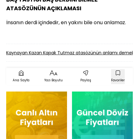
ATASÖZÜNÜN AÇIKLAMASI
İnsanın derdi içindedir, en yakını bile onu anlamaz.
Kaynayan Kazan Kapak Tutmaz atasözünün anlamı demek?
G
Ana Sayfa
Yazı Boyutu
Paylaş
Favoriler