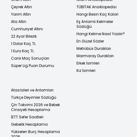
Çeyrek Altın
TÜBİTAK Ansiklopedisi
Yarım Altın
Hangi Besin Kaç Kalori
Ata Altın
Eş Anlamlı Kelimeler
Sözlüğü
Cumhuriyet Altını
Hangi Kelime Nasıl Yazılır?
22 Ayar Bilezik
En Güzel Sözler
1 Dolar Kaç TL
Metrobüs Durakları
1 Euro Kaç TL
Marmaray Durakları
Canlı Maç Sonuçları
Erkek İsimleri
Süper Lig Puan Durumu
Kız İsimleri
Atasözleri ve Anlamları
Türkçe Deyimler Sözlüğü
Çin Takvimi 2026 ve Bebek
Cinsiyeti Hesaplama
İETT Sefer Saatleri
Gebelik Hesaplama
Yükselen Burç Hesaplama
2026