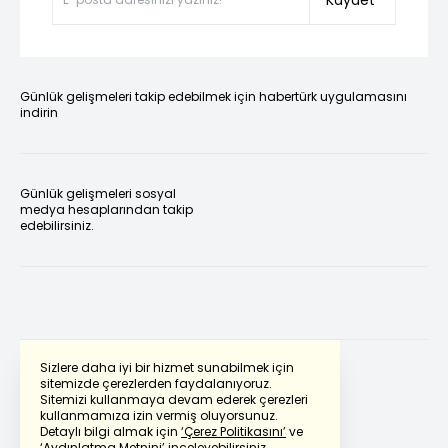
Kaydet
Günlük gelişmeleri takip edebilmek için habertürk uygulamasını
indirin
Günlük gelişmeleri sosyal
medya hesaplarından takip
edebilirsiniz.
Sizlere daha iyi bir hizmet sunabilmek için
sitemizde çerezlerden faydalanıyoruz.
Sitemizi kullanmaya devam ederek çerezleri
Powered by
Translate
kullanmamıza izin vermiş oluyorsunuz.
Detaylı bilgi almak için
‘Çerez Politikasını’
ve
‘Aydınlatma Metnini’
inceleyebilirsiniz.