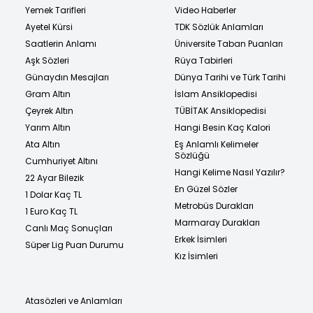
Yemek Tarifleri
Video Haberler
Ayetel Kürsi
TDK Sözlük Anlamları
Saatlerin Anlamı
Üniversite Taban Puanları
Aşk Sözleri
Rüya Tabirleri
Günaydın Mesajları
Dünya Tarihi ve Türk Tarihi
Gram Altın
İslam Ansiklopedisi
Çeyrek Altın
TÜBİTAK Ansiklopedisi
Yarım Altın
Hangi Besin Kaç Kalori
Ata Altın
Eş Anlamlı Kelimeler
Sözlüğü
Cumhuriyet Altını
Hangi Kelime Nasıl Yazılır?
22 Ayar Bilezik
En Güzel Sözler
1 Dolar Kaç TL
Metrobüs Durakları
1 Euro Kaç TL
Marmaray Durakları
Canlı Maç Sonuçları
Erkek İsimleri
Süper Lig Puan Durumu
Kız İsimleri
Atasözleri ve Anlamları