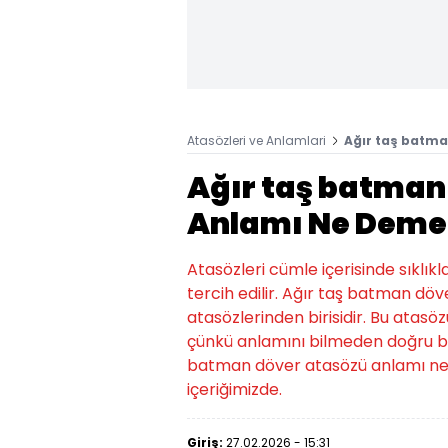
Atasözleri ve Anlamlari
Ağır taş batm
Ağır taş batman
Anlamı Ne Deme
Atasözleri cümle içerisinde sıklıkl
tercih edilir. Ağır taş batman dö
atasözlerinden birisidir. Bu atasözü
çünkü anlamını bilmeden doğru bir
batman döver atasözü anlamı ne 
içeriğimizde.
Giriş:
27.02.2026 - 15:31