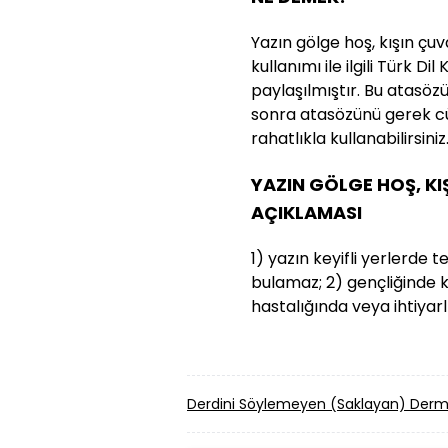
Yazın gölge hoş, kışın ç
kullanımı ile ilgili Türk D
paylaşılmıştır. Bu atasözün
sonra atasözünü gerek cü
rahatlıkla kullanabilirsiniz
YAZIN GÖLGE HOŞ, K
AÇIKLAMASI
1) yazın keyifli yerlerde
bulamaz; 2) gençliğinde
hastalığında veya ihtiyarl
Derdini Söylemeyen (Saklayan) Der