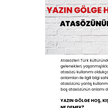
Atasözleri Türk kültüründe
gelenekleri, yaşanmışlıkla
atasözü kullanımı oldukç
anlamları ile ilgili bilgi s
atasözünü yanlış kullanma
boş atasözünün anlamı da 
YAZIN GÖLGE HOŞ, K
NE DEMEK?