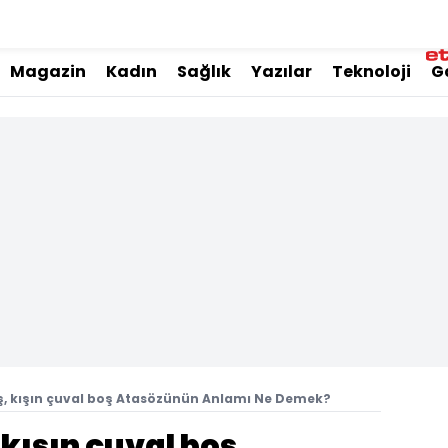
Magazin
Kadın
Sağlık
Yazılar
Teknoloji
G
ş, kışın çuval boş Atasözünün Anlamı Ne Demek?
 kışın çuval boş