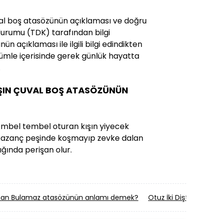
uval boş atasözünün açıklaması ve doğru
il Kurumu (TDK) tarafından bilgi
ün açıklaması ile ilgili bilgi edindikten
mle içerisinde gerek günlük hayatta
.
IŞIN ÇUVAL BOŞ ATASÖZÜNÜN
 tembel tembel oturan kışın yiyecek
 kazanç peşinde koşmayıp zevke dalan
ığında perişan olur.
man Bulamaz atasözünün anlamı demek?
Otuz İki Dişten Çıka