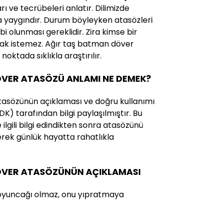
rı ve tecrübeleri anlatır. Dilimizde
a yaygındır. Durum böyleyken atasözleri
ahibi olunması gereklidir. Zira kimse bir
ak istemez. Ağır taş batman döver
oktada sıklıkla araştırılır.
VER ATASÖZÜ ANLAMI NE DEMEK?
tasözünün açıklaması ve doğru kullanımı
(TDK) tarafından bilgi paylaşılmıştır. Bu
ilgili bilgi edindikten sonra atasözünü
erek günlük hayatta rahatlıkla
ÖVER ATASÖZÜNÜN AÇIKLAMASI
 oyuncağı olmaz, onu yıpratmaya