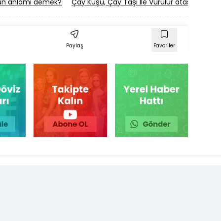
ünün anlamı demek?
Çay Kuşu, Çay Taşı İle Vurulur atasözünün
Paylaş
Favoriler