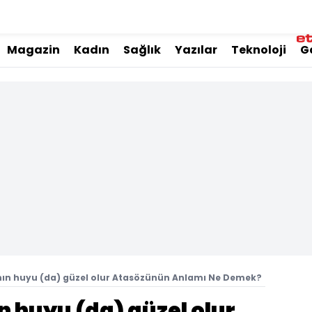
Magazin
Kadın
Sağlık
Yazılar
Teknoloji
G
nın huyu (da) güzel olur Atasözünün Anlamı Ne Demek?
n huyu (da) güzel olur