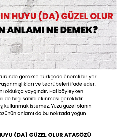
ltüründe gerekse Türkçede önemli bir yer
yaşanmışlıkları ve tecrübeleri ifade eder.
mı oldukça yaygındır. Hal böyleyken
ili de bilgi sahibi olunması gereklidir.
ş kullanmak istemez. Yüzü güzel olanın
asözünün anlamı da bu noktada yoğun
HUYU (DA) GÜZEL OLUR ATASÖZÜ