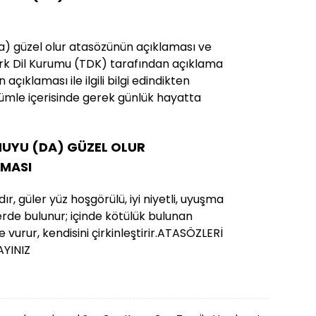
da) güzel olur atasözünün açıklaması ve
 Türk Dil Kurumu (TDK) tarafından açıklama
açıklaması ile ilgili bilgi edindikten
mle içerisinde gerek günlük hayatta
.
HUYU (DA) GÜZEL OLUR
MASI
dır, güler yüz hoşgörülü, iyi niyetli, uyuşma
ilerde bulunur; içinde kötülük bulunan
e vurur, kendisini çirkinleştirir.ATASÖZLERİ
AYINIZ