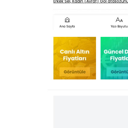
Erkek Sel, Kadın (Avrat) Göl atasöz
Ana Sayfa
Yazı Boyutu