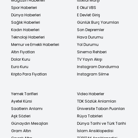
Magazin Haberleri
İstiklal Marşı
Spor Haberleri
E Okul VBS
Dünya Haberleri
E Devlet Giriş
Sağlık Haberleri
Günlük Burç Yorumları
Kadın Haberleri
Son Depremler
Teknoloji Haberleri
Hava Durumu
Memur ve Emekli Haberleri
Yol Durumu
Altın Fiyatları
Sinema Rehberi
Dolar Kuru
TV Yayın Akışı
Euro Kuru
Instagram Dondurma
Kripto Para Fiyatları
Instagram Silme
Yemek Tarifleri
Video Haberler
Ayetel Kürsi
TDK Sözlük Anlamları
Saatlerin Anlamı
Üniversite Taban Puanları
Aşk Sözleri
Rüya Tabirleri
Günaydın Mesajları
Dünya Tarihi ve Türk Tarihi
Gram Altın
İslam Ansiklopedisi