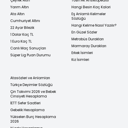
Çeyrek Altın
TÜBİTAK Ansiklopedisi
Yarım Altın
Hangi Besin Kaç Kalori
Ata Altın
Eş Anlamlı Kelimeler
Sözlüğü
Cumhuriyet Altını
Hangi Kelime Nasıl Yazılır?
22 Ayar Bilezik
En Güzel Sözler
1 Dolar Kaç TL
Metrobüs Durakları
1 Euro Kaç TL
Marmaray Durakları
Canlı Maç Sonuçları
Erkek İsimleri
Süper Lig Puan Durumu
Kız İsimleri
Atasözleri ve Anlamları
Türkçe Deyimler Sözlüğü
Çin Takvimi 2026 ve Bebek
Cinsiyeti Hesaplama
İETT Sefer Saatleri
Gebelik Hesaplama
Yükselen Burç Hesaplama
2026