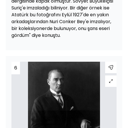
dergisinde kapak olmuştur. Sovyet Büyükelçisi
Suriç'e imzaladığı biliniyor. Bir diğer örnek ise
Atatürk bu fotoğrafını Eylül 1927'de en yakın
arkadaşlarından Nuri Conker Bey'e imzalıyor,
bir koleksiyonerde bulunuyor, onu şans eseri
gördüm" diye konuştu.
6