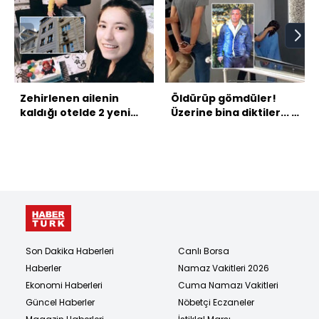
Zehirlenen ailenin
Öldürüp gömdüler!
kaldığı otelde 2 yeni
Üzerine bina diktiler... 6
vaka!
Şubat depremi
cinayeti ortaya
çıkardı!
Son Dakika Haberleri
Canlı Borsa
Haberler
Namaz Vakitleri 2026
Ekonomi Haberleri
Cuma Namazı Vakitleri
Güncel Haberler
Nöbetçi Eczaneler