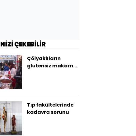
İNİZİ ÇEKEBİLİR
Çölyaklıların
glutensiz makarna
keyfi
Tıp fakültelerinde
kadavra sorunu