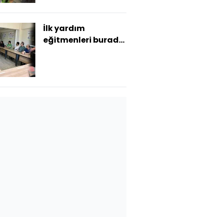
İlk yardım
eğitmenleri burada
yetiştirilecek