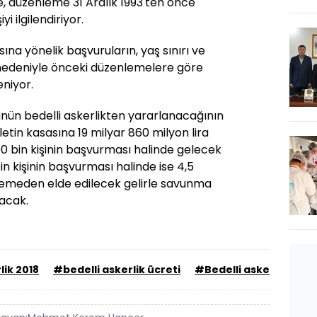
, düzenleme 31 Aralık 1993'ten önce
i ilgilendiriyor.
ına yönelik başvuruların, yaş sınırı ve
nedeniyle önceki düzenlemelere göre
niyor.
ün bedelli askerlikten yararlanacağının
etin kasasına 19 milyar 860 milyon lira
 bin kişinin başvurması halinde gelecek
bin kişinin başvurması halinde ise 4,5
nlemeden elde edilecek gelirle savunma
acak.
lik 2018
#bedelli askerlik ücreti
#Bedelli askerlik kredi