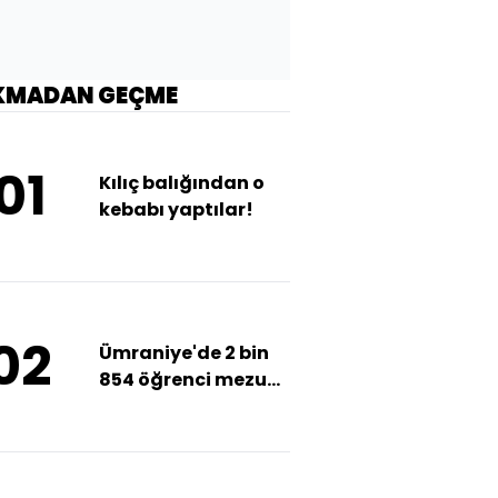
KMADAN GEÇME
01
Kılıç balığından o
kebabı yaptılar!
02
Ümraniye'de 2 bin
854 öğrenci mezun
oldu