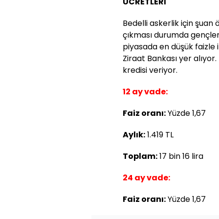
ÜCRETLERİ
Bedelli askerlik için şuan 
çıkması durumda gençler i
piyasada en düşük faizle 
Ziraat Bankası yer alıyor. 
kredisi veriyor.
12 ay vade:
Faiz oranı:
Yüzde 1,67
Aylık:
1.419 TL
Toplam:
17 bin 16 lira
24 ay vade:
Faiz oranı:
Yüzde 1,67