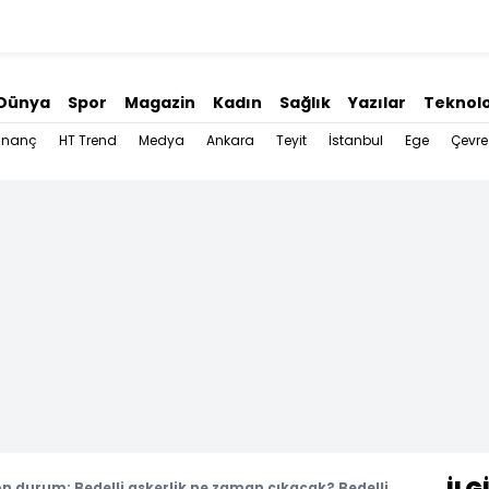
Dünya
Spor
Magazin
Kadın
Sağlık
Yazılar
Teknolo
İnanç
HT Trend
Medya
Ankara
Teyit
İstanbul
Ege
Çevre
son durum: Bedelli askerlik ne zaman çıkacak? Bedelli