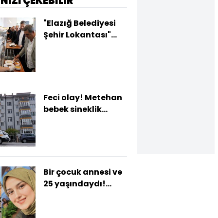
İNİZİ ÇEKEBİLİR
"Elazığ Belediyesi
Şehir Lokantası"
açıldı
Feci olay! Metehan
bebek sineklik
kurbanı!
Bir çocuk annesi ve
25 yaşındaydı!
Öldüren güven!