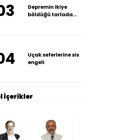
03
Depremin ikiye
böldüğü tarlada
devasa yarık
04
Uçak seferlerine sis
engeli
l İçerikler