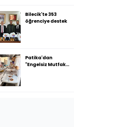
Bilecik'te 353
öğrenciye destek
Patika'dan
"Engelsiz Mutfak
Atölyesi"ne destek
si
#bedelli askerlik kıdem tazminatı
#bedelli askerli