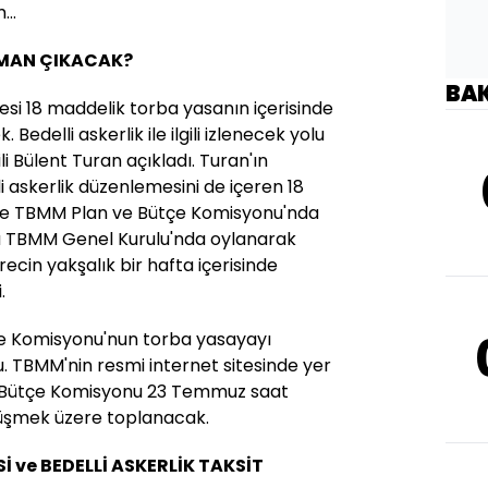
...
ZAMAN ÇIKACAK?
BA
esi 18 maddelik torba yasanın içerisinde
delli askerlik ile ilgili izlenecek yolu
i Bülent Turan açıkladı. Turan'ın
 askerlik düzenlemesini de içeren 18
ce TBMM Plan ve Bütçe Komisyonu'nda
a TBMM Genel Kurulu'nda oylanarak
ecin yakşalık bir hafta içerisinde
.
e Komisyonu'nun torba yasayayı
du. TBMM'nin resmi internet sitesinde yer
ve Bütçe Komisyonu 23 Temmuz saat
rüşmek üzere toplanacak.
Sİ ve BEDELLİ ASKERLİK TAKSİT