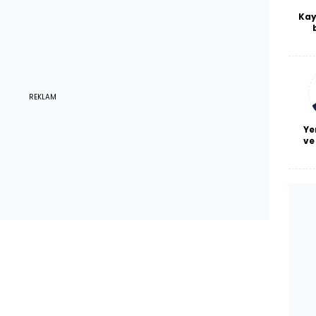
Kay
De
haf
a
bl
REKLAM
Ye
ve