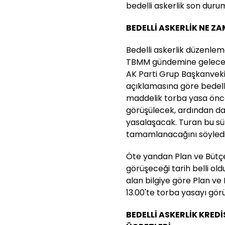
bedelli askerlik son durum
BEDELLİ ASKERLİK NE 
Bedelli askerlik düzenlem
TBMM gündemine gelecek. Be
AK Parti Grup Başkanvekil
açıklamasına göre bedelli
maddelik torba yasa ön
görüşülecek, ardından d
yasalaşacak. Turan bu sür
tamamlanacağını söyledi
Öte yandan Plan ve Bütç
görüşeceği tarih belli ol
alan bilgiye göre Plan 
13.00'te torba yasayı gö
BEDELLİ ASKERLİK KREDİ