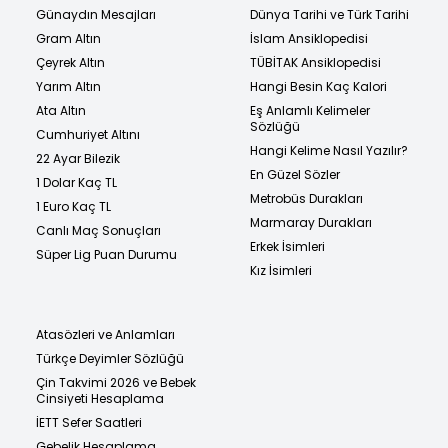
Günaydın Mesajları
Dünya Tarihi ve Türk Tarihi
Gram Altın
İslam Ansiklopedisi
Çeyrek Altın
TÜBİTAK Ansiklopedisi
Yarım Altın
Hangi Besin Kaç Kalori
Ata Altın
Eş Anlamlı Kelimeler
Sözlüğü
Cumhuriyet Altını
Hangi Kelime Nasıl Yazılır?
22 Ayar Bilezik
En Güzel Sözler
1 Dolar Kaç TL
Metrobüs Durakları
1 Euro Kaç TL
Marmaray Durakları
Canlı Maç Sonuçları
Erkek İsimleri
Süper Lig Puan Durumu
Kız İsimleri
Atasözleri ve Anlamları
Türkçe Deyimler Sözlüğü
Çin Takvimi 2026 ve Bebek
Cinsiyeti Hesaplama
İETT Sefer Saatleri
Gebelik Hesaplama