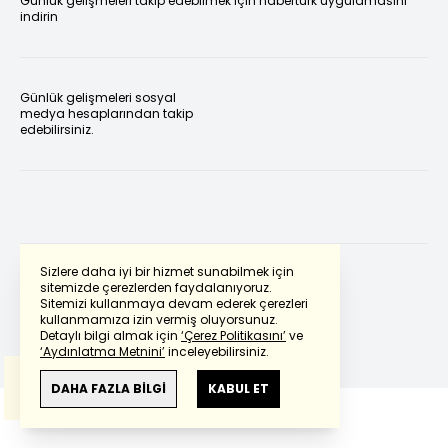
Günlük gelişmeleri takip edebilmek için habertürk uygulamasını
indirin
Günlük gelişmeleri sosyal
medya hesaplarından takip
edebilirsiniz.
Sizlere daha iyi bir hizmet sunabilmek için
sitemizde çerezlerden faydalanıyoruz.
Sitemizi kullanmaya devam ederek çerezleri
Powered by
Translate
kullanmamıza izin vermiş oluyorsunuz.
Detaylı bilgi almak için
‘Çerez Politikasını’
ve
‘Aydınlatma Metnini’
inceleyebilirsiniz.
Bu çeviride
Google Translete
kullanılmıştır.
Anlam ve çeviri hatalarından
haberturk.com
DAHA FAZLA BİLGİ
KABUL ET
sorumlu değildir.