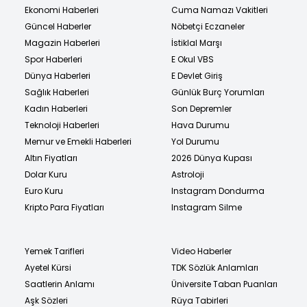
Ekonomi Haberleri
Cuma Namazı Vakitleri
Güncel Haberler
Nöbetçi Eczaneler
Magazin Haberleri
İstiklal Marşı
Spor Haberleri
E Okul VBS
Dünya Haberleri
E Devlet Giriş
Sağlık Haberleri
Günlük Burç Yorumları
Kadın Haberleri
Son Depremler
Teknoloji Haberleri
Hava Durumu
Memur ve Emekli Haberleri
Yol Durumu
Altın Fiyatları
2026 Dünya Kupası
Dolar Kuru
Astroloji
Euro Kuru
Instagram Dondurma
Kripto Para Fiyatları
Instagram Silme
Yemek Tarifleri
Video Haberler
Ayetel Kürsi
TDK Sözlük Anlamları
Saatlerin Anlamı
Üniversite Taban Puanları
Aşk Sözleri
Rüya Tabirleri