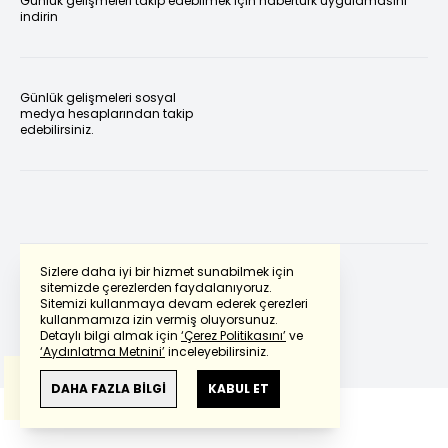
Günlük gelişmeleri takip edebilmek için habertürk uygulamasını
indirin
Günlük gelişmeleri sosyal
medya hesaplarından takip
edebilirsiniz.
Sizlere daha iyi bir hizmet sunabilmek için
sitemizde çerezlerden faydalanıyoruz.
Sitemizi kullanmaya devam ederek çerezleri
Powered by
Translate
kullanmamıza izin vermiş oluyorsunuz.
Detaylı bilgi almak için
‘Çerez Politikasını’
ve
‘Aydınlatma Metnini’
inceleyebilirsiniz.
Bu çeviride
Google Translete
kullanılmıştır.
Anlam ve çeviri hatalarından
haberturk.com
DAHA FAZLA BİLGİ
KABUL ET
sorumlu değildir.