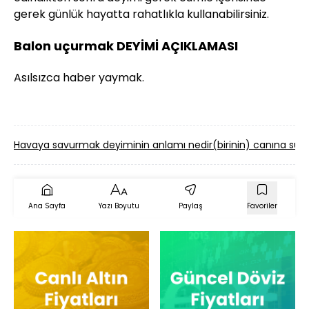
gerek günlük hayatta rahatlıkla kullanabilirsiniz.
Balon uçurmak DEYİMİ AÇIKLAMASI
Asılsızca haber yaymak.
Havaya savurmak deyiminin anlamı nedir
(birinin) canına su
Ana Sayfa
Yazı Boyutu
Paylaş
Favoriler