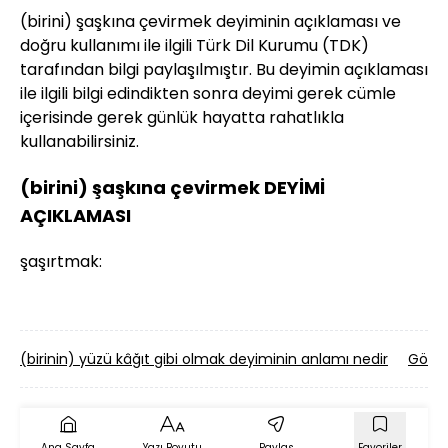
(birini) şaşkına çevirmek deyiminin açıklaması ve
doğru kullanımı ile ilgili Türk Dil Kurumu (TDK)
tarafından bilgi paylaşılmıştır. Bu deyimin açıklaması
ile ilgili bilgi edindikten sonra deyimi gerek cümle
içerisinde gerek günlük hayatta rahatlıkla
kullanabilirsiniz.
(birini) şaşkına çevirmek DEYİMİ
AÇIKLAMASI
şaşırtmak:
(birinin) yüzü kâğıt gibi olmak deyiminin anlamı nedir
Göz (
Ana Sayfa
Yazı Boyutu
Paylaş
Favoriler