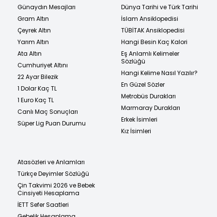
Günaydın Mesajları
Dünya Tarihi ve Türk Tarihi
Gram Altın
İslam Ansiklopedisi
Çeyrek Altın
TÜBİTAK Ansiklopedisi
Yarım Altın
Hangi Besin Kaç Kalori
Ata Altın
Eş Anlamlı Kelimeler
Sözlüğü
Cumhuriyet Altını
Hangi Kelime Nasıl Yazılır?
22 Ayar Bilezik
En Güzel Sözler
1 Dolar Kaç TL
Metrobüs Durakları
1 Euro Kaç TL
Marmaray Durakları
Canlı Maç Sonuçları
Erkek İsimleri
Süper Lig Puan Durumu
Kız İsimleri
Atasözleri ve Anlamları
Türkçe Deyimler Sözlüğü
Çin Takvimi 2026 ve Bebek
Cinsiyeti Hesaplama
İETT Sefer Saatleri
Gebelik Hesaplama