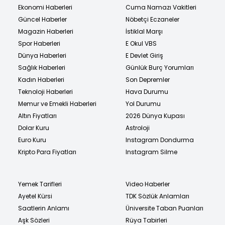
Ekonomi Haberleri
Cuma Namazı Vakitleri
Güncel Haberler
Nöbetçi Eczaneler
Magazin Haberleri
İstiklal Marşı
Spor Haberleri
E Okul VBS
Dünya Haberleri
E Devlet Giriş
Sağlık Haberleri
Günlük Burç Yorumları
Kadın Haberleri
Son Depremler
Teknoloji Haberleri
Hava Durumu
Memur ve Emekli Haberleri
Yol Durumu
Altın Fiyatları
2026 Dünya Kupası
Dolar Kuru
Astroloji
Euro Kuru
Instagram Dondurma
Kripto Para Fiyatları
Instagram Silme
Yemek Tarifleri
Video Haberler
Ayetel Kürsi
TDK Sözlük Anlamları
Saatlerin Anlamı
Üniversite Taban Puanları
Aşk Sözleri
Rüya Tabirleri