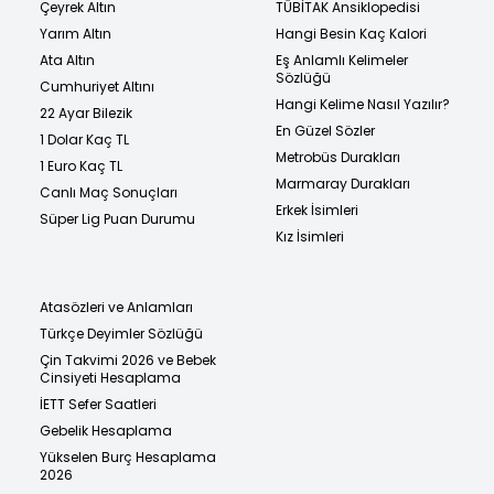
Çeyrek Altın
TÜBİTAK Ansiklopedisi
Yarım Altın
Hangi Besin Kaç Kalori
Ata Altın
Eş Anlamlı Kelimeler
Sözlüğü
Cumhuriyet Altını
Hangi Kelime Nasıl Yazılır?
22 Ayar Bilezik
En Güzel Sözler
1 Dolar Kaç TL
Metrobüs Durakları
1 Euro Kaç TL
Marmaray Durakları
Canlı Maç Sonuçları
Erkek İsimleri
Süper Lig Puan Durumu
Kız İsimleri
Atasözleri ve Anlamları
Türkçe Deyimler Sözlüğü
Çin Takvimi 2026 ve Bebek
Cinsiyeti Hesaplama
İETT Sefer Saatleri
Gebelik Hesaplama
Yükselen Burç Hesaplama
2026