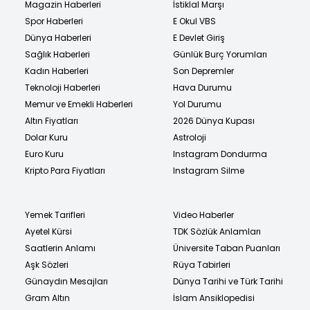
Magazin Haberleri
İstiklal Marşı
Spor Haberleri
E Okul VBS
Dünya Haberleri
E Devlet Giriş
Sağlık Haberleri
Günlük Burç Yorumları
Kadın Haberleri
Son Depremler
Teknoloji Haberleri
Hava Durumu
Memur ve Emekli Haberleri
Yol Durumu
Altın Fiyatları
2026 Dünya Kupası
Dolar Kuru
Astroloji
Euro Kuru
Instagram Dondurma
Kripto Para Fiyatları
Instagram Silme
Yemek Tarifleri
Video Haberler
Ayetel Kürsi
TDK Sözlük Anlamları
Saatlerin Anlamı
Üniversite Taban Puanları
Aşk Sözleri
Rüya Tabirleri
Günaydın Mesajları
Dünya Tarihi ve Türk Tarihi
Gram Altın
İslam Ansiklopedisi