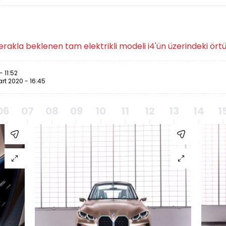
akla beklenen tam elektrikli modeli i4'ün üzerindeki örtüy
 11:52
rt 2020 - 16:45
06
07
08
09
10
11
12
13
14
1