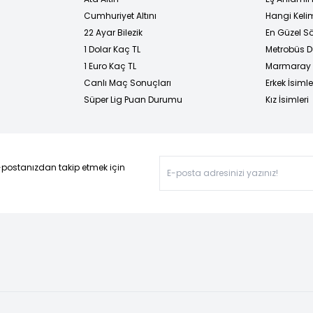
Cumhuriyet Altını
Hangi Kelim
22 Ayar Bilezik
En Güzel Sö
1 Dolar Kaç TL
Metrobüs D
1 Euro Kaç TL
Marmaray D
Canlı Maç Sonuçları
Erkek İsimle
Süper Lig Puan Durumu
Kız İsimleri
-postanızdan takip etmek için