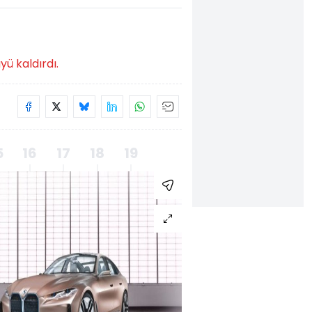
ü kaldırdı.
5
16
17
18
19