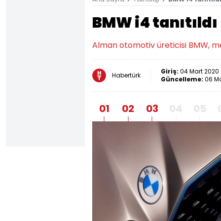
BMW i4 tanıtıldı
Alman otomotiv üreticisi BMW, mer
Giriş:
04 Mart 2020 -
Habertürk
Güncelleme:
06 Ma
01
02
03
04
05