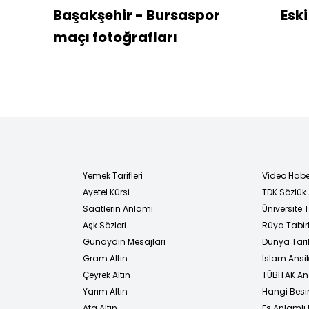
Başakşehir - Bursaspor
Eski
maçı fotoğrafları
Yemek Tarifleri
Video Habe
Ayetel Kürsi
TDK Sözlük
i
Saatlerin Anlamı
Üniversite
Aşk Sözleri
Rüya Tabirl
Günaydın Mesajları
Dünya Tarih
Gram Altın
İslam Ansi
Çeyrek Altın
TÜBİTAK An
Yarım Altın
Hangi Besi
Ata Altın
Eş Anlamlı 