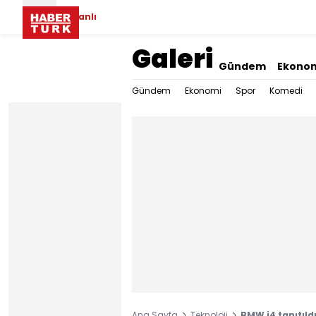
Canlı
Galeri
Gündem
Ekono
Gündem
Ekonomi
Spor
Komedi
Ana Sayfa
Teknoloji
BMW i4 tanıtıld