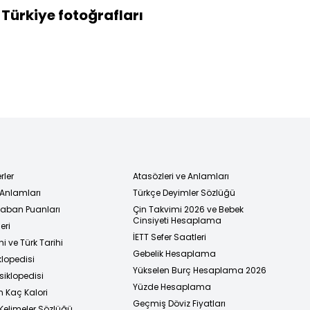
 Türkiye fotoğrafları
rler
Atasözleri ve Anlamları
 Anlamları
Türkçe Deyimler Sözlüğü
 Taban Puanları
Çin Takvimi 2026 ve Bebek
Cinsiyeti Hesaplama
eri
İETT Sefer Saatleri
i ve Türk Tarihi
Gebelik Hesaplama
klopedisi
Yükselen Burç Hesaplama 2026
siklopedisi
Yüzde Hesaplama
n Kaç Kalori
Geçmiş Döviz Fiyatları
Kelimeler Sözlüğü