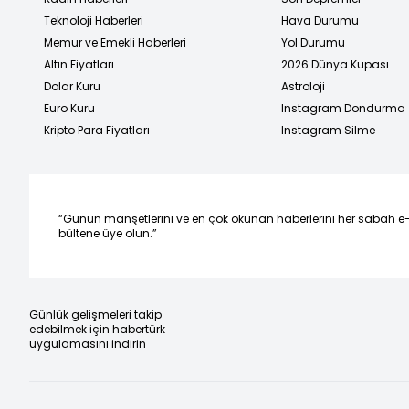
Teknoloji Haberleri
Hava Durumu
Memur ve Emekli Haberleri
Yol Durumu
Altın Fiyatları
2026 Dünya Kupası
Dolar Kuru
Astroloji
Euro Kuru
Instagram Dondurma
Kripto Para Fiyatları
Instagram Silme
“Günün manşetlerini ve en çok okunan haberlerini her sabah e
bültene üye olun.”
Günlük gelişmeleri takip
edebilmek için habertürk
uygulamasını indirin