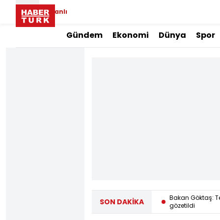
Canlı
Gündem
Ekonomi
Dünya
Spor
Lüleburgaz Belediye Başkanı CHP’den istifa
Bakan Göktaş: T
SON DAKİKA
etti
gözetildi