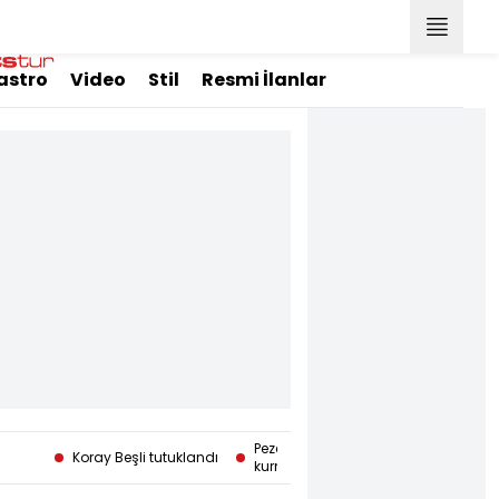
astro
Video
Stil
Resmi İlanlar
Pezeşkiyan: Mücteba Hamaney'le ile
Koray Beşli tutuklandı
kurmak çok zor