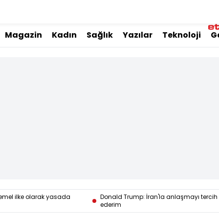
Magazin
Kadın
Sağlık
Yazılar
Teknoloji
G
emel ilke olarak yasada
Donald Trump: İran'la anlaşmayı tercih
ederim