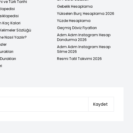
i ve Türk Tarihi
Gebelik Hesaplama
klopedisi
Yükselen Burç Hesaplama 2026
siklopedisi
Yüzde Hesaplama
n Kaç Kalori
Geçmiş Döviz Fiyatları
Kelimeler Sözlüğü
Adım Adım Instagram Hesap
e Nasıl Yazılır?
Dondurma 2026
zler
Adım Adım Instagram Hesap
urakları
Silme 2026
urakları
Resmi Tatil Takvimi 2026
ri
Kaydet