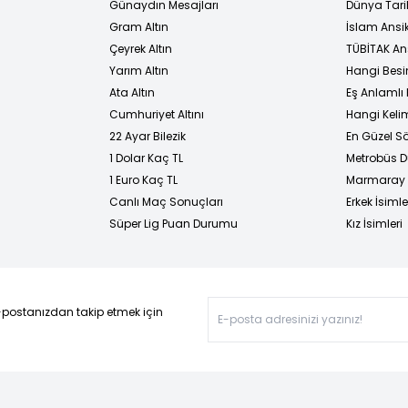
Günaydın Mesajları
Dünya Tarih
Gram Altın
İslam Ansi
Çeyrek Altın
TÜBİTAK An
Yarım Altın
Hangi Besi
Ata Altın
Eş Anlamlı 
Cumhuriyet Altını
Hangi Kelim
22 Ayar Bilezik
En Güzel Sö
1 Dolar Kaç TL
Metrobüs D
1 Euro Kaç TL
Marmaray D
Canlı Maç Sonuçları
Erkek İsimle
Süper Lig Puan Durumu
Kız İsimleri
-postanızdan takip etmek için