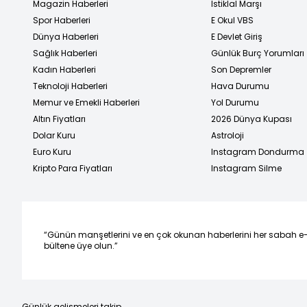
Magazin Haberleri
İstiklal Marşı
Spor Haberleri
E Okul VBS
Dünya Haberleri
E Devlet Giriş
Sağlık Haberleri
Günlük Burç Yorumları
Kadın Haberleri
Son Depremler
Teknoloji Haberleri
Hava Durumu
Memur ve Emekli Haberleri
Yol Durumu
Altın Fiyatları
2026 Dünya Kupası
Dolar Kuru
Astroloji
Euro Kuru
Instagram Dondurma
Kripto Para Fiyatları
Instagram Silme
“Günün manşetlerini ve en çok okunan haberlerini her sabah e
bültene üye olun.”
Günlük gelişmeleri takip