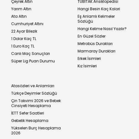
Çeyrek Altın
TÜBİTAK Ansiklopedisi
Yarım Altın
Hangi Besin Kaç Kalori
Ata Altın
Eş Anlamlı Kelimeler
Sözlüğü
Cumhuriyet Altını
Hangi Kelime Nasıl Yazılır?
22 Ayar Bilezik
En Güzel Sözler
1 Dolar Kaç TL
Metrobüs Durakları
1 Euro Kaç TL
Marmaray Durakları
Canlı Maç Sonuçları
Erkek İsimleri
Süper Lig Puan Durumu
Kız İsimleri
Atasözleri ve Anlamları
Türkçe Deyimler Sözlüğü
Çin Takvimi 2026 ve Bebek
Cinsiyeti Hesaplama
İETT Sefer Saatleri
Gebelik Hesaplama
Yükselen Burç Hesaplama
2026