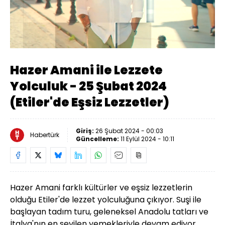
Yüklendi
:
2.28%
Sesi
Oynatma
Aç
Hızı
Hazer Amani ile Lezzete
Yolculuk - 25 Şubat 2024
(Etiler'de Eşsiz Lezzetler)
Giriş:
26 Şubat 2024 - 00:03
Habertürk
Güncelleme:
11 Eylül 2024 - 10:11
Hazer Amani farklı kültürler ve eşsiz lezzetlerin
olduğu Etiler'de lezzet yolculuğuna çıkıyor. Suşi ile
başlayan tadım turu, geleneksel Anadolu tatları ve
İtalya'nın en sevilen yemekleriyle devam ediyor.