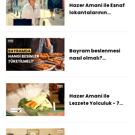
Hazer Amani ile Esnaf
lokantalarının
vazgeçilmez yemekleri
Bayram beslenmesi
nasıl olmalı?
Diyetisyen Merve Altay
anlattı
Hazer Amani ile
Lezzete Yolculuk - 7
Nisan 2024 (Ege'nin
Yöresel Lezzetleri)