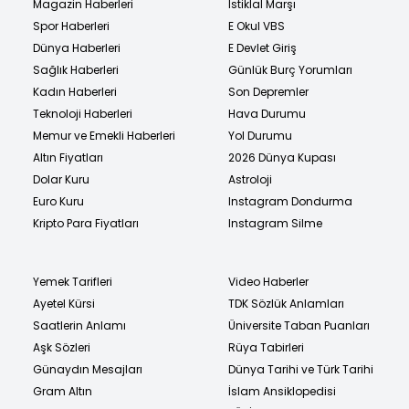
Magazin Haberleri
İstiklal Marşı
Spor Haberleri
E Okul VBS
Dünya Haberleri
E Devlet Giriş
Sağlık Haberleri
Günlük Burç Yorumları
Kadın Haberleri
Son Depremler
Teknoloji Haberleri
Hava Durumu
Memur ve Emekli Haberleri
Yol Durumu
Altın Fiyatları
2026 Dünya Kupası
Dolar Kuru
Astroloji
Euro Kuru
Instagram Dondurma
Kripto Para Fiyatları
Instagram Silme
Yemek Tarifleri
Video Haberler
Ayetel Kürsi
TDK Sözlük Anlamları
Saatlerin Anlamı
Üniversite Taban Puanları
Aşk Sözleri
Rüya Tabirleri
Günaydın Mesajları
Dünya Tarihi ve Türk Tarihi
Gram Altın
İslam Ansiklopedisi