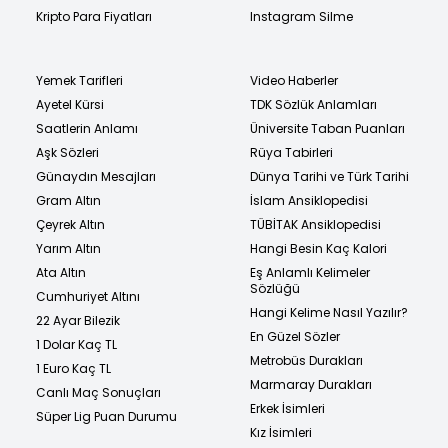
Kripto Para Fiyatları
Instagram Silme
Yemek Tarifleri
Video Haberler
Ayetel Kürsi
TDK Sözlük Anlamları
Saatlerin Anlamı
Üniversite Taban Puanları
Aşk Sözleri
Rüya Tabirleri
Günaydın Mesajları
Dünya Tarihi ve Türk Tarihi
Gram Altın
İslam Ansiklopedisi
Çeyrek Altın
TÜBİTAK Ansiklopedisi
Yarım Altın
Hangi Besin Kaç Kalori
Ata Altın
Eş Anlamlı Kelimeler
Sözlüğü
Cumhuriyet Altını
Hangi Kelime Nasıl Yazılır?
22 Ayar Bilezik
En Güzel Sözler
1 Dolar Kaç TL
Metrobüs Durakları
1 Euro Kaç TL
Marmaray Durakları
Canlı Maç Sonuçları
Erkek İsimleri
Süper Lig Puan Durumu
Kız İsimleri