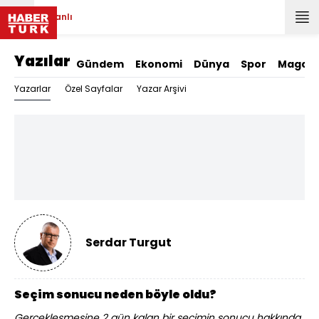
Canlı
Yazılar
Gündem
Ekonomi
Dünya
Spor
Magazi
Yazarlar
Özel Sayfalar
Yazar Arşivi
Serdar Turgut
Seçim sonucu neden böyle oldu?
Gerçekleşmesine 2 gün kalan bir seçimin sonucu hakkında