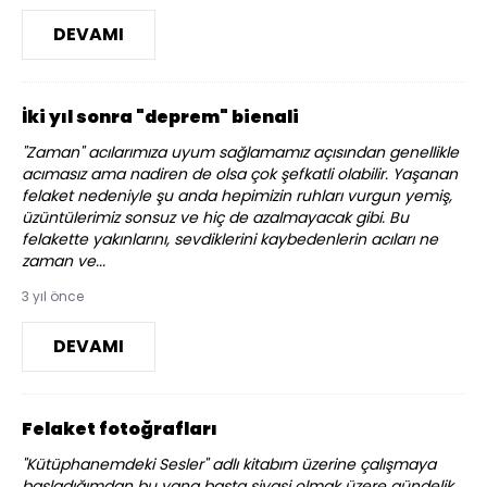
DEVAMI
İki yıl sonra "deprem" bienali
"Zaman" acılarımıza uyum sağlamamız açısından genellikle
acımasız ama nadiren de olsa çok şefkatli olabilir. Yaşanan
felaket nedeniyle şu anda hepimizin ruhları vurgun yemiş,
üzüntülerimiz sonsuz ve hiç de azalmayacak gibi. Bu
felakette yakınlarını, sevdiklerini kaybedenlerin acıları ne
zaman ve...
3 yıl önce
DEVAMI
Felaket fotoğrafları
"Kütüphanemdeki Sesler" adlı kitabım üzerine çalışmaya
başladığımdan bu yana başta siyasi olmak üzere gündelik