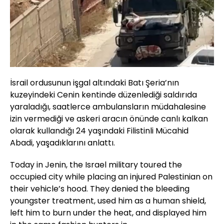
İsrail ordusunun işgal altındaki Batı Şeria’nın
kuzeyindeki Cenin kentinde düzenlediği saldırıda
yaraladığı, saatlerce ambulansların müdahalesine
izin vermediği ve askeri aracın önünde canlı kalkan
olarak kullandığı 24 yaşındaki Filistinli Mücahid
Abadi, yaşadıklarını anlattı.
Today in Jenin, the Israel military toured the
occupied city while placing an injured Palestinian on
their vehicle’s hood. They denied the bleeding
youngster treatment, used him as a human shield,
left him to burn under the heat, and displayed him