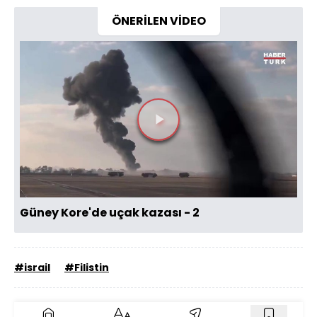
ÖNERİLEN VİDEO
Videoyu
Oynat
Güney Kore'de uçak kazası - 2
#israil
#Filistin