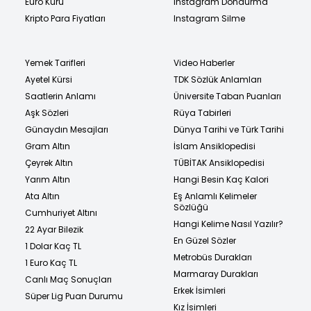
Euro Kuru
Instagram Dondurma
Kripto Para Fiyatları
Instagram Silme
Yemek Tarifleri
Video Haberler
Ayetel Kürsi
TDK Sözlük Anlamları
Saatlerin Anlamı
Üniversite Taban Puanları
Aşk Sözleri
Rüya Tabirleri
Günaydın Mesajları
Dünya Tarihi ve Türk Tarihi
Gram Altın
İslam Ansiklopedisi
Çeyrek Altın
TÜBİTAK Ansiklopedisi
Yarım Altın
Hangi Besin Kaç Kalori
Ata Altın
Eş Anlamlı Kelimeler
Sözlüğü
Cumhuriyet Altını
Hangi Kelime Nasıl Yazılır?
22 Ayar Bilezik
En Güzel Sözler
1 Dolar Kaç TL
Metrobüs Durakları
1 Euro Kaç TL
Marmaray Durakları
Canlı Maç Sonuçları
Erkek İsimleri
Süper Lig Puan Durumu
Kız İsimleri