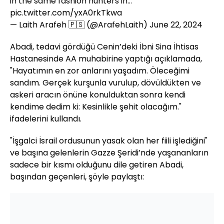
in the same fashion hunters in…
pic.twitter.com/yxA0rkTkwa
— Laith Arafeh 🇵🇸 (@ArafehLaith)
June 22, 2024
Abadi, tedavi gördüğü Cenin’deki İbni Sina İhtisas
Hastanesinde AA muhabirine yaptığı açıklamada,
"Hayatımın en zor anlarını yaşadım. Öleceğimi
sandım. Gerçek kurşunla vurulup, dövüldükten ve
askeri aracın önüne konulduktan sonra kendi
kendime dedim ki: Kesinlikle şehit olacağım."
ifadelerini kullandı.
"İşgalci İsrail ordusunun yasak olan her fiili işlediğini"
ve başına gelenlerin Gazze Şeridi’nde yaşananların
sadece bir kısmı olduğunu dile getiren Abadi,
başından geçenleri, şöyle paylaştı: