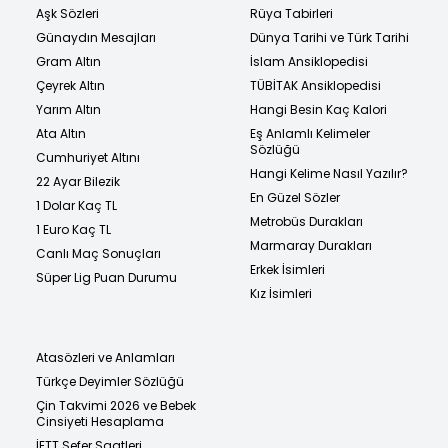
Aşk Sözleri
Rüya Tabirleri
Günaydın Mesajları
Dünya Tarihi ve Türk Tarihi
Gram Altın
İslam Ansiklopedisi
Çeyrek Altın
TÜBİTAK Ansiklopedisi
Yarım Altın
Hangi Besin Kaç Kalori
Ata Altın
Eş Anlamlı Kelimeler
Sözlüğü
Cumhuriyet Altını
Hangi Kelime Nasıl Yazılır?
22 Ayar Bilezik
En Güzel Sözler
1 Dolar Kaç TL
Metrobüs Durakları
1 Euro Kaç TL
Marmaray Durakları
Canlı Maç Sonuçları
Erkek İsimleri
Süper Lig Puan Durumu
Kız İsimleri
Atasözleri ve Anlamları
Türkçe Deyimler Sözlüğü
Çin Takvimi 2026 ve Bebek
Cinsiyeti Hesaplama
İETT Sefer Saatleri