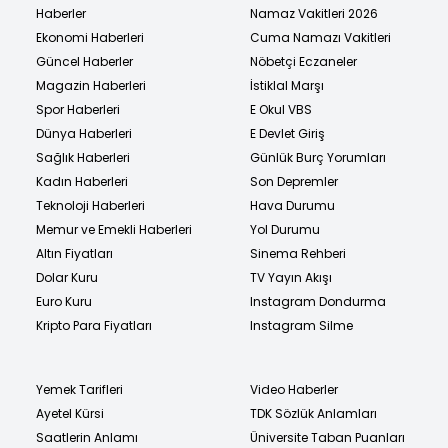
Haberler
Namaz Vakitleri 2026
Ekonomi Haberleri
Cuma Namazı Vakitleri
Güncel Haberler
Nöbetçi Eczaneler
Magazin Haberleri
İstiklal Marşı
Spor Haberleri
E Okul VBS
Dünya Haberleri
E Devlet Giriş
Sağlık Haberleri
Günlük Burç Yorumları
Kadın Haberleri
Son Depremler
Teknoloji Haberleri
Hava Durumu
Memur ve Emekli Haberleri
Yol Durumu
Altın Fiyatları
Sinema Rehberi
Dolar Kuru
TV Yayın Akışı
Euro Kuru
Instagram Dondurma
Kripto Para Fiyatları
Instagram Silme
Yemek Tarifleri
Video Haberler
Ayetel Kürsi
TDK Sözlük Anlamları
Saatlerin Anlamı
Üniversite Taban Puanları