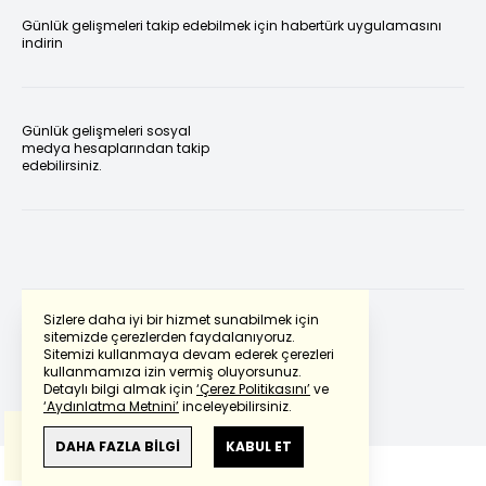
Günlük gelişmeleri takip edebilmek için habertürk uygulamasını
indirin
Günlük gelişmeleri sosyal
medya hesaplarından takip
edebilirsiniz.
Sizlere daha iyi bir hizmet sunabilmek için
sitemizde çerezlerden faydalanıyoruz.
Sitemizi kullanmaya devam ederek çerezleri
Powered by
Translate
kullanmamıza izin vermiş oluyorsunuz.
Detaylı bilgi almak için
‘Çerez Politikasını’
ve
‘Aydınlatma Metnini’
inceleyebilirsiniz.
Bu çeviride
Google Translete
kullanılmıştır.
Anlam ve çeviri hatalarından
haberturk.com
DAHA FAZLA BİLGİ
KABUL ET
sorumlu değildir.