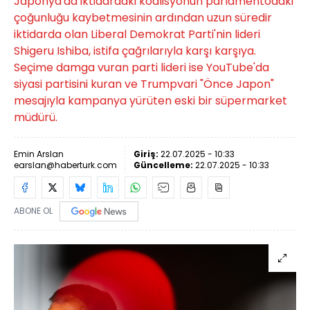
Japonya'da iktidardaki koalisyonun parlamentodaki
çoğunluğu kaybetmesinin ardından uzun süredir
iktidarda olan Liberal Demokrat Parti'nin lideri
Shigeru Ishiba, istifa çağrılarıyla karşı karşıya.
Seçime damga vuran parti lideri ise YouTube'da
siyasi partisini kuran ve Trumpvari "Önce Japon"
mesajıyla kampanya yürüten eski bir süpermarket
müdürü.
Emin Arslan
Giriş:
22.07.2025 - 10:33
earslan@haberturk.com
Güncelleme:
22.07.2025 - 10:33
ABONE OL