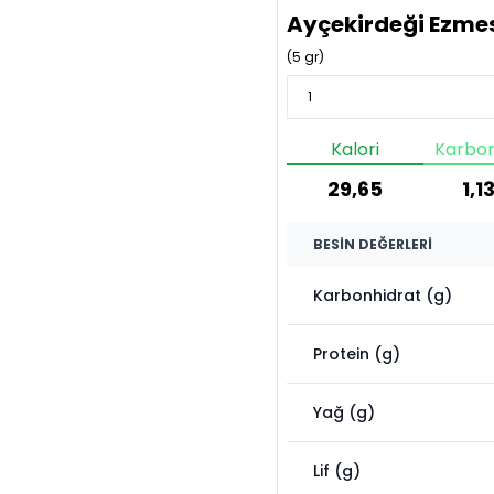
Ayçekirdeği Ezme
(
5
gr)
Kalori
Karbon
29,65
1,1
BESIN DEĞERLERI
Karbonhidrat (g)
Protein (g)
Yağ (g)
Lif (g)