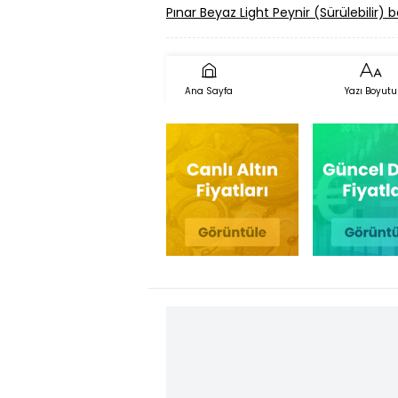
Pınar Beyaz Light Peynir (Sürülebilir) 
Ana Sayfa
Yazı Boyutu