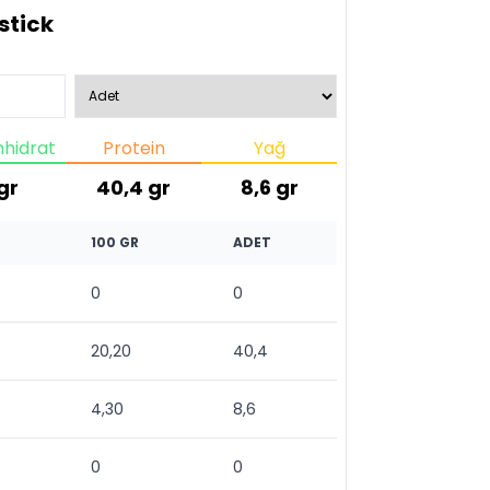
stick
hidrat
Protein
Yağ
gr
40,4
gr
8,6
gr
100 GR
ADET
0
0
20,20
40,4
4,30
8,6
0
0