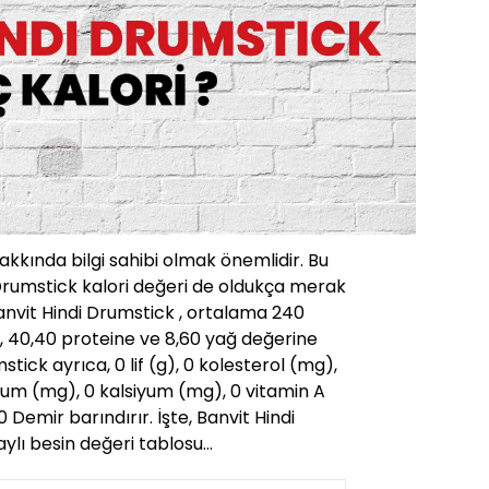
hakkında bilgi sahibi olmak önemlidir. Bu
 Drumstick kalori değeri de oldukça merak
anvit Hindi Drumstick , ortalama 240
, 40,40 proteine ve 8,60 yağ değerine
stick ayrıca, 0 lif (g), 0 kolesterol (mg),
um (mg), 0 kalsiyum (mg), 0 vitamin A
0 Demir barındırır. İşte, Banvit Hindi
aylı besin değeri tablosu…