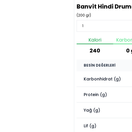
Banvit Hindi Drum
(
200
gr)
Kalori
Karbon
240
0
BESIN DEĞERLERI
Karbonhidrat (g)
Protein (g)
Yağ (g)
Lif (g)