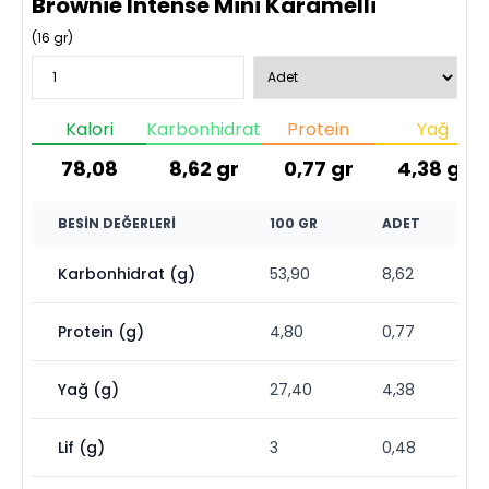
Brownie Intense Mini Karamelli
(
16
gr)
Kalori
Karbonhidrat
Protein
Yağ
78,08
8,62
gr
0,77
gr
4,38
gr
BESIN DEĞERLERI
100 GR
ADET
Karbonhidrat (g)
53,90
8,62
Protein (g)
4,80
0,77
Yağ (g)
27,40
4,38
Lif (g)
3
0,48