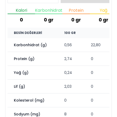
Kalori
Karbonhidrat
Protein
Yağ
0
0
gr
0
gr
0
gr
BESIN DEĞERLERI
100 GR
Karbonhidrat (g)
0,56
22,80
Protein (g)
2,74
0
Yağ (g)
0,24
0
Lif (g)
2,03
0
Kolesterol (mg)
0
0
Sodyum (mg)
8
0