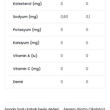
Kolesterol (mg)
0
0
Sodyum (mg)
0,60
0,1
Potasyum (mg)
0
0
Kalsiyum (mg)
0
0
Vitamin A (iu)
0
0
Vitamin C (mg)
0
0
Demir
0
0
Fırında Soslu Kabak besin değeri
Ferrero Giotto Çikolata bes