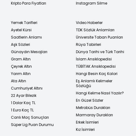
Kripto Para Fiyatları
Instagram Silme
Yemek Tarifleri
Video Haberler
Ayetel Kürsi
TDK Sözlük Anlamları
Saatlerin Anlamı
Üniversite Taban Puanları
Aşk Sözleri
Rüya Tabirleri
Günaydın Mesajları
Dünya Tarihi ve Türk Tarihi
Gram Altın
İslam Ansiklopedisi
Çeyrek Altın
TÜBİTAK Ansiklopedisi
Yarım Altın
Hangi Besin Kaç Kalori
Ata Altın
Eş Anlamlı Kelimeler
Sözlüğü
Cumhuriyet Altını
Hangi Kelime Nasıl Yazılır?
22 Ayar Bilezik
En Güzel Sözler
1 Dolar Kaç TL
Metrobüs Durakları
1 Euro Kaç TL
Marmaray Durakları
Canlı Maç Sonuçları
Erkek İsimleri
Süper Lig Puan Durumu
Kız İsimleri