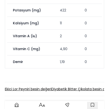
Potasyum (mg)
422
0
Kalsiyum (mg)
11
0
Vitamin A (iu)
2
0
Vitamin C (mg)
4,90
0
Demir
1,19
0
Ekici Lor Peyniri besin değeri
Diyabetik Bitter Çikolata besin değ