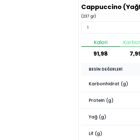
Cappuccino (Yağl
(
237
gr)
Kalori
Karbon
91,98
7,9
BESIN DEĞERLERI
Karbonhidrat (g)
Protein (g)
Yağ (g)
Lif (g)