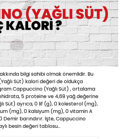
hakkında bilgi sahibi olmak önemlidir. Bu
ağlı Süt) kalori değeri de oldukça
gram Cappuccino (Yağlı Süt) , ortalama
onhidrata, 5 proteine ve 4,69 yağ değerine
ı Süt) ayrıca, 0 lif (g), 0 kolesterol (mg),
um (mg), 0 kalsiyum (mg), 0 vitamin A
 0 Demir barındırır. İşte, Cappuccino
taylı besin değeri tablosu…