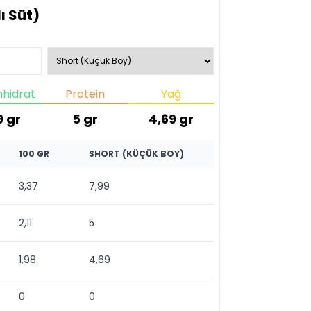
ı Süt)
hidrat
Protein
Yağ
9
gr
5
gr
4,69
gr
100 GR
SHORT (KÜÇÜK BOY)
3,37
7,99
2,11
5
1,98
4,69
0
0