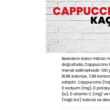
Besinlerin kalori miktarı 
doğrultuda, Cappuccino (Y
merak edilmektedir. 100 
91,98 kaloriye, 7,99 karb
sahiptir. Cappuccino (Yağl
0 sodyum (mg), 0 potasy
(iu), 0 vitamin C (mg) ve
(Yağlı Süt) kalorisi ve de