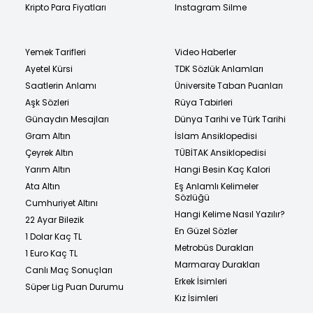
Kripto Para Fiyatları
Instagram Silme
Yemek Tarifleri
Video Haberler
Ayetel Kürsi
TDK Sözlük Anlamları
Saatlerin Anlamı
Üniversite Taban Puanları
Aşk Sözleri
Rüya Tabirleri
Günaydın Mesajları
Dünya Tarihi ve Türk Tarihi
Gram Altın
İslam Ansiklopedisi
Çeyrek Altın
TÜBİTAK Ansiklopedisi
Yarım Altın
Hangi Besin Kaç Kalori
Ata Altın
Eş Anlamlı Kelimeler
Sözlüğü
Cumhuriyet Altını
Hangi Kelime Nasıl Yazılır?
22 Ayar Bilezik
En Güzel Sözler
1 Dolar Kaç TL
Metrobüs Durakları
1 Euro Kaç TL
Marmaray Durakları
Canlı Maç Sonuçları
Erkek İsimleri
Süper Lig Puan Durumu
Kız İsimleri