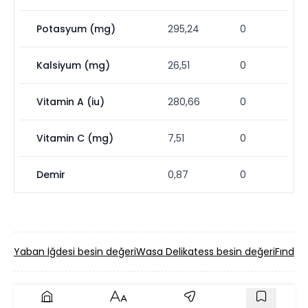
Potasyum (mg)
295,24
0
Kalsiyum (mg)
26,51
0
Vitamin A (iu)
280,66
0
Vitamin C (mg)
7,51
0
Demir
0,87
0
Yaban İğdesi besin değeri
Wasa Delikatess besin değeri
Fındıkl