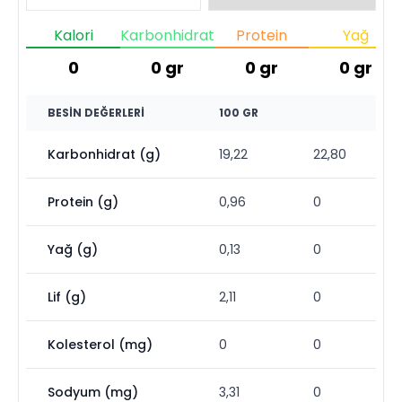
Kalori
Karbonhidrat
Protein
Yağ
0
0
gr
0
gr
0
gr
BESIN DEĞERLERI
100 GR
Karbonhidrat (g)
19,22
22,80
Protein (g)
0,96
0
Yağ (g)
0,13
0
Lif (g)
2,11
0
Kolesterol (mg)
0
0
Sodyum (mg)
3,31
0