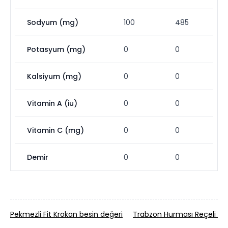
Sodyum (mg)
100
485
Potasyum (mg)
0
0
Kalsiyum (mg)
0
0
Vitamin A (iu)
0
0
Vitamin C (mg)
0
0
Demir
0
0
Pekmezli Fit Krokan besin değeri
Trabzon Hurması Reçeli be