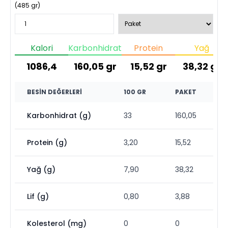
(
485
gr)
Kalori
Karbonhidrat
Protein
Yağ
1086,4
160,05
gr
15,52
gr
38,32
gr
BESIN DEĞERLERI
100 GR
PAKET
Karbonhidrat (g)
33
160,05
Protein (g)
3,20
15,52
Yağ (g)
7,90
38,32
Lif (g)
0,80
3,88
Kolesterol (mg)
0
0