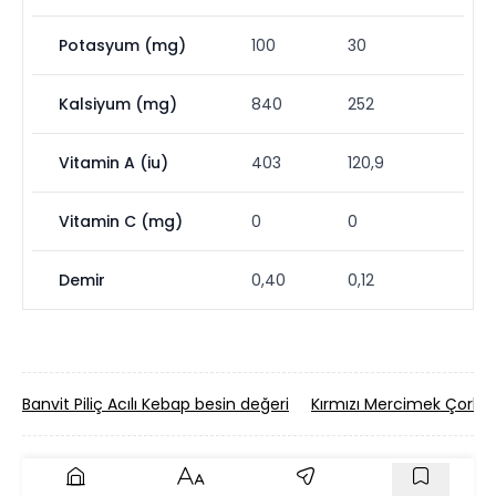
Potasyum (mg)
100
30
Kalsiyum (mg)
840
252
Vitamin A (iu)
403
120,9
Vitamin C (mg)
0
0
Demir
0,40
0,12
Banvit Piliç Acılı Kebap besin değeri
Kırmızı Mercimek Çorbas