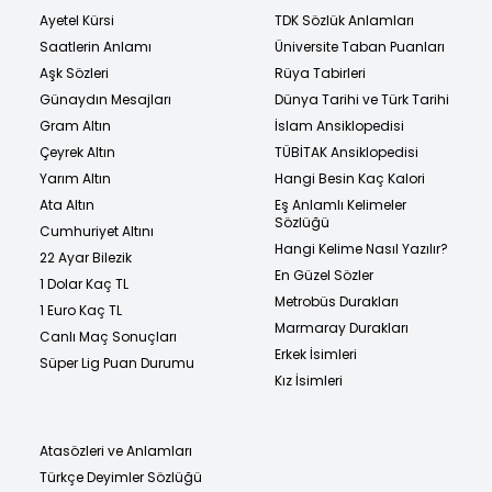
Ayetel Kürsi
TDK Sözlük Anlamları
Saatlerin Anlamı
Üniversite Taban Puanları
Aşk Sözleri
Rüya Tabirleri
Günaydın Mesajları
Dünya Tarihi ve Türk Tarihi
Gram Altın
İslam Ansiklopedisi
Çeyrek Altın
TÜBİTAK Ansiklopedisi
Yarım Altın
Hangi Besin Kaç Kalori
Ata Altın
Eş Anlamlı Kelimeler
Sözlüğü
Cumhuriyet Altını
Hangi Kelime Nasıl Yazılır?
22 Ayar Bilezik
En Güzel Sözler
1 Dolar Kaç TL
Metrobüs Durakları
1 Euro Kaç TL
Marmaray Durakları
Canlı Maç Sonuçları
Erkek İsimleri
Süper Lig Puan Durumu
Kız İsimleri
Atasözleri ve Anlamları
Türkçe Deyimler Sözlüğü