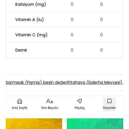
Kalsiyum (mg)
0
0
Vitamin A (iu)
0
0
Vitamin C (mg)
0
0
Demir
0
0
Sarmısak (Pişmiş) besin değeri
Pitahaya (Ejderha Meyvesi) be
Ana Sayfa
Yazı Boyutu
Paylaş
Favoriler