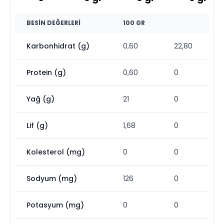
BESIN DEĞERLERI
100 GR
Karbonhidrat (g)
0,60
22,80
Protein (g)
0,60
0
Yağ (g)
21
0
Lif (g)
1,68
0
Kolesterol (mg)
0
0
Sodyum (mg)
126
0
Potasyum (mg)
0
0