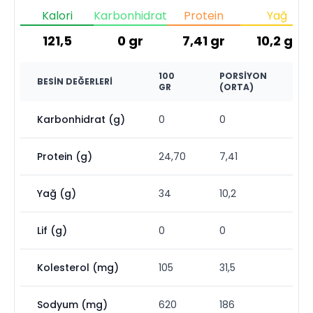
Kalori
Karbonhidrat
Protein
Yağ
121,5
0
gr
7,41
gr
10,2
gr
100
PORSIYON
BESIN DEĞERLERI
GR
(ORTA)
Karbonhidrat (g)
0
0
Protein (g)
24,70
7,41
Yağ (g)
34
10,2
Lif (g)
0
0
Kolesterol (mg)
105
31,5
Sodyum (mg)
620
186