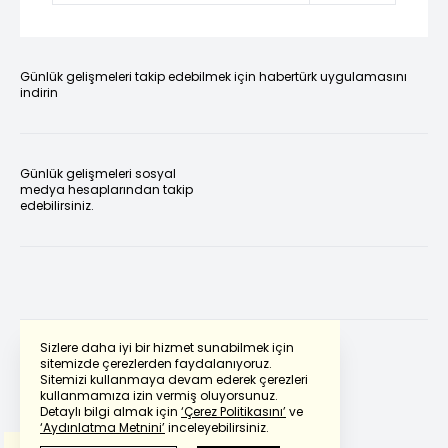
Günlük gelişmeleri takip edebilmek için habertürk uygulamasını
indirin
Günlük gelişmeleri sosyal
medya hesaplarından takip
edebilirsiniz.
Sizlere daha iyi bir hizmet sunabilmek için
sitemizde çerezlerden faydalanıyoruz.
Sitemizi kullanmaya devam ederek çerezleri
Powered by
Translate
kullanmamıza izin vermiş oluyorsunuz.
Detaylı bilgi almak için
‘Çerez Politikasını’
ve
‘Aydınlatma Metnini’
inceleyebilirsiniz.
Bu çeviride
Google Translete
kullanılmıştır.