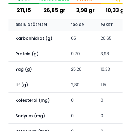
211,15
26,65
gr
3,98
gr
10,33
gr
BESIN DEĞERLERI
100 GR
PAKET
Karbonhidrat (g)
65
26,65
Protein (g)
9,70
3,98
Yağ (g)
25,20
10,33
Lif (g)
2,80
1,15
Kolesterol (mg)
0
0
Sodyum (mg)
0
0