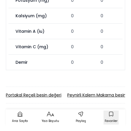
Potasyum (mg)
0
0
Kalsiyum (mg)
0
0
Vitamin A (iu)
0
0
Vitamin C (mg)
0
0
Demir
0
0
Portakal Reçeli besin değeri
Peynirli Kalem Makarna besin d
Ana Sayfa
Yazı Boyutu
Paylaş
Favoriler