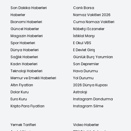
Son Dakika Haberleri
Canlı Borsa
Haberler
Namaz Vakitleri 2026
Ekonomi Haberleri
Cuma Namazı Vakitleri
Güncel Haberler
Nöbetçi Eczaneler
Magazin Haberleri
İstiklal Marşı
Spor Haberleri
E Okul VBS
Dünya Haberleri
E Devlet Giriş
Sağlık Haberleri
Günlük Burç Yorumları
Kadın Haberleri
Son Depremler
Teknoloji Haberleri
Hava Durumu
Memur ve Emekli Haberleri
Yol Durumu
Altın Fiyatları
2026 Dünya Kupası
Dolar Kuru
Astroloji
Euro Kuru
Instagram Dondurma
Kripto Para Fiyatları
Instagram Silme
Yemek Tarifleri
Video Haberler