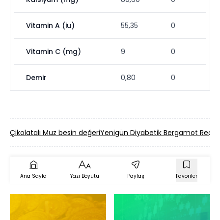
Vitamin A (iu)
55,35
0
Vitamin C (mg)
9
0
Demir
0,80
0
Çikolatalı Muz besin değeri
Yenigün Diyabetik Bergamot Reçeli
Ana Sayfa
Yazı Boyutu
Paylaş
Favoriler