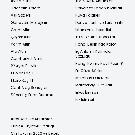
Ayetel Kürsi
TDK Sözlük Anlamları
Saatlerin Anlamı
Üniversite Taban Puanları
Aşk Sözleri
Rüya Tabirleri
Günaydın Mesajları
Dünya Tarihi ve Türk Tarihi
Gram Altın
İslam Ansiklopedisi
Çeyrek Altın
TÜBİTAK Ansiklopedisi
Yarım Altın
Hangi Besin Kaç Kalori
Ata Altın
Eş Anlamlı Kelimeler
Sözlüğü
Cumhuriyet Altını
Hangi Kelime Nasıl Yazılır?
22 Ayar Bilezik
En Güzel Sözler
1 Dolar Kaç TL
Metrobüs Durakları
1 Euro Kaç TL
Marmaray Durakları
Canlı Maç Sonuçları
Erkek İsimleri
Süper Lig Puan Durumu
Kız İsimleri
Atasözleri ve Anlamları
Türkçe Deyimler Sözlüğü
Çin Takvimi 2026 ve Bebek