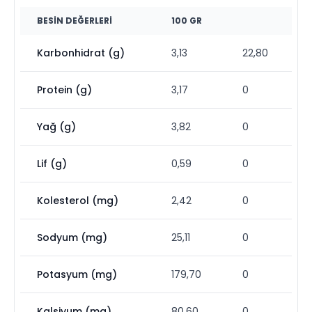
BESIN DEĞERLERI
100 GR
Karbonhidrat (g)
3,13
22,80
Protein (g)
3,17
0
Yağ (g)
3,82
0
Lif (g)
0,59
0
Kolesterol (mg)
2,42
0
Sodyum (mg)
25,11
0
Potasyum (mg)
179,70
0
Kalsiyum (mg)
80,60
0