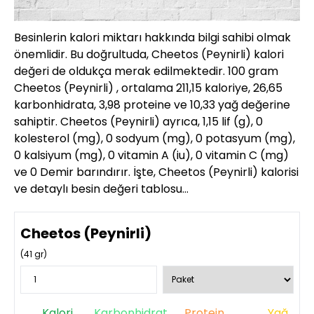
Besinlerin kalori miktarı hakkında bilgi sahibi olmak
önemlidir. Bu doğrultuda, Cheetos (Peynirli) kalori
değeri de oldukça merak edilmektedir. 100 gram
Cheetos (Peynirli) , ortalama 211,15 kaloriye, 26,65
karbonhidrata, 3,98 proteine ve 10,33 yağ değerine
sahiptir. Cheetos (Peynirli) ayrıca, 1,15 lif (g), 0
kolesterol (mg), 0 sodyum (mg), 0 potasyum (mg),
0 kalsiyum (mg), 0 vitamin A (iu), 0 vitamin C (mg)
ve 0 Demir barındırır. İşte, Cheetos (Peynirli) kalorisi
ve detaylı besin değeri tablosu…
Cheetos (Peynirli)
(
41
gr)
Kalori
Karbonhidrat
Protein
Yağ