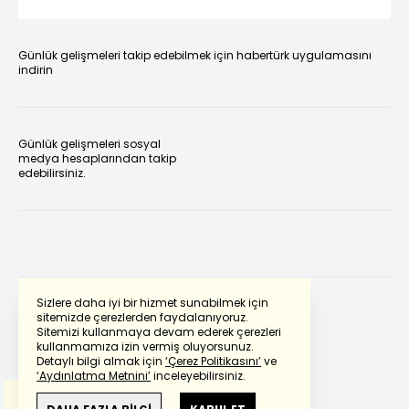
Günlük gelişmeleri takip edebilmek için habertürk uygulamasını
indirin
Günlük gelişmeleri sosyal
medya hesaplarından takip
edebilirsiniz.
Sizlere daha iyi bir hizmet sunabilmek için
sitemizde çerezlerden faydalanıyoruz.
Sitemizi kullanmaya devam ederek çerezleri
Powered by
Translate
kullanmamıza izin vermiş oluyorsunuz.
Detaylı bilgi almak için
‘Çerez Politikasını’
ve
‘Aydınlatma Metnini’
inceleyebilirsiniz.
Bu çeviride
Google Translete
kullanılmıştır.
Anlam ve çeviri hatalarından
haberturk.com