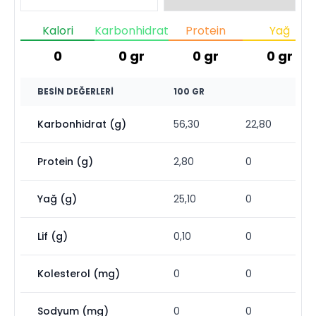
Kalori
Karbonhidrat
Protein
Yağ
0
0
gr
0
gr
0
gr
BESIN DEĞERLERI
100 GR
Karbonhidrat (g)
56,30
22,80
Protein (g)
2,80
0
Yağ (g)
25,10
0
Lif (g)
0,10
0
Kolesterol (mg)
0
0
Sodyum (mg)
0
0