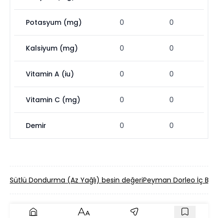
Potasyum (mg)
0
0
Kalsiyum (mg)
0
0
Vitamin A (iu)
0
0
Vitamin C (mg)
0
0
Demir
0
0
Sütlü Dondurma (Az Yağlı) besin değeri
Peyman Dorleo İç Bad