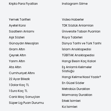
Kripto Para Fiyatları
Instagram Silme
Yemek Tarifleri
Video Haberler
Ayetel Kürsi
TDK Sözlük Anlamları
Saatlerin Anlamı
Üniversite Taban Puanları
Aşk Sözleri
Rüya Tabirleri
Günaydın Mesajları
Dünya Tarihi ve Türk Tarihi
Gram Altın
İslam Ansiklopedisi
Çeyrek Altın
TÜBİTAK Ansiklopedisi
Yarım Altın
Hangi Besin Kaç Kalori
Ata Altın
Eş Anlamlı Kelimeler
Sözlüğü
Cumhuriyet Altını
Hangi Kelime Nasıl Yazılır?
22 Ayar Bilezik
En Güzel Sözler
1 Dolar Kaç TL
Metrobüs Durakları
1 Euro Kaç TL
Marmaray Durakları
Canlı Maç Sonuçları
Erkek İsimleri
Süper Lig Puan Durumu
Kız İsimleri