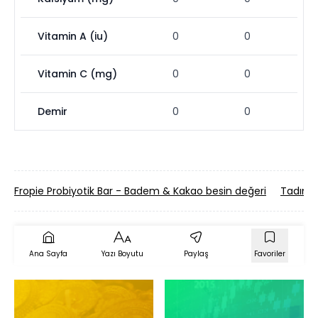
Vitamin A (iu)
0
0
Vitamin C (mg)
0
0
Demir
0
0
Fropie Probiyotik Bar - Badem & Kakao besin değeri
Tadım K
Ana Sayfa
Yazı Boyutu
Paylaş
Favoriler