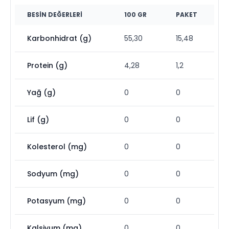
BESIN DEĞERLERI
100 GR
PAKET
Karbonhidrat (g)
55,30
15,48
Protein (g)
4,28
1,2
Yağ (g)
0
0
Lif (g)
0
0
Kolesterol (mg)
0
0
Sodyum (mg)
0
0
Potasyum (mg)
0
0
Kalsiyum (mg)
0
0