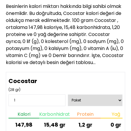
Besinlerin kalori miktarı hakkında bilgi sahibi olmak
önemlidir. Bu doğrultuda, Cocostar kalori değeri de
oldukça merak edilmektedir. 100 gram Cocostar ,
ortalama 147,98 kaloriye, 15,48 karbonhidrata, 1,20
proteine ve 0 yağ değerine sahiptir. Cocostar
ayrıca, 0 lif (g), 0 kolesterol (mg), 0 sodyum (mg), 0
potasyum (mg), 0 kalsiyum (mg), 0 vitamin A (iu), 0
vitamin C (mg) ve 0 Demir barındırır. İşte, Cocostar
kalorisi ve detaylı besin değeri tablosu…
Cocostar
(
28
gr)
Kalori
Karbonhidrat
Protein
Yağ
147,98
15,48
gr
1,2
gr
0
gr