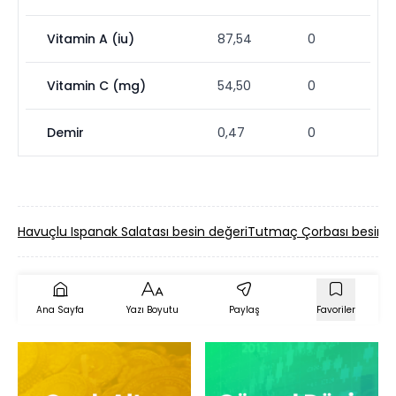
Vitamin A (iu)
87,54
0
Vitamin C (mg)
54,50
0
Demir
0,47
0
Havuçlu Ispanak Salatası besin değeri
Tutmaç Çorbası besin d
Ana Sayfa
Yazı Boyutu
Paylaş
Favoriler