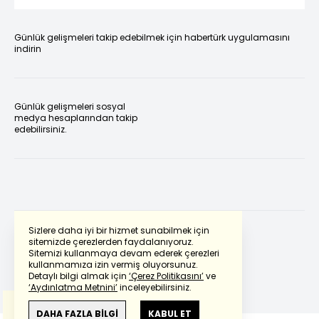
Günlük gelişmeleri takip edebilmek için habertürk uygulamasını
indirin
Günlük gelişmeleri sosyal
medya hesaplarından takip
edebilirsiniz.
Sizlere daha iyi bir hizmet sunabilmek için
sitemizde çerezlerden faydalanıyoruz.
Sitemizi kullanmaya devam ederek çerezleri
Powered by
Translate
kullanmamıza izin vermiş oluyorsunuz.
Detaylı bilgi almak için
‘Çerez Politikasını’
ve
‘Aydınlatma Metnini’
inceleyebilirsiniz.
Bu çeviride
Google Translete
kullanılmıştır.
Anlam ve çeviri hatalarından
haberturk.com
DAHA FAZLA BİLGİ
KABUL ET