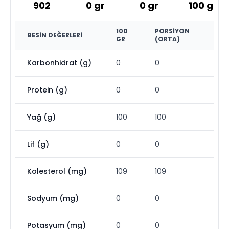
902
0
gr
0
gr
100
gr
100
PORSIYON
BESIN DEĞERLERI
GR
(ORTA)
Karbonhidrat (g)
0
0
Protein (g)
0
0
Yağ (g)
100
100
Lif (g)
0
0
Kolesterol (mg)
109
109
Sodyum (mg)
0
0
Potasyum (mg)
0
0