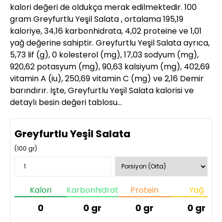
kalori değeri de oldukça merak edilmektedir. 100
gram Greyfurtlu Yeşil Salata , ortalama 195,19
kaloriye, 34,16 karbonhidrata, 4,02 proteine ve 1,01
yağ değerine sahiptir. Greyfurtlu Yeşil Salata ayrıca,
5,73 lif (g), 0 kolesterol (mg), 17,03 sodyum (mg),
920,62 potasyum (mg), 90,63 kalsiyum (mg), 402,69
vitamin A (iu), 250,69 vitamin C (mg) ve 2,16 Demir
barındırır. İşte, Greyfurtlu Yeşil Salata kalorisi ve
detaylı besin değeri tablosu…
Greyfurtlu Yeşil Salata
(
100
gr)
Kalori
Karbonhidrat
Protein
Yağ
0
0
gr
0
gr
0
gr