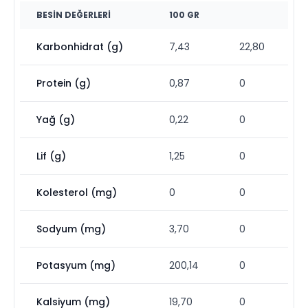
BESIN DEĞERLERI
100 GR
Karbonhidrat (g)
7,43
22,80
Protein (g)
0,87
0
Yağ (g)
0,22
0
Lif (g)
1,25
0
Kolesterol (mg)
0
0
Sodyum (mg)
3,70
0
Potasyum (mg)
200,14
0
Kalsiyum (mg)
19,70
0