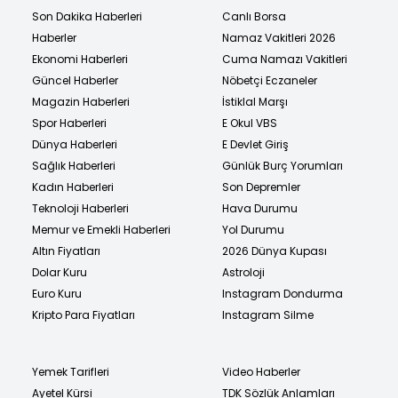
Son Dakika Haberleri
Canlı Borsa
Haberler
Namaz Vakitleri 2026
Ekonomi Haberleri
Cuma Namazı Vakitleri
Güncel Haberler
Nöbetçi Eczaneler
Magazin Haberleri
İstiklal Marşı
Spor Haberleri
E Okul VBS
Dünya Haberleri
E Devlet Giriş
Sağlık Haberleri
Günlük Burç Yorumları
Kadın Haberleri
Son Depremler
Teknoloji Haberleri
Hava Durumu
Memur ve Emekli Haberleri
Yol Durumu
Altın Fiyatları
2026 Dünya Kupası
Dolar Kuru
Astroloji
Euro Kuru
Instagram Dondurma
Kripto Para Fiyatları
Instagram Silme
Yemek Tarifleri
Video Haberler
Ayetel Kürsi
TDK Sözlük Anlamları