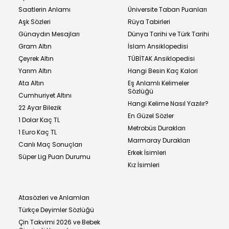
Saatlerin Anlamı
Üniversite Taban Puanları
Aşk Sözleri
Rüya Tabirleri
Günaydın Mesajları
Dünya Tarihi ve Türk Tarihi
Gram Altın
İslam Ansiklopedisi
Çeyrek Altın
TÜBİTAK Ansiklopedisi
Yarım Altın
Hangi Besin Kaç Kalori
Ata Altın
Eş Anlamlı Kelimeler
Sözlüğü
Cumhuriyet Altını
Hangi Kelime Nasıl Yazılır?
22 Ayar Bilezik
En Güzel Sözler
1 Dolar Kaç TL
Metrobüs Durakları
1 Euro Kaç TL
Marmaray Durakları
Canlı Maç Sonuçları
Erkek İsimleri
Süper Lig Puan Durumu
Kız İsimleri
Atasözleri ve Anlamları
Türkçe Deyimler Sözlüğü
Çin Takvimi 2026 ve Bebek