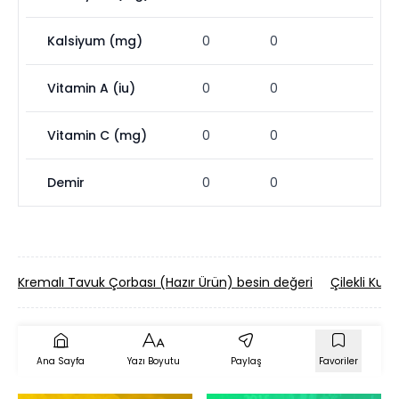
Kalsiyum (mg)
0
0
Vitamin A (iu)
0
0
Vitamin C (mg)
0
0
Demir
0
0
Kremalı Tavuk Çorbası (Hazır Ürün) besin değeri
Çilekli Kup
Ana Sayfa
Yazı Boyutu
Paylaş
Favoriler