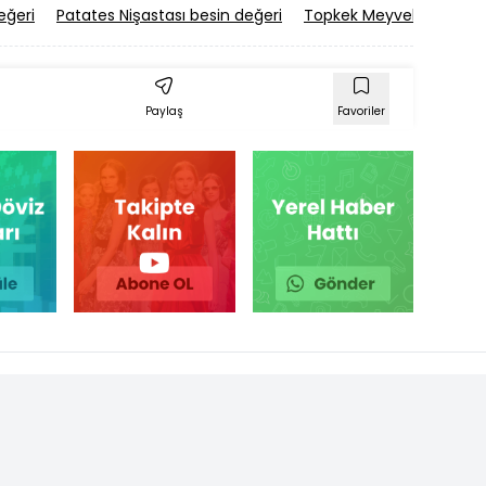
eğeri
Patates Nişastası besin değeri
Topkek Meyveli besin de
Paylaş
Favoriler