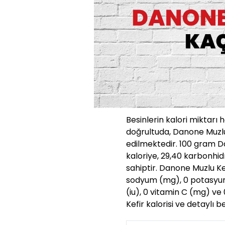
Besinlerin kalori miktarı 
doğrultuda, Danone Muzlu
edilmektedir. 100 gram Da
kaloriye, 29,40 karbonhid
sahiptir. Danone Muzlu Kefi
sodyum (mg), 0 potasyum
(iu), 0 vitamin C (mg) ve
Kefir kalorisi ve detaylı 