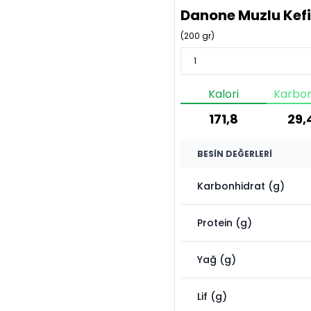
Danone Muzlu Kefi
(
200
gr)
Kalori
Karbon
171,8
29,
BESIN DEĞERLERI
Karbonhidrat (g)
Protein (g)
Yağ (g)
Lif (g)