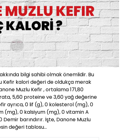
hakkında bilgi sahibi olmak önemlidir. Bu
 Kefir kalori değeri de oldukça merak
none Muzlu Kefir , ortalama 171,80
rata, 5,60 proteine ve 3,60 yağ değerine
r ayrıca, 0 lif (g), 0 kolesterol (mg), 0
 (mg), 0 kalsiyum (mg), 0 vitamin A
 0 Demir barındırır. İşte, Danone Muzlu
besin değeri tablosu…