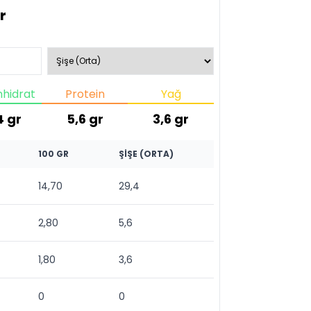
r
hidrat
Protein
Yağ
4
gr
5,6
gr
3,6
gr
100 GR
ŞIŞE (ORTA)
14,70
29,4
2,80
5,6
1,80
3,6
0
0