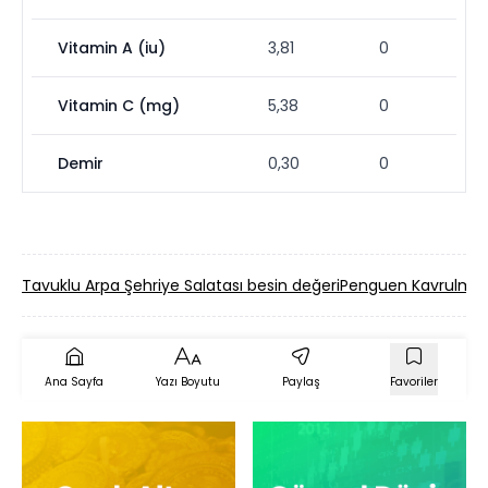
Vitamin A (iu)
3,81
0
Vitamin C (mg)
5,38
0
Demir
0,30
0
Tavuklu Arpa Şehriye Salatası besin değeri
Penguen Kavrulmuş 
Ana Sayfa
Yazı Boyutu
Paylaş
Favoriler