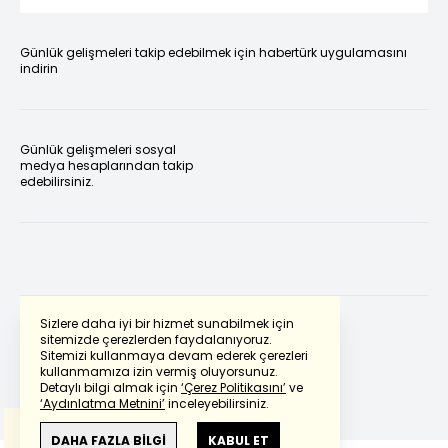
Günlük gelişmeleri takip edebilmek için habertürk uygulamasını
indirin
Günlük gelişmeleri sosyal
medya hesaplarından takip
edebilirsiniz.
Sizlere daha iyi bir hizmet sunabilmek için
sitemizde çerezlerden faydalanıyoruz.
Sitemizi kullanmaya devam ederek çerezleri
Powered by
Translate
kullanmamıza izin vermiş oluyorsunuz.
Detaylı bilgi almak için
‘Çerez Politikasını’
ve
‘Aydınlatma Metnini’
inceleyebilirsiniz.
Bu çeviride
Google Translete
kullanılmıştır.
Anlam ve çeviri hatalarından
haberturk.com
DAHA FAZLA BİLGİ
KABUL ET