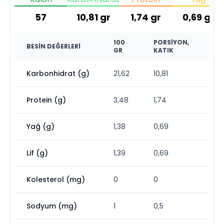
57
10,81
gr
1,74
gr
0,69
gr
100
PORSIYON,
BESIN DEĞERLERI
GR
KATIK
Karbonhidrat (g)
21,62
10,81
Protein (g)
3,48
1,74
Yağ (g)
1,38
0,69
Lif (g)
1,39
0,69
Kolesterol (mg)
0
0
Sodyum (mg)
1
0,5