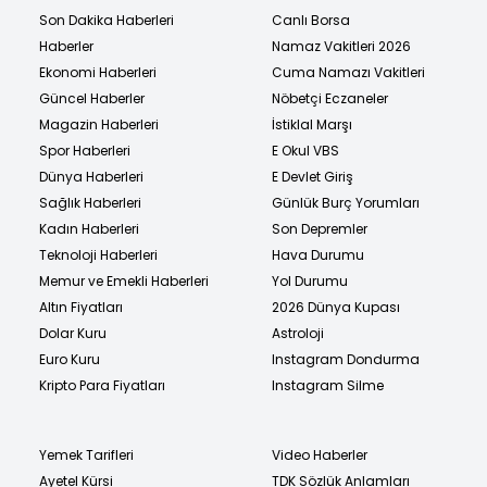
Son Dakika Haberleri
Canlı Borsa
Haberler
Namaz Vakitleri 2026
Ekonomi Haberleri
Cuma Namazı Vakitleri
Güncel Haberler
Nöbetçi Eczaneler
Magazin Haberleri
İstiklal Marşı
Spor Haberleri
E Okul VBS
Dünya Haberleri
E Devlet Giriş
Sağlık Haberleri
Günlük Burç Yorumları
Kadın Haberleri
Son Depremler
Teknoloji Haberleri
Hava Durumu
Memur ve Emekli Haberleri
Yol Durumu
Altın Fiyatları
2026 Dünya Kupası
Dolar Kuru
Astroloji
Euro Kuru
Instagram Dondurma
Kripto Para Fiyatları
Instagram Silme
Yemek Tarifleri
Video Haberler
Ayetel Kürsi
TDK Sözlük Anlamları