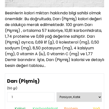
Besinlerin kalori miktarı hakkında bilgi sahibi olmak
önemlidir. Bu doğrultuda, Darı (Pişmiş) kalori değeri
de oldukça merak edilmektedir. 100 gram Darı
(Pişmiş) , ortalama 57 kaloriye, 10,81 karbonhidrata,
1,74 proteine ve 0,69 yağ değerine sahiptir. Darı
(Pişmiş) ayrıca, 0,69 lif (g), 0 kolesterol (mg), 0,50
sodyum (mg), 8,50 potasyum (mg), 4 kalsiyum
(mg), 0 vitamin A (iu), 0 vitamin C (mg) ve 1,77
Demir barındırır. İşte, Darı (Pişmiş) kalorisi ve detaylı
besin değeri tablosu…
Darı (Pişmiş)
(
50
gr)
Kalori
Karbonhidrat
Protein
Yağ