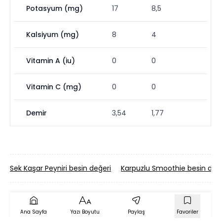
Potasyum (mg)
17
8,5
Kalsiyum (mg)
8
4
Vitamin A (iu)
0
0
Vitamin C (mg)
0
0
Demir
3,54
1,77
Sek Kaşar Peyniri besin değeri
Karpuzlu Smoothie besin değ
Ana Sayfa
Yazı Boyutu
Paylaş
Favoriler