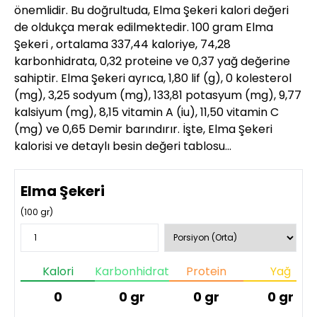
önemlidir. Bu doğrultuda, Elma Şekeri kalori değeri
de oldukça merak edilmektedir. 100 gram Elma
Şekeri , ortalama 337,44 kaloriye, 74,28
karbonhidrata, 0,32 proteine ve 0,37 yağ değerine
sahiptir. Elma Şekeri ayrıca, 1,80 lif (g), 0 kolesterol
(mg), 3,25 sodyum (mg), 133,81 potasyum (mg), 9,77
kalsiyum (mg), 8,15 vitamin A (iu), 11,50 vitamin C
(mg) ve 0,65 Demir barındırır. İşte, Elma Şekeri
kalorisi ve detaylı besin değeri tablosu…
Elma Şekeri
(
100
gr)
Kalori
Karbonhidrat
Protein
Yağ
0
0
gr
0
gr
0
gr