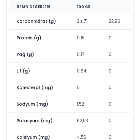
BESIN DEĞERLERI
100 GR
Karbonhidrat (g)
34,71
22,80
Protein (g)
0,15
0
Yağ (g)
0,17
0
Lif (g)
0,84
0
Kolesterol (mg)
0
0
Sodyum (mg)
1,52
0
Potasyum (mg)
62,53
0
Kalsiyum (mg)
4,56
0