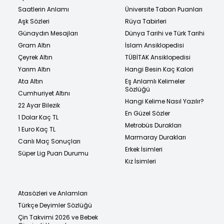
Saatlerin Anlamı
Üniversite Taban Puanları
Aşk Sözleri
Rüya Tabirleri
Günaydın Mesajları
Dünya Tarihi ve Türk Tarihi
Gram Altın
İslam Ansiklopedisi
Çeyrek Altın
TÜBİTAK Ansiklopedisi
Yarım Altın
Hangi Besin Kaç Kalori
Ata Altın
Eş Anlamlı Kelimeler
Sözlüğü
Cumhuriyet Altını
Hangi Kelime Nasıl Yazılır?
22 Ayar Bilezik
En Güzel Sözler
1 Dolar Kaç TL
Metrobüs Durakları
1 Euro Kaç TL
Marmaray Durakları
Canlı Maç Sonuçları
Erkek İsimleri
Süper Lig Puan Durumu
Kız İsimleri
Atasözleri ve Anlamları
Türkçe Deyimler Sözlüğü
Çin Takvimi 2026 ve Bebek