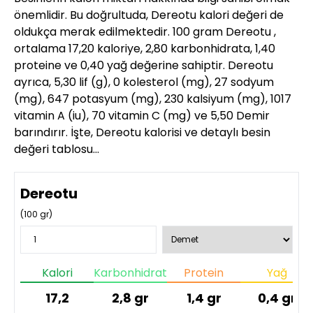
önemlidir. Bu doğrultuda, Dereotu kalori değeri de
oldukça merak edilmektedir. 100 gram Dereotu ,
ortalama 17,20 kaloriye, 2,80 karbonhidrata, 1,40
proteine ve 0,40 yağ değerine sahiptir. Dereotu
ayrıca, 5,30 lif (g), 0 kolesterol (mg), 27 sodyum
(mg), 647 potasyum (mg), 230 kalsiyum (mg), 1017
vitamin A (iu), 70 vitamin C (mg) ve 5,50 Demir
barındırır. İşte, Dereotu kalorisi ve detaylı besin
değeri tablosu…
Dereotu
(
100
gr)
Kalori
Karbonhidrat
Protein
Yağ
17,2
2,8
gr
1,4
gr
0,4
gr