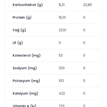
Karbonhidrat (g)
8,21
22,80
Protein (g)
16,01
0
Yağ (g)
23,51
0
Lif (g)
0
0
Kolesterol (mg)
53
0
Sodyum (mg)
1231
0
Potasyum (mg)
103
0
Kalsiyum (mg)
422
0
Vitamin A (iu)
223
0