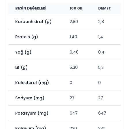
BESIN DEĞERLERI
100 GR
DEMET
Karbonhidrat (g)
2,80
2,8
Protein (g)
1,40
1,4
Yağ (g)
0,40
0,4
Lif (g)
5,30
5,3
Kolesterol (mg)
0
0
Sodyum (mg)
27
27
Potasyum (mg)
647
647
Kalsiyum (mg)
230
230