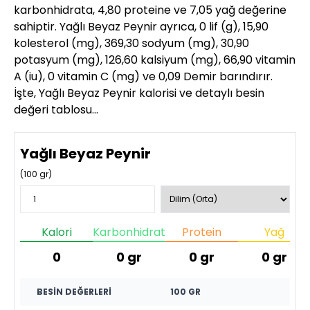
karbonhidrata, 4,80 proteine ve 7,05 yağ değerine
sahiptir. Yağlı Beyaz Peynir ayrıca, 0 lif (g), 15,90
kolesterol (mg), 369,30 sodyum (mg), 30,90
potasyum (mg), 126,60 kalsiyum (mg), 66,90 vitamin
A (iu), 0 vitamin C (mg) ve 0,09 Demir barındırır.
İşte, Yağlı Beyaz Peynir kalorisi ve detaylı besin
değeri tablosu…
Yağlı Beyaz Peynir
(
100
gr)
Kalori
Karbonhidrat
Protein
Yağ
0
0
gr
0
gr
0
gr
BESIN DEĞERLERI
100 GR