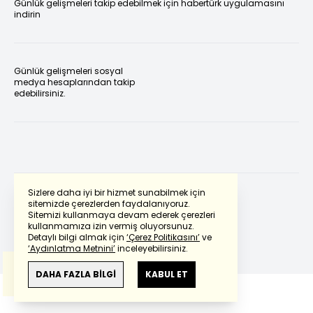
Günlük gelişmeleri takip edebilmek için habertürk uygulamasını
indirin
Günlük gelişmeleri sosyal
medya hesaplarından takip
edebilirsiniz.
Sizlere daha iyi bir hizmet sunabilmek için
sitemizde çerezlerden faydalanıyoruz.
Sitemizi kullanmaya devam ederek çerezleri
Powered by
Translate
kullanmamıza izin vermiş oluyorsunuz.
Detaylı bilgi almak için
‘Çerez Politikasını’
ve
‘Aydınlatma Metnini’
inceleyebilirsiniz.
Bu çeviride
Google Translete
kullanılmıştır.
Anlam ve çeviri hatalarından
haberturk.com
DAHA FAZLA BİLGİ
KABUL ET
sorumlu değildir.