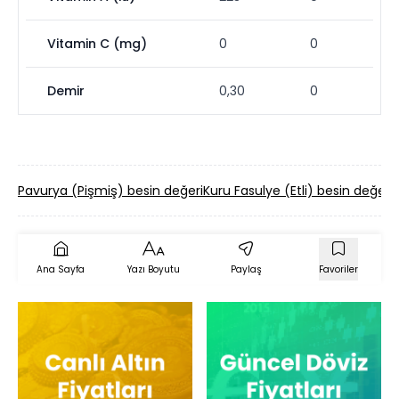
Vitamin C (mg)
0
0
Demir
0,30
0
Pavurya (Pişmiş) besin değeri
Kuru Fasulye (Etli) besin değeri
E
Ana Sayfa
Yazı Boyutu
Paylaş
Favoriler