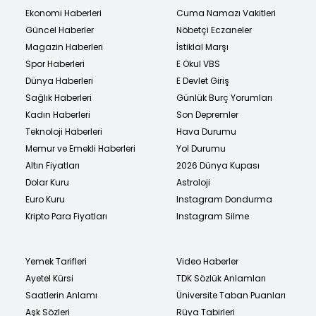
Ekonomi Haberleri
Cuma Namazı Vakitleri
Güncel Haberler
Nöbetçi Eczaneler
Magazin Haberleri
İstiklal Marşı
Spor Haberleri
E Okul VBS
Dünya Haberleri
E Devlet Giriş
Sağlık Haberleri
Günlük Burç Yorumları
Kadın Haberleri
Son Depremler
Teknoloji Haberleri
Hava Durumu
Memur ve Emekli Haberleri
Yol Durumu
Altın Fiyatları
2026 Dünya Kupası
Dolar Kuru
Astroloji
Euro Kuru
Instagram Dondurma
Kripto Para Fiyatları
Instagram Silme
Yemek Tarifleri
Video Haberler
Ayetel Kürsi
TDK Sözlük Anlamları
Saatlerin Anlamı
Üniversite Taban Puanları
Aşk Sözleri
Rüya Tabirleri