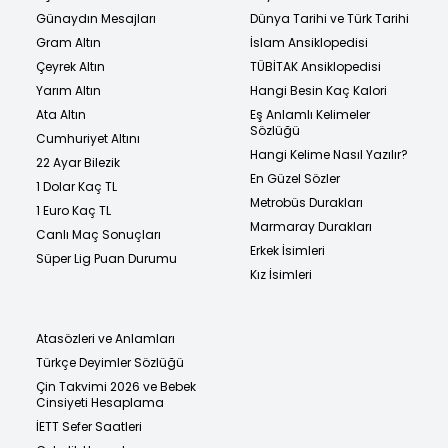
Günaydın Mesajları
Dünya Tarihi ve Türk Tarihi
Gram Altın
İslam Ansiklopedisi
Çeyrek Altın
TÜBİTAK Ansiklopedisi
Yarım Altın
Hangi Besin Kaç Kalori
Ata Altın
Eş Anlamlı Kelimeler
Sözlüğü
Cumhuriyet Altını
Hangi Kelime Nasıl Yazılır?
22 Ayar Bilezik
En Güzel Sözler
1 Dolar Kaç TL
Metrobüs Durakları
1 Euro Kaç TL
Marmaray Durakları
Canlı Maç Sonuçları
Erkek İsimleri
Süper Lig Puan Durumu
Kız İsimleri
Atasözleri ve Anlamları
Türkçe Deyimler Sözlüğü
Çin Takvimi 2026 ve Bebek
Cinsiyeti Hesaplama
İETT Sefer Saatleri