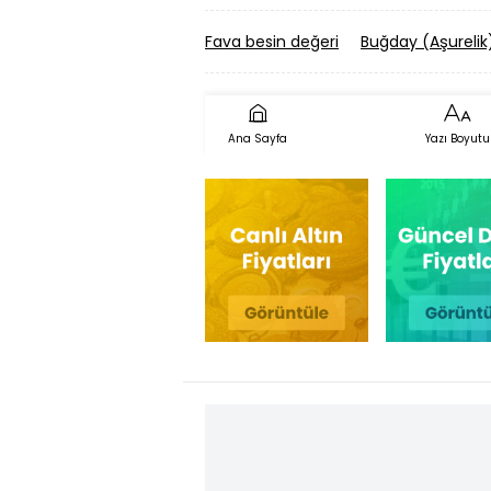
Fava besin değeri
Buğday (Aşurelik
Ana Sayfa
Yazı Boyutu