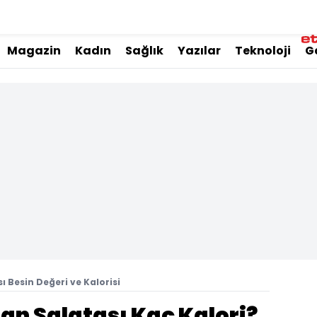
Magazin
Kadın
Sağlık
Yazılar
Teknoloji
G
ı Besin Değeri ve Kalorisi
an Salatası Kaç Kalori?