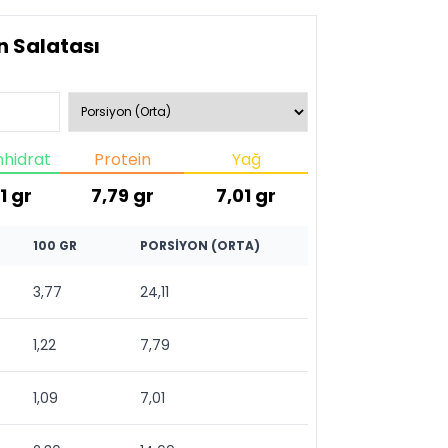
n Salatası
hidrat
Protein
Yağ
1
gr
7,79
gr
7,01
gr
100 GR
PORSIYON (ORTA)
3,77
24,11
1,22
7,79
1,09
7,01