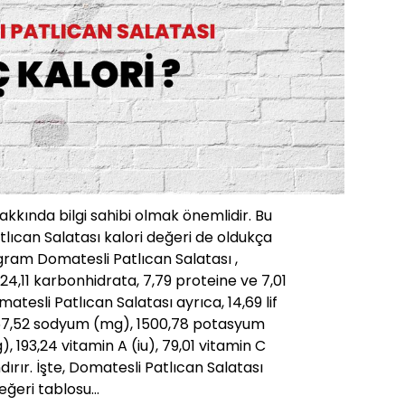
hakkında bilgi sahibi olmak önemlidir. Bu
lıcan Salatası kalori değeri de oldukça
gram Domatesli Patlıcan Salatası ,
24,11 karbonhidrata, 7,79 proteine ve 7,01
atesli Patlıcan Salatası ayrıca, 14,69 lif
457,52 sodyum (mg), 1500,78 potasyum
, 193,24 vitamin A (iu), 79,01 vitamin C
ırır. İşte, Domatesli Patlıcan Salatası
değeri tablosu…