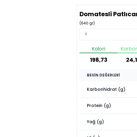
Domatesli Patlıca
(
640
gr)
Kalori
Karbon
198,73
24,1
BESIN DEĞERLERI
Karbonhidrat (g)
Protein (g)
Yağ (g)