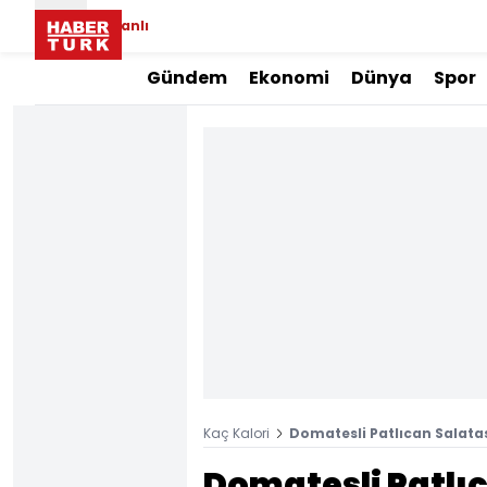
Canlı
Gündem
Ekonomi
Dünya
Spor
Kaç Kalori
Domatesli Patlıcan Salatas
Domatesli Patlıc