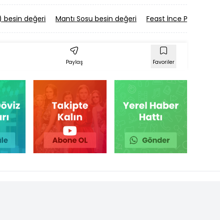
) besin değeri
Mantı Sosu besin değeri
Feast İnce Patates be
Paylaş
Favoriler