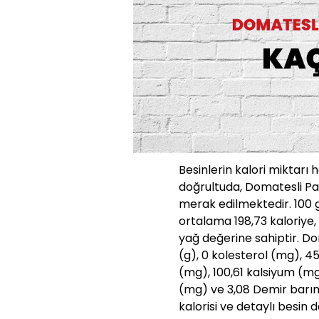
Besinlerin kalori miktarı 
doğrultuda, Domatesli Pat
merak edilmektedir. 100 
ortalama 198,73 kaloriye, 
yağ değerine sahiptir. Dom
(g), 0 kolesterol (mg), 
(mg), 100,61 kalsiyum (mg)
(mg) ve 3,08 Demir barınd
kalorisi ve detaylı besin 