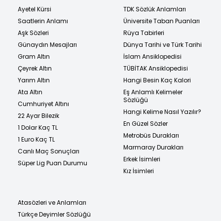
Ayetel Kürsi
TDK Sözlük Anlamları
Saatlerin Anlamı
Üniversite Taban Puanları
Aşk Sözleri
Rüya Tabirleri
Günaydın Mesajları
Dünya Tarihi ve Türk Tarihi
Gram Altın
İslam Ansiklopedisi
Çeyrek Altın
TÜBİTAK Ansiklopedisi
Yarım Altın
Hangi Besin Kaç Kalori
Ata Altın
Eş Anlamlı Kelimeler
Sözlüğü
Cumhuriyet Altını
Hangi Kelime Nasıl Yazılır?
22 Ayar Bilezik
En Güzel Sözler
1 Dolar Kaç TL
Metrobüs Durakları
1 Euro Kaç TL
Marmaray Durakları
Canlı Maç Sonuçları
Erkek İsimleri
Süper Lig Puan Durumu
Kız İsimleri
Atasözleri ve Anlamları
Türkçe Deyimler Sözlüğü