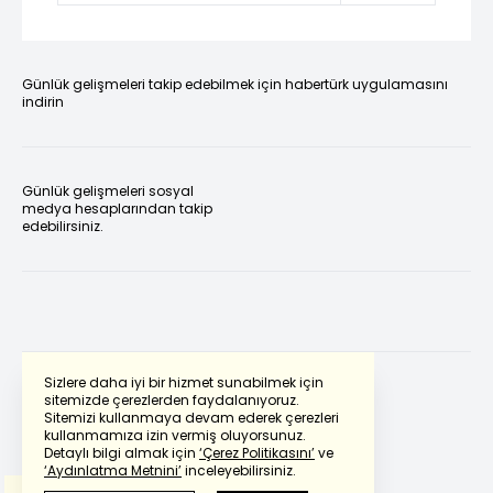
Günlük gelişmeleri takip edebilmek için habertürk uygulamasını
indirin
Günlük gelişmeleri sosyal
medya hesaplarından takip
edebilirsiniz.
Sizlere daha iyi bir hizmet sunabilmek için
sitemizde çerezlerden faydalanıyoruz.
Sitemizi kullanmaya devam ederek çerezleri
Powered by
Translate
kullanmamıza izin vermiş oluyorsunuz.
Detaylı bilgi almak için
‘Çerez Politikasını’
ve
‘Aydınlatma Metnini’
inceleyebilirsiniz.
Bu çeviride
Google Translete
kullanılmıştır.