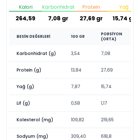
Kalori
Karbonhidrat
Protein
Yağ
264,59
7,08
gr
27,69
gr
15,74
gr
PORSIYON
BESIN DEĞERLERI
100 GR
(ORTA)
Karbonhidrat (g)
3,54
7,08
Protein (g)
13,84
27,69
Yağ (g)
7,87
15,74
Lif (g)
0,58
1,17
Kolesterol (mg)
109,82
219,65
Sodyum (mg)
309,40
618,8