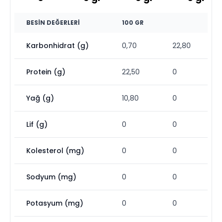
BESIN DEĞERLERI
100 GR
Karbonhidrat (g)
0,70
22,80
Protein (g)
22,50
0
Yağ (g)
10,80
0
Lif (g)
0
0
Kolesterol (mg)
0
0
Sodyum (mg)
0
0
Potasyum (mg)
0
0