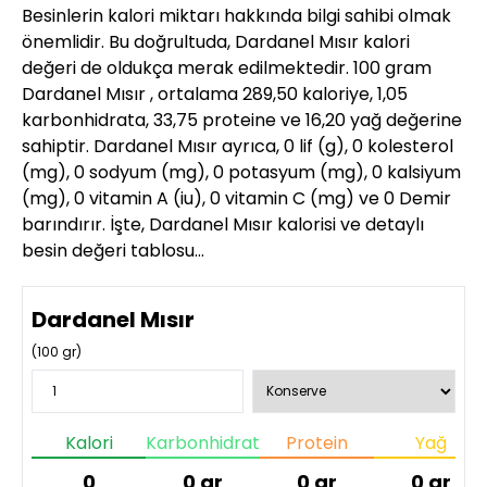
Besinlerin kalori miktarı hakkında bilgi sahibi olmak
önemlidir. Bu doğrultuda, Dardanel Mısır kalori
değeri de oldukça merak edilmektedir. 100 gram
Dardanel Mısır , ortalama 289,50 kaloriye, 1,05
karbonhidrata, 33,75 proteine ve 16,20 yağ değerine
sahiptir. Dardanel Mısır ayrıca, 0 lif (g), 0 kolesterol
(mg), 0 sodyum (mg), 0 potasyum (mg), 0 kalsiyum
(mg), 0 vitamin A (iu), 0 vitamin C (mg) ve 0 Demir
barındırır. İşte, Dardanel Mısır kalorisi ve detaylı
besin değeri tablosu…
Dardanel Mısır
(
100
gr)
Kalori
Karbonhidrat
Protein
Yağ
0
0
gr
0
gr
0
gr