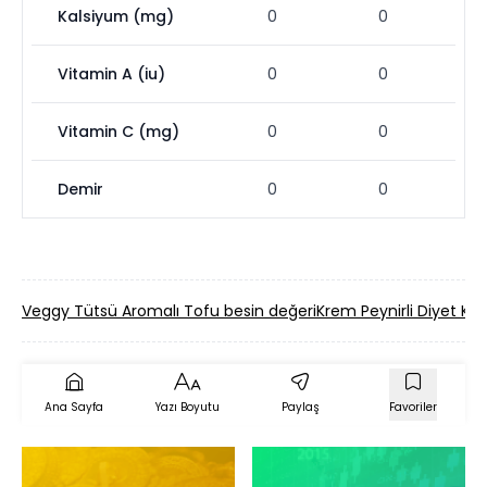
Kalsiyum (mg)
0
0
Vitamin A (iu)
0
0
Vitamin C (mg)
0
0
Demir
0
0
Veggy Tütsü Aromalı Tofu besin değeri
Krem Peynirli Diyet Kra
Ana Sayfa
Yazı Boyutu
Paylaş
Favoriler