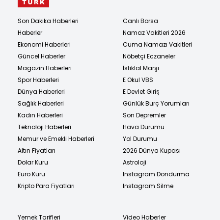
Son Dakika Haberleri
Canlı Borsa
Haberler
Namaz Vakitleri 2026
Ekonomi Haberleri
Cuma Namazı Vakitleri
Güncel Haberler
Nöbetçi Eczaneler
Magazin Haberleri
İstiklal Marşı
Spor Haberleri
E Okul VBS
Dünya Haberleri
E Devlet Giriş
Sağlık Haberleri
Günlük Burç Yorumları
Kadın Haberleri
Son Depremler
Teknoloji Haberleri
Hava Durumu
Memur ve Emekli Haberleri
Yol Durumu
Altın Fiyatları
2026 Dünya Kupası
Dolar Kuru
Astroloji
Euro Kuru
Instagram Dondurma
Kripto Para Fiyatları
Instagram Silme
Yemek Tarifleri
Video Haberler