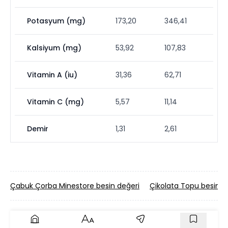
Potasyum (mg)
173,20
346,41
Kalsiyum (mg)
53,92
107,83
Vitamin A (iu)
31,36
62,71
Vitamin C (mg)
5,57
11,14
Demir
1,31
2,61
Çabuk Çorba Minestore besin değeri
Çikolata Topu besin d