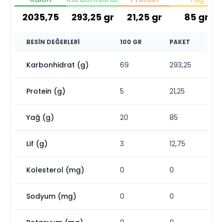
2035,75
293,25
gr
21,25
gr
85
gr
BESIN DEĞERLERI
100 GR
PAKET
Karbonhidrat (g)
69
293,25
Protein (g)
5
21,25
Yağ (g)
20
85
Lif (g)
3
12,75
Kolesterol (mg)
0
0
Sodyum (mg)
0
0