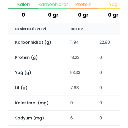
Kalori
Karbonhidrat
Protein
Yağ
0
0
gr
0
gr
0
gr
BESIN DEĞERLERI
100 GR
Karbonhidrat (g)
11,94
22,80
Protein (g)
18,23
0
Yağ (g)
53,33
0
Lif (g)
7,68
0
Kolesterol (mg)
0
0
Sodyum (mg)
6
0