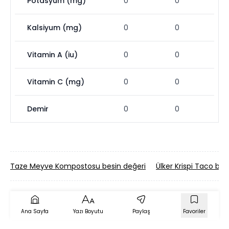
Potasyum (mg)
0
0
Kalsiyum (mg)
0
0
Vitamin A (iu)
0
0
Vitamin C (mg)
0
0
Demir
0
0
Taze Meyve Kompostosu besin değeri
Ülker Krispi Taco bes
Ana Sayfa
Yazı Boyutu
Paylaş
Favoriler