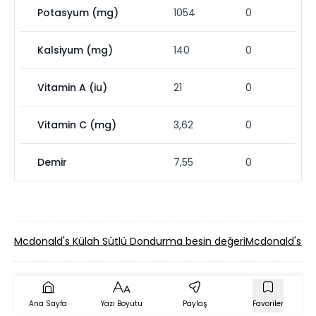
Potasyum (mg)
1054
0
Kalsiyum (mg)
140
0
Vitamin A (iu)
21
0
Vitamin C (mg)
3,62
0
Demir
7,55
0
Mcdonald's Külah Sütlü Dondurma besin değeri
Mcdonald's La
Ana Sayfa
Yazı Boyutu
Paylaş
Favoriler