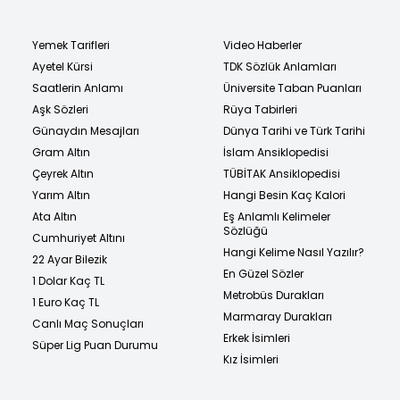
Yemek Tarifleri
Video Haberler
Ayetel Kürsi
TDK Sözlük Anlamları
Saatlerin Anlamı
Üniversite Taban Puanları
Aşk Sözleri
Rüya Tabirleri
Günaydın Mesajları
Dünya Tarihi ve Türk Tarihi
Gram Altın
İslam Ansiklopedisi
Çeyrek Altın
TÜBİTAK Ansiklopedisi
Yarım Altın
Hangi Besin Kaç Kalori
Ata Altın
Eş Anlamlı Kelimeler
Sözlüğü
Cumhuriyet Altını
Hangi Kelime Nasıl Yazılır?
22 Ayar Bilezik
En Güzel Sözler
1 Dolar Kaç TL
Metrobüs Durakları
1 Euro Kaç TL
Marmaray Durakları
Canlı Maç Sonuçları
Erkek İsimleri
Süper Lig Puan Durumu
Kız İsimleri