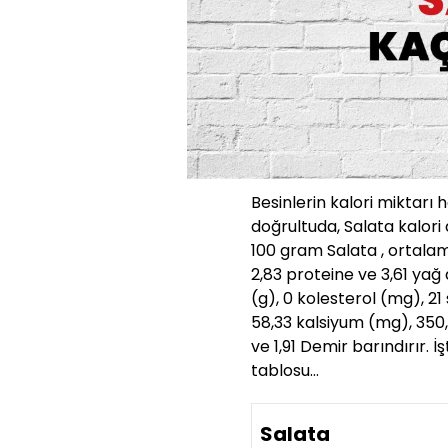
Besinlerin kalori miktarı 
doğrultuda, Salata kalori
100 gram Salata , ortalam
2,83 proteine ve 3,61 yağ d
(g), 0 kolesterol (mg), 
58,33 kalsiyum (mg), 350,
ve 1,91 Demir barındırır. İ
tablosu…
Salata