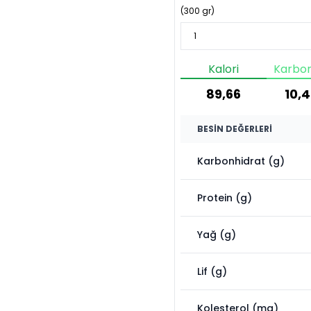
(
300
gr)
Kalori
Karbon
89,66
10,4
BESIN DEĞERLERI
Karbonhidrat (g)
Protein (g)
Yağ (g)
Lif (g)
Kolesterol (mg)