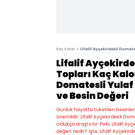
Kaç Kalori
Lifalif Ayçekirdekli Domate
Lifalif Ayçekird
Topları Kaç Kalor
Domatesli Yulaf 
ve Besin Değeri
Günlük hayatta tüketilen besinlerin k
önemlidir. Lifalif Ayçekirdekli Do
oldukça araştırılır. Peki, Lifalif A
değeri nedir? İşte, Lifalif Ayçekird