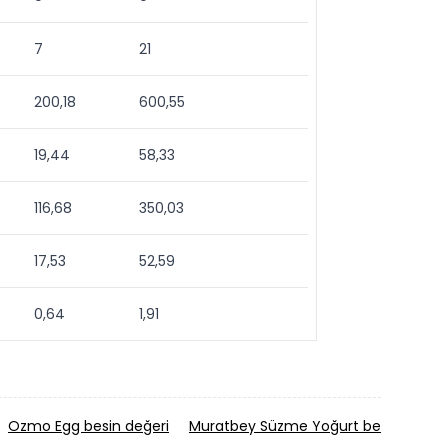
7
21
200,18
600,55
19,44
58,33
116,68
350,03
17,53
52,59
0,64
1,91
Ozmo Egg besin değeri
Muratbey Süzme Yoğurt besin değeri