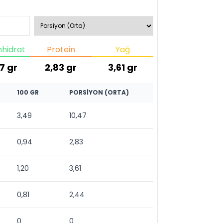
hidrat
Protein
Yağ
7
gr
2,83
gr
3,61
gr
100 GR
PORSIYON (ORTA)
3,49
10,47
0,94
2,83
1,20
3,61
0,81
2,44
0
0