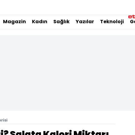
Magazin
Kadın
Sağlık
Yazılar
Teknoloji
G
risi
i? Salata Kalori Miktarı