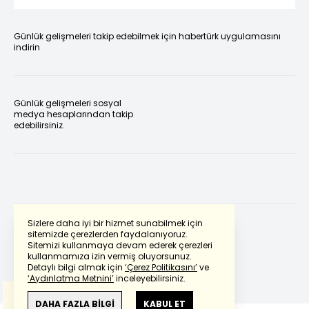
Günlük gelişmeleri takip edebilmek için habertürk uygulamasını
indirin
Günlük gelişmeleri sosyal
medya hesaplarından takip
edebilirsiniz.
Sizlere daha iyi bir hizmet sunabilmek için
sitemizde çerezlerden faydalanıyoruz.
Sitemizi kullanmaya devam ederek çerezleri
Powered by
Translate
kullanmamıza izin vermiş oluyorsunuz.
Detaylı bilgi almak için
‘Çerez Politikasını’
ve
‘Aydınlatma Metnini’
inceleyebilirsiniz.
Bu çeviride
Google Translete
kullanılmıştır.
Anlam ve çeviri hatalarından
haberturk.com
DAHA FAZLA BİLGİ
KABUL ET