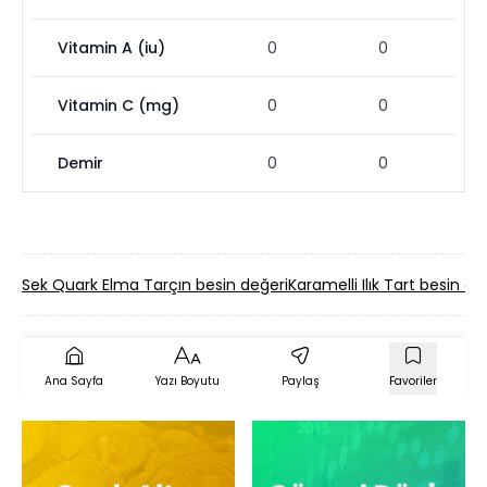
Vitamin A (iu)
0
0
Vitamin C (mg)
0
0
Demir
0
0
Sek Quark Elma Tarçın besin değeri
Karamelli Ilık Tart besin de
Ana Sayfa
Yazı Boyutu
Paylaş
Favoriler