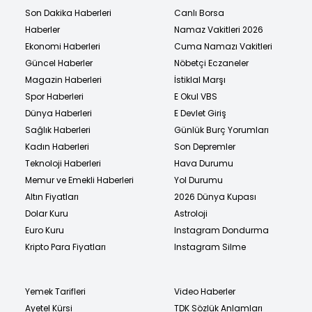
Son Dakika Haberleri
Canlı Borsa
Haberler
Namaz Vakitleri 2026
Ekonomi Haberleri
Cuma Namazı Vakitleri
Güncel Haberler
Nöbetçi Eczaneler
Magazin Haberleri
İstiklal Marşı
Spor Haberleri
E Okul VBS
Dünya Haberleri
E Devlet Giriş
Sağlık Haberleri
Günlük Burç Yorumları
Kadın Haberleri
Son Depremler
Teknoloji Haberleri
Hava Durumu
Memur ve Emekli Haberleri
Yol Durumu
Altın Fiyatları
2026 Dünya Kupası
Dolar Kuru
Astroloji
Euro Kuru
Instagram Dondurma
Kripto Para Fiyatları
Instagram Silme
Yemek Tarifleri
Video Haberler
Ayetel Kürsi
TDK Sözlük Anlamları