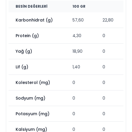
BESIN DEĞERLERI
100 GR
Karbonhidrat (g)
57,60
22,80
Protein (g)
4,30
0
Yağ (g)
18,90
0
Lif (g)
1,40
0
Kolesterol (mg)
0
0
Sodyum (mg)
0
0
Potasyum (mg)
0
0
Kalsiyum (mg)
0
0