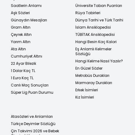
Saatlerin Anlamı
Üniversite Taban Puanları
Aşk Sözleri
Rüya Tabirleri
Günaydın Mesajları
Dünya Tarihi ve Türk Tarihi
Gram Altın
İslam Ansiklopedisi
Çeyrek Altın
TÜBİTAK Ansiklopedisi
Yarım Altın
Hangi Besin Kaç Kalori
Ata Altın
Eş Anlamlı Kelimeler
Sözlüğü
Cumhuriyet Altını
Hangi Kelime Nasıl Yazılır?
22 Ayar Bilezik
En Güzel Sözler
1 Dolar Kaç TL
Metrobüs Durakları
1 Euro Kaç TL
Marmaray Durakları
Canlı Maç Sonuçları
Erkek İsimleri
Süper Lig Puan Durumu
Kız İsimleri
Atasözleri ve Anlamları
Türkçe Deyimler Sözlüğü
Çin Takvimi 2026 ve Bebek