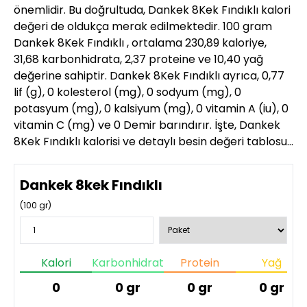
önemlidir. Bu doğrultuda, Dankek 8Kek Fındıklı kalori
değeri de oldukça merak edilmektedir. 100 gram
Dankek 8Kek Fındıklı , ortalama 230,89 kaloriye,
31,68 karbonhidrata, 2,37 proteine ve 10,40 yağ
değerine sahiptir. Dankek 8Kek Fındıklı ayrıca, 0,77
lif (g), 0 kolesterol (mg), 0 sodyum (mg), 0
potasyum (mg), 0 kalsiyum (mg), 0 vitamin A (iu), 0
vitamin C (mg) ve 0 Demir barındırır. İşte, Dankek
8Kek Fındıklı kalorisi ve detaylı besin değeri tablosu…
Dankek 8kek Fındıklı
(
100
gr)
Kalori
Karbonhidrat
Protein
Yağ
0
0
gr
0
gr
0
gr