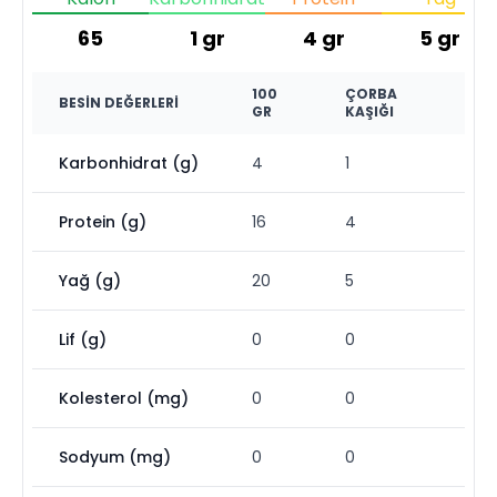
65
1
gr
4
gr
5
gr
100
ÇORBA
BESIN DEĞERLERI
GR
KAŞIĞI
Karbonhidrat (g)
4
1
Protein (g)
16
4
Yağ (g)
20
5
Lif (g)
0
0
Kolesterol (mg)
0
0
Sodyum (mg)
0
0