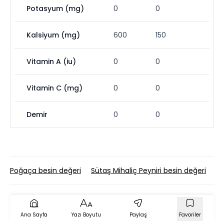
Potasyum (mg)
0
0
Kalsiyum (mg)
600
150
Vitamin A (iu)
0
0
Vitamin C (mg)
0
0
Demir
0
0
Poğaça besin değeri
Sütaş Mihaliç Peyniri besin değeri
Li
Ana Sayfa
Yazı Boyutu
Paylaş
Favoriler