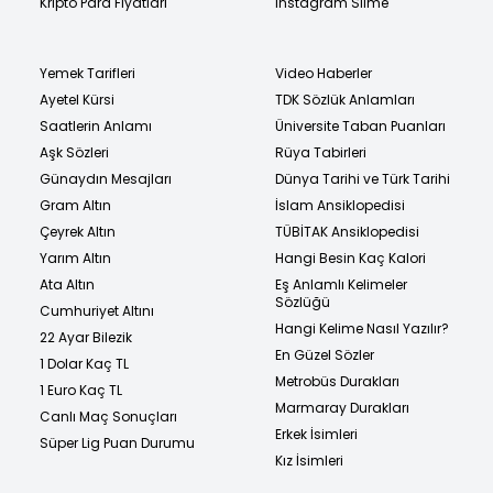
Kripto Para Fiyatları
Instagram Silme
Yemek Tarifleri
Video Haberler
Ayetel Kürsi
TDK Sözlük Anlamları
Saatlerin Anlamı
Üniversite Taban Puanları
Aşk Sözleri
Rüya Tabirleri
Günaydın Mesajları
Dünya Tarihi ve Türk Tarihi
Gram Altın
İslam Ansiklopedisi
Çeyrek Altın
TÜBİTAK Ansiklopedisi
Yarım Altın
Hangi Besin Kaç Kalori
Ata Altın
Eş Anlamlı Kelimeler
Sözlüğü
Cumhuriyet Altını
Hangi Kelime Nasıl Yazılır?
22 Ayar Bilezik
En Güzel Sözler
1 Dolar Kaç TL
Metrobüs Durakları
1 Euro Kaç TL
Marmaray Durakları
Canlı Maç Sonuçları
Erkek İsimleri
Süper Lig Puan Durumu
Kız İsimleri