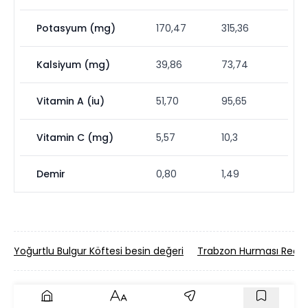
Potasyum (mg)
170,47
315,36
Kalsiyum (mg)
39,86
73,74
Vitamin A (iu)
51,70
95,65
Vitamin C (mg)
5,57
10,3
Demir
0,80
1,49
Yoğurtlu Bulgur Köftesi besin değeri
Trabzon Hurması Reçeli