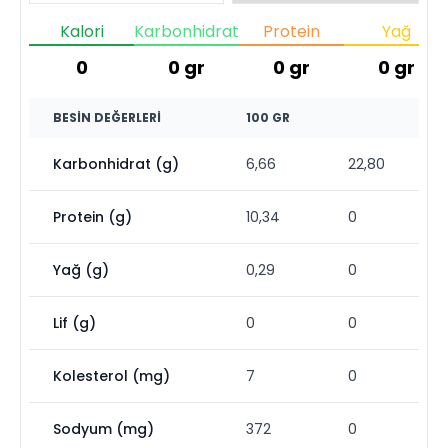
Kalori
Karbonhidrat
Protein
Yağ
0
0
gr
0
gr
0
gr
BESIN DEĞERLERI
100 GR
Karbonhidrat (g)
6,66
22,80
Protein (g)
10,34
0
Yağ (g)
0,29
0
Lif (g)
0
0
Kolesterol (mg)
7
0
Sodyum (mg)
372
0