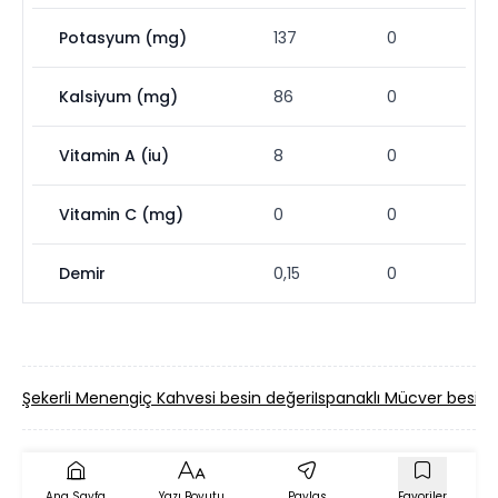
Potasyum (mg)
137
0
Kalsiyum (mg)
86
0
Vitamin A (iu)
8
0
Vitamin C (mg)
0
0
Demir
0,15
0
Şekerli Menengiç Kahvesi besin değeri
Ispanaklı Mücver besin 
Ana Sayfa
Yazı Boyutu
Paylaş
Favoriler