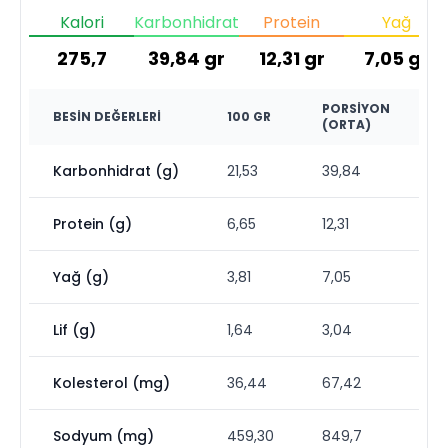
Kalori
Karbonhidrat
Protein
Yağ
275,7
39,84
gr
12,31
gr
7,05
gr
PORSIYON
BESIN DEĞERLERI
100 GR
(ORTA)
Karbonhidrat (g)
21,53
39,84
Protein (g)
6,65
12,31
Yağ (g)
3,81
7,05
Lif (g)
1,64
3,04
Kolesterol (mg)
36,44
67,42
Sodyum (mg)
459,30
849,7