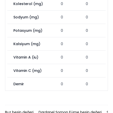
Kolesterol (mg)
0
0
Sodyum (mg)
0
0
Potasyum (mg)
0
0
Kalsiyum (mg)
0
0
Vitamin A (iu)
0
0
Vitamin C (mg)
0
0
Demir
0
0
Buz besin değeri
Dardanel Somon Füme besin değeri
Şek