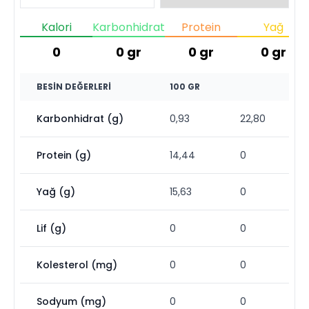
Kalori
Karbonhidrat
Protein
Yağ
0
0
gr
0
gr
0
gr
BESIN DEĞERLERI
100 GR
Karbonhidrat (g)
0,93
22,80
Protein (g)
14,44
0
Yağ (g)
15,63
0
Lif (g)
0
0
Kolesterol (mg)
0
0
Sodyum (mg)
0
0