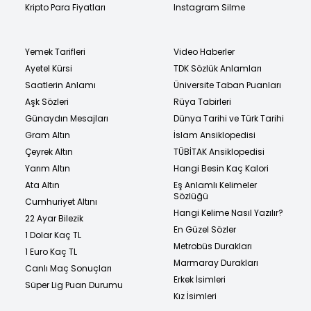
Kripto Para Fiyatları
Instagram Silme
Yemek Tarifleri
Video Haberler
Ayetel Kürsi
TDK Sözlük Anlamları
Saatlerin Anlamı
Üniversite Taban Puanları
Aşk Sözleri
Rüya Tabirleri
Günaydın Mesajları
Dünya Tarihi ve Türk Tarihi
Gram Altın
İslam Ansiklopedisi
Çeyrek Altın
TÜBİTAK Ansiklopedisi
Yarım Altın
Hangi Besin Kaç Kalori
Ata Altın
Eş Anlamlı Kelimeler
Sözlüğü
Cumhuriyet Altını
Hangi Kelime Nasıl Yazılır?
22 Ayar Bilezik
En Güzel Sözler
1 Dolar Kaç TL
Metrobüs Durakları
1 Euro Kaç TL
Marmaray Durakları
Canlı Maç Sonuçları
Erkek İsimleri
Süper Lig Puan Durumu
Kız İsimleri