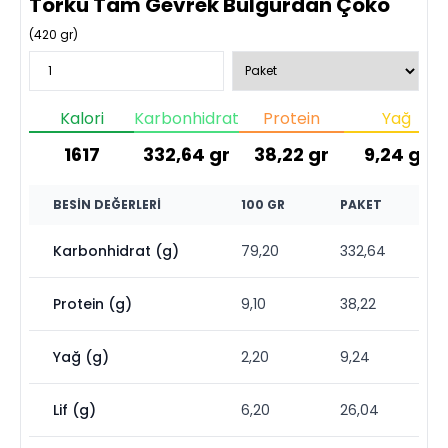
Torku Tam Gevrek Bulgurdan Çoko
(
420
gr)
Kalori
Karbonhidrat
Protein
Yağ
1617
332,64
gr
38,22
gr
9,24
gr
BESIN DEĞERLERI
100 GR
PAKET
Karbonhidrat (g)
79,20
332,64
Protein (g)
9,10
38,22
Yağ (g)
2,20
9,24
Lif (g)
6,20
26,04