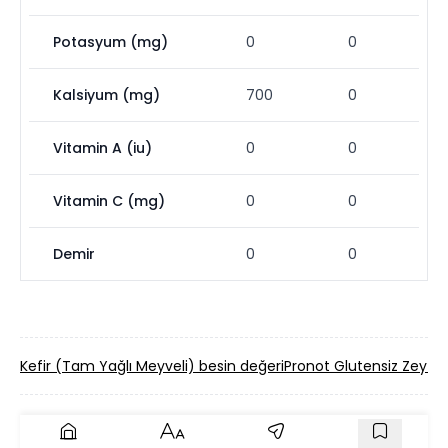
Potasyum (mg)
0
0
Kalsiyum (mg)
700
0
Vitamin A (iu)
0
0
Vitamin C (mg)
0
0
Demir
0
0
Kefir (Tam Yağlı Meyveli) besin değeri
Pronot Glutensiz Zeytinl