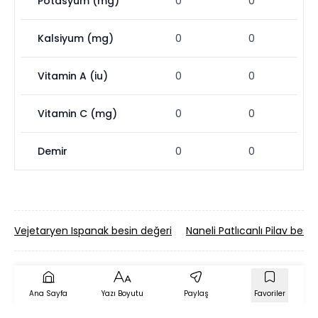
Potasyum (mg)
0
0
Kalsiyum (mg)
0
0
Vitamin A (iu)
0
0
Vitamin C (mg)
0
0
Demir
0
0
Vejetaryen Ispanak besin değeri
Naneli Patlıcanlı Pilav besi
Ana Sayfa
Yazı Boyutu
Paylaş
Favoriler