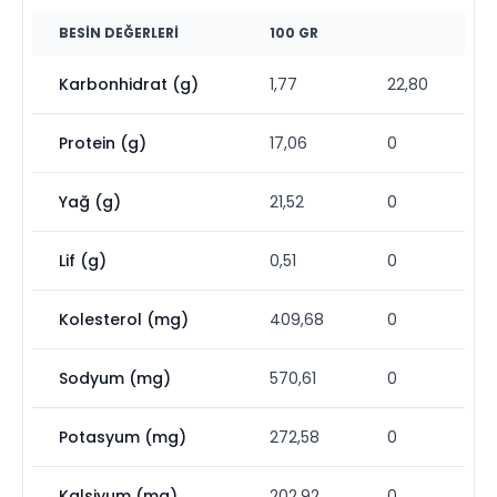
BESIN DEĞERLERI
100 GR
Karbonhidrat (g)
1,77
22,80
Protein (g)
17,06
0
Yağ (g)
21,52
0
Lif (g)
0,51
0
Kolesterol (mg)
409,68
0
Sodyum (mg)
570,61
0
Potasyum (mg)
272,58
0
Kalsiyum (mg)
202,92
0