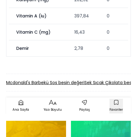
Vitamin A (iu)
397,84
0
Vitamin C (mg)
16,43
0
Demir
2,78
0
Mcdonald's Barbekü Sos besin değeri
Sek Sıcak Çikolata besin
Ana Sayfa
Yazı Boyutu
Paylaş
Favoriler