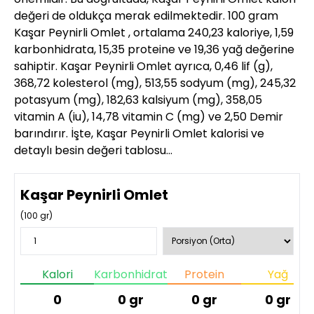
değeri de oldukça merak edilmektedir. 100 gram
Kaşar Peynirli Omlet , ortalama 240,23 kaloriye, 1,59
karbonhidrata, 15,35 proteine ve 19,36 yağ değerine
sahiptir. Kaşar Peynirli Omlet ayrıca, 0,46 lif (g),
368,72 kolesterol (mg), 513,55 sodyum (mg), 245,32
potasyum (mg), 182,63 kalsiyum (mg), 358,05
vitamin A (iu), 14,78 vitamin C (mg) ve 2,50 Demir
barındırır. İşte, Kaşar Peynirli Omlet kalorisi ve
detaylı besin değeri tablosu…
Kaşar Peynirli Omlet
(
100
gr)
Kalori
Karbonhidrat
Protein
Yağ
0
0
gr
0
gr
0
gr