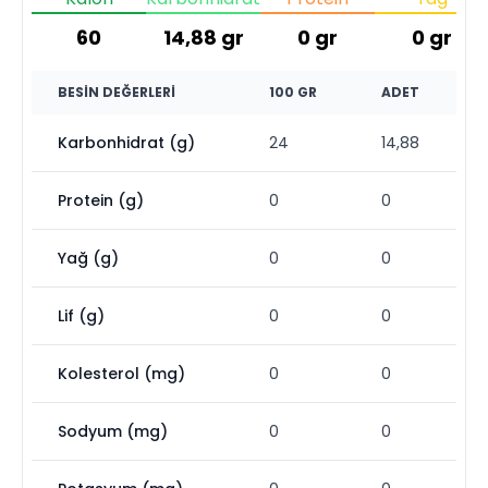
60
14,88
gr
0
gr
0
gr
BESIN DEĞERLERI
100 GR
ADET
Karbonhidrat (g)
24
14,88
Protein (g)
0
0
Yağ (g)
0
0
Lif (g)
0
0
Kolesterol (mg)
0
0
Sodyum (mg)
0
0