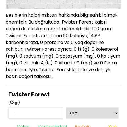
Besinlerin kalori miktarı hakkında bilgi sahibi olmak
önemlidir. Bu doğrultuda, Twister Forest kalori
değeri de oldukça merak edilmektedir. 100 gram
Twister Forest , ortalama 60 kaloriye, 14,88
karbonhidrata, 0 proteine ve 0 yağ değerine
sahiptir. Twister Forest ayrıca, 0 lif (g), 0 kolesterol
(mg), 0 sodyum (mg), 0 potasyum (mg), 0 kalsiyum
(mg), 0 vitamin A (iu), 0 vitamin C (mg) ve 0 Demir
barındırır. İşte, Twister Forest kalorisi ve detaylı
besin değeri tablosu…
Twister Forest
(
62
gr)
Kalori
Karbonhidrat
Protein
Yağ