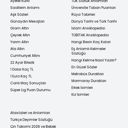
Ayetel Kürsi
TDK Sözlük Anlamları
Saatlerin Anlamı
Üniversite Taban Puanları
Aşk Sözleri
Rüya Tabirleri
Günaydın Mesajları
Dünya Tarihi ve Türk Tarihi
Gram Altın
İslam Ansiklopedisi
Çeyrek Altın
TÜBİTAK Ansiklopedisi
Yarım Altın
Hangi Besin Kaç Kalori
Ata Altın
Eş Anlamlı Kelimeler
Sözlüğü
Cumhuriyet Altını
Hangi Kelime Nasıl Yazılır?
22 Ayar Bilezik
En Güzel Sözler
1 Dolar Kaç TL
Metrobüs Durakları
1 Euro Kaç TL
Marmaray Durakları
Canlı Maç Sonuçları
Erkek İsimleri
Süper Lig Puan Durumu
Kız İsimleri
Atasözleri ve Anlamları
Türkçe Deyimler Sözlüğü
Çin Takvimi 2026 ve Bebek