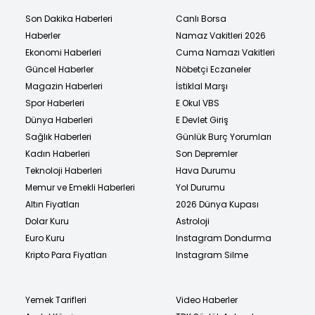
Son Dakika Haberleri
Canlı Borsa
Haberler
Namaz Vakitleri 2026
Ekonomi Haberleri
Cuma Namazı Vakitleri
Güncel Haberler
Nöbetçi Eczaneler
Magazin Haberleri
İstiklal Marşı
Spor Haberleri
E Okul VBS
Dünya Haberleri
E Devlet Giriş
Sağlık Haberleri
Günlük Burç Yorumları
Kadın Haberleri
Son Depremler
Teknoloji Haberleri
Hava Durumu
Memur ve Emekli Haberleri
Yol Durumu
Altın Fiyatları
2026 Dünya Kupası
Dolar Kuru
Astroloji
Euro Kuru
Instagram Dondurma
Kripto Para Fiyatları
Instagram Silme
Yemek Tarifleri
Video Haberler