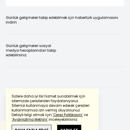
Günlük gelişmeleri takip edebilmek için habertürk uygulamasını
indirin
Günlük gelişmeleri sosyal
medya hesaplarından takip
edebilirsiniz.
Sizlere daha iyi bir hizmet sunabilmek için
sitemizde çerezlerden faydalanıyoruz.
Sitemizi kullanmaya devam ederek çerezleri
Powered by
Translate
kullanmamıza izin vermiş oluyorsunuz.
Detaylı bilgi almak için
‘Çerez Politikasını’
ve
‘Aydınlatma Metnini’
inceleyebilirsiniz.
Bu çeviride
Google Translete
kullanılmıştır.
Anlam ve çeviri hatalarından
haberturk.com