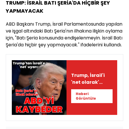
TRUMP: İSRAİL BATI ŞERİA'DA HİÇBİR ŞEY
YAPMAYACAK
ABD Başkanı Trump, İsrail Parlamentosunda yapılan
ve işgal altındaki Batı Şeria'nın ilhakına ilişkin oylama
için, "Batı Şeria konusunda endişelenmeyin. İsrail Batı
Şeria'da hiçbir şey yapmayacak." ifadelerini kullandı.
Trump, İsrail'i
'net olarak'
uyardı
Haberi
Görüntüle