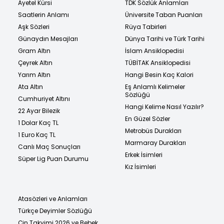
Ayetel Kürsi
TDK Sözlük Anlamları
Saatlerin Anlamı
Üniversite Taban Puanları
Aşk Sözleri
Rüya Tabirleri
Günaydın Mesajları
Dünya Tarihi ve Türk Tarihi
Gram Altın
İslam Ansiklopedisi
Çeyrek Altın
TÜBİTAK Ansiklopedisi
Yarım Altın
Hangi Besin Kaç Kalori
Ata Altın
Eş Anlamlı Kelimeler
Sözlüğü
Cumhuriyet Altını
Hangi Kelime Nasıl Yazılır?
22 Ayar Bilezik
En Güzel Sözler
1 Dolar Kaç TL
Metrobüs Durakları
1 Euro Kaç TL
Marmaray Durakları
Canlı Maç Sonuçları
Erkek İsimleri
Süper Lig Puan Durumu
Kız İsimleri
Atasözleri ve Anlamları
Türkçe Deyimler Sözlüğü
Çin Takvimi 2026 ve Bebek