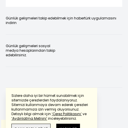
Günlük gelişmeleri takip edebilmek için habertürk uygulamasını
indirin
Günlük gelişmeleri sosyal
medya hesaplarından takip
edebilirsiniz.
Sizlere daha iyi bir hizmet sunabilmek için
sitemizde çerezlerden faydalanıyoruz.
Sitemizi kullanmaya devam ederek çerezleri
Powered by
Translate
kullanmamıza izin vermiş oluyorsunuz.
Detaylı bilgi almak için
‘Çerez Politikasını’
ve
‘Aydınlatma Metnini’
inceleyebilirsiniz.
Bu çeviride
Google Translete
kullanılmıştır.