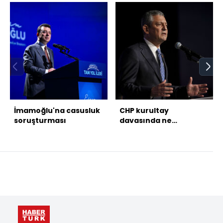
İmamoğlu'na casusluk
CHP kurultay
soruşturması
davasında ne
bekleniyor? İşte 4 olası
senaryo