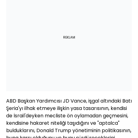
REKLAM
ABD Başkan Yardımcısı JD Vance, işgal altındaki Batı
Şeria'yı ilhak etmeye ilişkin yasa tasarısının, kendisi
de İsrail'deyken mecliste ön oylamadan geçmesini,
kendisine hakaret niteliği taşıdığını ve "aptalca"
bulduklarını, Donald Trump yönetiminin politikasının,
buna karşı olduğunu ve bunu sürdüreceklerini