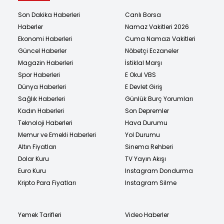
Son Dakika Haberleri
Canlı Borsa
Haberler
Namaz Vakitleri 2026
Ekonomi Haberleri
Cuma Namazı Vakitleri
Güncel Haberler
Nöbetçi Eczaneler
Magazin Haberleri
İstiklal Marşı
Spor Haberleri
E Okul VBS
Dünya Haberleri
E Devlet Giriş
Sağlık Haberleri
Günlük Burç Yorumları
Kadın Haberleri
Son Depremler
Teknoloji Haberleri
Hava Durumu
Memur ve Emekli Haberleri
Yol Durumu
Altın Fiyatları
Sinema Rehberi
Dolar Kuru
TV Yayın Akışı
Euro Kuru
Instagram Dondurma
Kripto Para Fiyatları
Instagram Silme
Yemek Tarifleri
Video Haberler