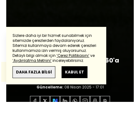
Sizlere daha iyi bir hizmet sunabilmek için
sitemizde çerezlerden faydalanıyoruz.
Rıdvan Dilmen
Sitemizi kullanmaya devam ederek çerezleri
Powered by
Translate
kullanmamıza izin vermiş oluyorsunuz.
Detaylı bilgi almak için
‘Çerez Politikasını’
ve
Şampiyonluk şansı yüzde 60'a
‘Aydınlatma Metnini’
inceleyebilirsiniz.
Bu çeviride
Google Translete
kullanılmıştır.
yüzde 40
Anlam ve çeviri hatalarından
haberturk.com
DAHA FAZLA BİLGİ
KABUL ET
sorumlu değildir.
Giriş:
08 Nisan 2025 - 17:01
Güncelleme:
08 Nisan 2025 - 17:01
Anasayfa
Özel İçerikler
Rıdvan Dilmen
Şampiyonluk şansı yüzde 60'a yüzde 40