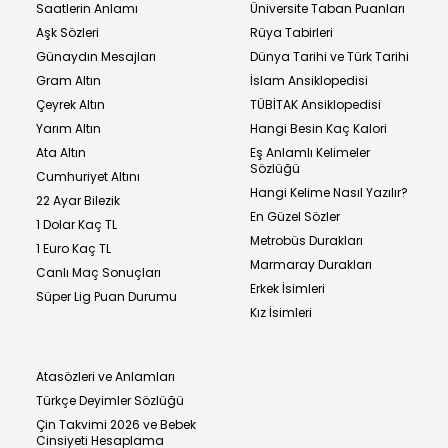
Saatlerin Anlamı
Üniversite Taban Puanları
Aşk Sözleri
Rüya Tabirleri
Günaydın Mesajları
Dünya Tarihi ve Türk Tarihi
Gram Altın
İslam Ansiklopedisi
Çeyrek Altın
TÜBİTAK Ansiklopedisi
Yarım Altın
Hangi Besin Kaç Kalori
Ata Altın
Eş Anlamlı Kelimeler
Sözlüğü
Cumhuriyet Altını
Hangi Kelime Nasıl Yazılır?
22 Ayar Bilezik
En Güzel Sözler
1 Dolar Kaç TL
Metrobüs Durakları
1 Euro Kaç TL
Marmaray Durakları
Canlı Maç Sonuçları
Erkek İsimleri
Süper Lig Puan Durumu
Kız İsimleri
Atasözleri ve Anlamları
Türkçe Deyimler Sözlüğü
Çin Takvimi 2026 ve Bebek
Cinsiyeti Hesaplama