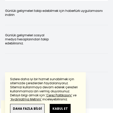
Günlük gelişmeleri takip edebilmek için habertürk uygulamasını
indirin
Günlük gelişmeleri sosyal
medya hesaplarından takip
edebilirsiniz.
Sizlere daha iyi bir hizmet sunabilmek için
sitemizde çerezlerden faydalanıyoruz.
Sitemizi kullanmaya devam ederek çerezleri
Powered by
Translate
kullanmamıza izin vermiş oluyorsunuz.
Detaylı bilgi almak için
‘Çerez Politikasını’
ve
‘Aydınlatma Metnini’
inceleyebilirsiniz.
Bu çeviride
Google Translete
kullanılmıştır.
Anlam ve çeviri hatalarından
haberturk.com
DAHA FAZLA BİLGİ
KABUL ET
sorumlu değildir.