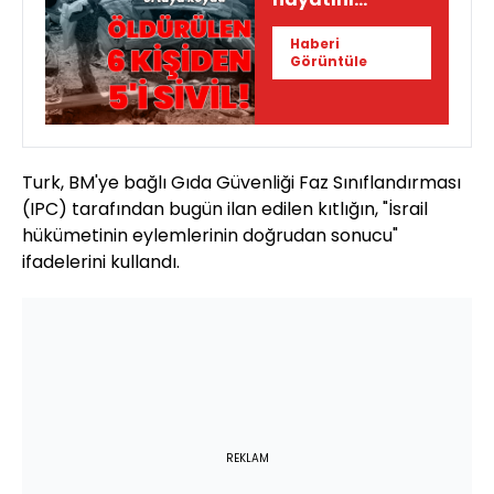
kaybedenlerin
Haberi
yüzde 83'ü sivil"
Görüntüle
Turk, BM'ye bağlı Gıda Güvenliği Faz Sınıflandırması
(IPC) tarafından bugün ilan edilen kıtlığın, "İsrail
hükümetinin eylemlerinin doğrudan sonucu"
ifadelerini kullandı.
REKLAM