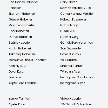
Son Dakika Haberleri
Canlı Borsa
Haberler
Namaz Vakitleri 2026
Ekonomi Haberleri
Cuma Namazı Vakitleri
Güncel Haberler
Nöbetçi Eczaneler
Magazin Haberleri
İstiklal Marşı
Spor Haberleri
E Okul VBS
Dünya Haberleri
E Devlet Giriş
Sağlık Haberleri
Günlük Burç Yorumları
Kadın Haberleri
Son Depremler
Teknoloji Haberleri
Hava Durumu
Memur ve Emekli Haberleri
Yol Durumu
Altın Fiyatları
Sinema Rehberi
Dolar Kuru
TV Yayın Akışı
Euro Kuru
Instagram Dondurma
Kripto Para Fiyatları
Instagram Silme
Yemek Tarifleri
Video Haberler
Ayetel Kürsi
TDK Sözlük Anlamları