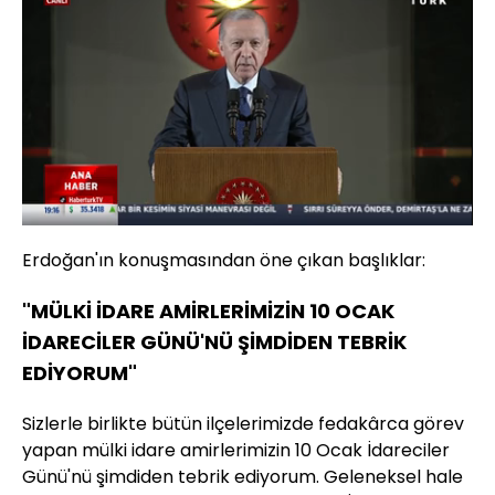
Yüklendi
:
2.44%
Sesi
Oynatma
Aç
Hızı
Erdoğan'ın konuşmasından öne çıkan başlıklar:
"MÜLKİ İDARE AMİRLERİMİZİN 10 OCAK
İDARECİLER GÜNÜ'NÜ ŞİMDİDEN TEBRİK
EDİYORUM"
Sizlerle birlikte bütün ilçelerimizde fedakârca görev
yapan mülki idare amirlerimizin 10 Ocak İdareciler
Günü'nü şimdiden tebrik ediyorum. Geleneksel hale