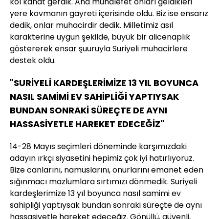
kol kanat gerdik. Ana muhalefet onları geldikleri
yere kovmanın gayreti içerisinde oldu. Biz ise ensarız
dedik, onlar muhacirdir dedik. Milletimiz asıl
karakterine uygun şekilde, büyük bir alicenaplık
göstererek ensar şuuruyla Suriyeli muhacirlere
destek oldu.
"SURİYELİ KARDEŞLERİMİZE 13 YIL BOYUNCA
NASIL SAMİMİ EV SAHİPLİĞİ YAPTIYSAK
BUNDAN SONRAKİ SÜREÇTE DE AYNI
HASSASİYETLE HAREKET EDECEĞİZ"
14-28 Mayıs seçimleri döneminde karşımızdaki
adayın ırkçı siyasetini hepimiz çok iyi hatırlıyoruz.
Bize canlarını, namuslarını, onurlarını emanet eden
sığınmacı mazlumlara sırtımızı dönmedik. Suriyeli
kardeşlerimize 13 yıl boyunca nasıl samimi ev
sahipliği yaptıysak bundan sonraki süreçte de aynı
hassasiyetle hareket edeceğiz. Gönüllü, güvenli,