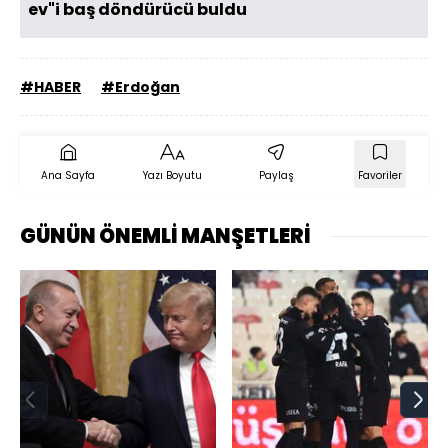
ev"i baş döndürücü buldu
#HABER
#Erdoğan
Ana Sayfa
Yazı Boyutu
Paylaş
Favoriler
GÜNÜN ÖNEMLİ MANŞETLERİ