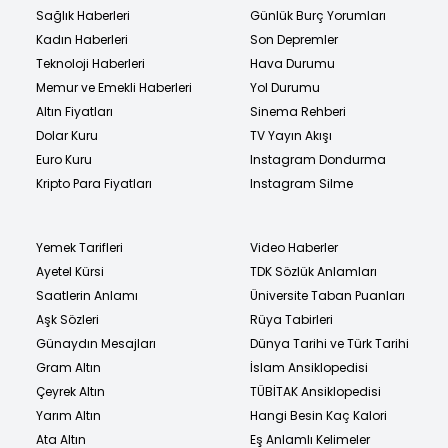
Sağlık Haberleri
Günlük Burç Yorumları
Kadın Haberleri
Son Depremler
Teknoloji Haberleri
Hava Durumu
Memur ve Emekli Haberleri
Yol Durumu
Altın Fiyatları
Sinema Rehberi
Dolar Kuru
TV Yayın Akışı
Euro Kuru
Instagram Dondurma
Kripto Para Fiyatları
Instagram Silme
Yemek Tarifleri
Video Haberler
Ayetel Kürsi
TDK Sözlük Anlamları
Saatlerin Anlamı
Üniversite Taban Puanları
Aşk Sözleri
Rüya Tabirleri
Günaydın Mesajları
Dünya Tarihi ve Türk Tarihi
Gram Altın
İslam Ansiklopedisi
Çeyrek Altın
TÜBİTAK Ansiklopedisi
Yarım Altın
Hangi Besin Kaç Kalori
Ata Altın
Eş Anlamlı Kelimeler