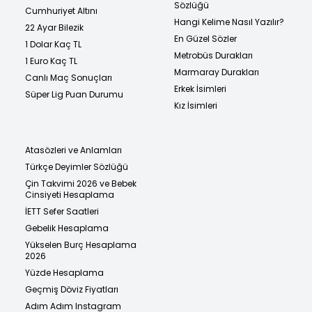
Sözlüğü
Cumhuriyet Altını
Hangi Kelime Nasıl Yazılır?
22 Ayar Bilezik
En Güzel Sözler
1 Dolar Kaç TL
Metrobüs Durakları
1 Euro Kaç TL
Marmaray Durakları
Canlı Maç Sonuçları
Erkek İsimleri
Süper Lig Puan Durumu
Kız İsimleri
Atasözleri ve Anlamları
Türkçe Deyimler Sözlüğü
Çin Takvimi 2026 ve Bebek
Cinsiyeti Hesaplama
İETT Sefer Saatleri
Gebelik Hesaplama
Yükselen Burç Hesaplama
2026
Yüzde Hesaplama
Geçmiş Döviz Fiyatları
Adım Adım Instagram