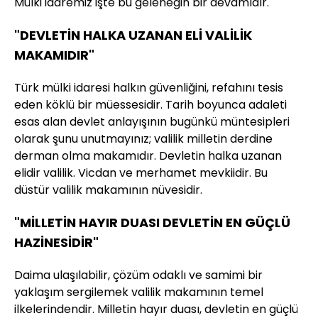
Mülki idaremiz işte bu geleneğin bir devamıdır.
"DEVLETİN HALKA UZANAN ELİ VALİLİK
MAKAMIDIR"
Türk mülki idaresi halkın güvenliğini, refahını tesis
eden köklü bir müessesidir. Tarih boyunca adaleti
esas alan devlet anlayışının bugünkü müntesipleri
olarak şunu unutmayınız; valilik milletin derdine
derman olma makamıdır. Devletin halka uzanan
elidir valilik. Vicdan ve merhamet mevkiidir. Bu
düstür valilik makamının nüvesidir.
"MİLLETİN HAYIR DUASI DEVLETİN EN GÜÇLÜ
HAZİNESİDİR"
Daima ulaşılabilir, çözüm odaklı ve samimi bir
yaklaşım sergilemek valilik makamının temel
ilkelerindendir. Milletin hayır duası, devletin en güçlü