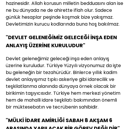
hazinesidir. Allah korusun milletin bedduasını alan ise
ne bu dünyada ne de ahirette iflah olur. Sadece
günlük hesaplar peşinde koşmak bize yakışmaz.
Devletimizin kurucu kodlarında buna hoş bakılmaz.
"DEVLET GELENEĞİMİZ GELECEĞİ İNŞA EDEN
ANLAYIŞ ÜZERİNE KURULUDUR"
Devlet geleneğimiz geleceği inşa eden anlayış
üzerine kuruludur. Türkiye Yüzyılı vizyonumuz da işte
bu geleneğin bir tezahürüdür. Binlerce yıllık kadim
devlet anlayışımız tıpkı askeriye gibi idarecilik ve
teşkilatlanma alanında dünyaya örnek olacak bir
birikimin taşıyıcısıdır. Türkiye hem merkezi yönetim
hem de mahalli idare teşkilatı bakımından önemli
bir müktesebatın ve tecrübenin sahibidir.
"MÜLKİ İDARE AMİRLİĞİ SABAH 8 AKŞAM 6
ARASINDA YAPILACAK BİR GÖREV DEĞİLDİR"