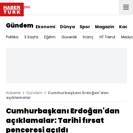
Canlı
Gündem
Ekonomi
Dünya
Spor
Magazin
Kadın
Politika
3.Sayfa
Eğitim
Güvenlik
İnanç
HT Trend
Medy
Haberler
Gündem
Cumhurbaşkanı Erdoğan'dan
açıklamalar
Cumhurbaşkanı Erdoğan'dan
açıklamalar: Tarihi fırsat
penceresi açıldı