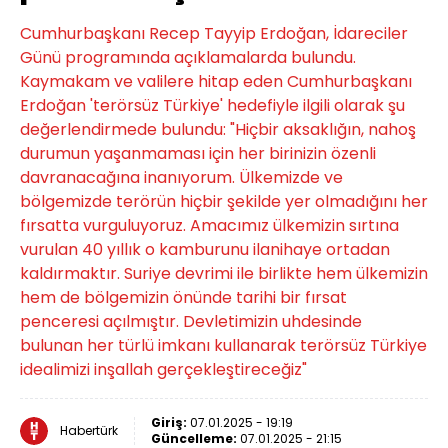
Cumhurbaşkanı Recep Tayyip Erdoğan, İdareciler
Günü programında açıklamalarda bulundu.
Kaymakam ve valilere hitap eden Cumhurbaşkanı
Erdoğan 'terörsüz Türkiye' hedefiyle ilgili olarak şu
değerlendirmede bulundu: "Hiçbir aksaklığın, nahoş
durumun yaşanmaması için her birinizin özenli
davranacağına inanıyorum. Ülkemizde ve
bölgemizde terörün hiçbir şekilde yer olmadığını her
fırsatta vurguluyoruz. Amacımız ülkemizin sırtına
vurulan 40 yıllık o kamburunu ilanihaye ortadan
kaldırmaktır. Suriye devrimi ile birlikte hem ülkemizin
hem de bölgemizin önünde tarihi bir fırsat
penceresi açılmıştır. Devletimizin uhdesinde
bulunan her türlü imkanı kullanarak terörsüz Türkiye
idealimizi inşallah gerçekleştireceğiz"
Giriş:
07.01.2025 - 19:19
Habertürk
Güncelleme:
07.01.2025 - 21:15