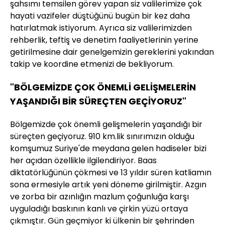
şahsımı temsilen görev yapan siz valilerimize çok
hayati vazifeler düştüğünü bugün bir kez daha
hatırlatmak istiyorum. Ayrıca siz valilerimizden
rehberlik, teftiş ve denetim faaliyetlerinin yerine
getirilmesine dair genelgemizin gereklerini yakından
takip ve koordine etmenizi de bekliyorum.
"BÖLGEMİZDE ÇOK ÖNEMLİ GELİŞMELERİN
YAŞANDIĞI BİR SÜREÇTEN GEÇİYORUZ"
Bölgemizde çok önemli gelişmelerin yaşandığı bir
süreçten geçiyoruz. 910 km.lik sınırımızın olduğu
komşumuz Suriye'de meydana gelen hadiseler bizi
her açıdan özellikle ilgilendiriyor. Baas
diktatörlüğünün çökmesi ve 13 yıldır süren katliamın
sona ermesiyle artık yeni döneme girilmiştir. Azgın
ve zorba bir azınlığın mazlum çoğunluğa karşı
uyguladığı baskının kanlı ve çirkin yüzü ortaya
çıkmıştır. Gün geçmiyor ki ülkenin bir şehrinden