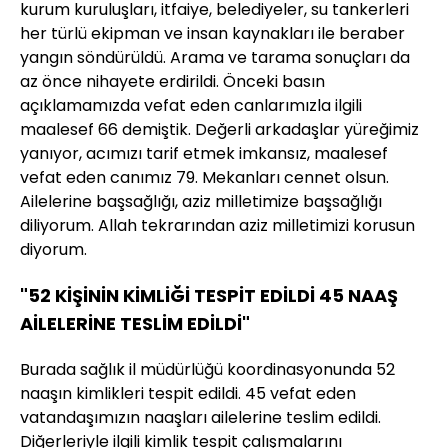
kurum kuruluşları, itfaiye, belediyeler, su tankerleri
her türlü ekipman ve insan kaynakları ile beraber
yangın söndürüldü. Arama ve tarama sonuçları da
az önce nihayete erdirildi. Önceki basın
açıklamamızda vefat eden canlarımızla ilgili
maalesef 66 demiştik. Değerli arkadaşlar yüreğimiz
yanıyor, acımızı tarif etmek imkansız, maalesef
vefat eden canımız 79. Mekanları cennet olsun.
Ailelerine başsağlığı, aziz milletimize başsağlığı
diliyorum. Allah tekrarından aziz milletimizi korusun
diyorum.
"52 KİŞİNİN KİMLİĞİ TESPİT EDİLDİ 45 NAAŞ
AİLELERİNE TESLİM EDİLDİ"
Burada sağlık il müdürlüğü koordinasyonunda 52
naaşın kimlikleri tespit edildi. 45 vefat eden
vatandaşımızın naaşları ailelerine teslim edildi.
Diğerleriyle ilgili kimlik tespit çalışmalarını