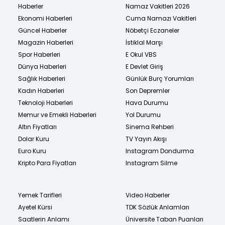
Haberler
Namaz Vakitleri 2026
Ekonomi Haberleri
Cuma Namazı Vakitleri
Güncel Haberler
Nöbetçi Eczaneler
Magazin Haberleri
İstiklal Marşı
Spor Haberleri
E Okul VBS
Dünya Haberleri
E Devlet Giriş
Sağlık Haberleri
Günlük Burç Yorumları
Kadın Haberleri
Son Depremler
Teknoloji Haberleri
Hava Durumu
Memur ve Emekli Haberleri
Yol Durumu
Altın Fiyatları
Sinema Rehberi
Dolar Kuru
TV Yayın Akışı
Euro Kuru
Instagram Dondurma
Kripto Para Fiyatları
Instagram Silme
Yemek Tarifleri
Video Haberler
Ayetel Kürsi
TDK Sözlük Anlamları
Saatlerin Anlamı
Üniversite Taban Puanları