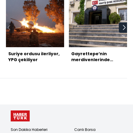
Suriye ordusu ilerliyor,
Gayrettepe’nin
YPG çekiliyor
merdivenlerinde
başlayan hikâye 19 yıl
sonra bitti
Son Dakika Haberleri
Canlı Borsa