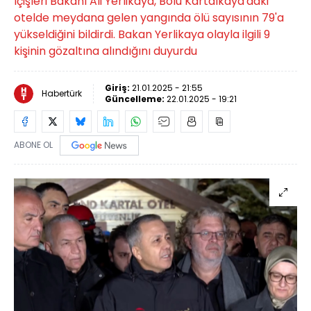
İçişleri Bakanı Ali Yerlikaya, Bolu Kartalkaya'daki
otelde meydana gelen yangında ölü sayısının 79'a
yükseldiğini bildirdi. Bakan Yerlikaya olayla ilgili 9
kişinin gözaltına alındığını duyurdu
Giriş:
21.01.2025 - 21:55
Habertürk
Güncelleme:
22.01.2025 - 19:21
ABONE OL