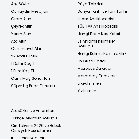
Aşk Sözleri
Rüya Tabirleri
Günaydın Mesajları
Dünya Tarihi ve Türk Tarihi
Gram Altın
İslam Ansiklopedisi
Çeyrek Altın
TÜBİTAK Ansiklopedisi
Yarım Altın
Hangi Besin Kaç Kalori
Ata Altın
Eş Anlamlı Kelimeler
Sözlüğü
Cumhuriyet Altını
Hangi Kelime Nasıl Yazılır?
22 Ayar Bilezik
En Güzel Sözler
1 Dolar Kaç TL
Metrobüs Durakları
1 Euro Kaç TL
Marmaray Durakları
Canlı Maç Sonuçları
Erkek İsimleri
Süper Lig Puan Durumu
Kız İsimleri
Atasözleri ve Anlamları
Türkçe Deyimler Sözlüğü
Çin Takvimi 2026 ve Bebek
Cinsiyeti Hesaplama
İETT Sefer Saatleri