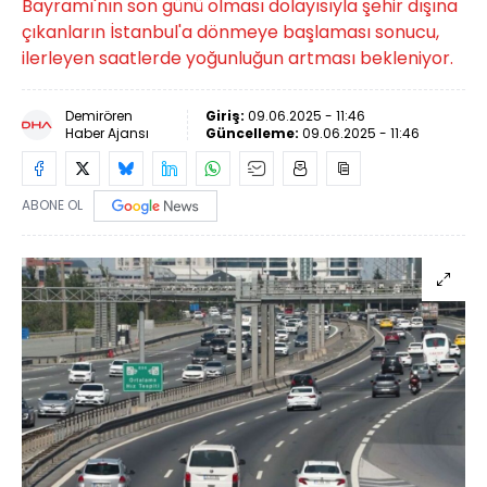
Bayramı'nın son günü olması dolayısıyla şehir dışına
çıkanların İstanbul'a dönmeye başlaması sonucu,
ilerleyen saatlerde yoğunluğun artması bekleniyor.
Demirören
Giriş:
09.06.2025 - 11:46
Haber Ajansı
Güncelleme:
09.06.2025 - 11:46
ABONE OL