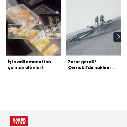
İşte adli emanetten
Zarar gördü!
çalınan altınlar!
Çernobil'de nükleer
sızıntı tehlikesi!