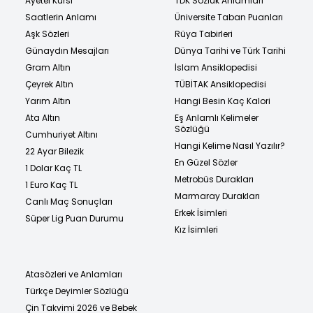
Ayetel Kürsi
TDK Sözlük Anlamları
Saatlerin Anlamı
Üniversite Taban Puanları
Aşk Sözleri
Rüya Tabirleri
Günaydın Mesajları
Dünya Tarihi ve Türk Tarihi
Gram Altın
İslam Ansiklopedisi
Çeyrek Altın
TÜBİTAK Ansiklopedisi
Yarım Altın
Hangi Besin Kaç Kalori
Ata Altın
Eş Anlamlı Kelimeler
Sözlüğü
Cumhuriyet Altını
Hangi Kelime Nasıl Yazılır?
22 Ayar Bilezik
En Güzel Sözler
1 Dolar Kaç TL
Metrobüs Durakları
1 Euro Kaç TL
Marmaray Durakları
Canlı Maç Sonuçları
Erkek İsimleri
Süper Lig Puan Durumu
Kız İsimleri
Atasözleri ve Anlamları
Türkçe Deyimler Sözlüğü
Çin Takvimi 2026 ve Bebek