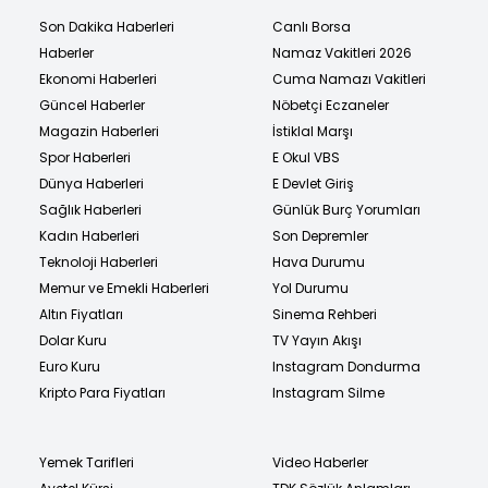
Son Dakika Haberleri
Canlı Borsa
Haberler
Namaz Vakitleri 2026
Ekonomi Haberleri
Cuma Namazı Vakitleri
Güncel Haberler
Nöbetçi Eczaneler
Magazin Haberleri
İstiklal Marşı
Spor Haberleri
E Okul VBS
Dünya Haberleri
E Devlet Giriş
Sağlık Haberleri
Günlük Burç Yorumları
Kadın Haberleri
Son Depremler
Teknoloji Haberleri
Hava Durumu
Memur ve Emekli Haberleri
Yol Durumu
Altın Fiyatları
Sinema Rehberi
Dolar Kuru
TV Yayın Akışı
Euro Kuru
Instagram Dondurma
Kripto Para Fiyatları
Instagram Silme
Yemek Tarifleri
Video Haberler