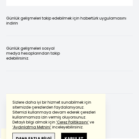
Günlük gelişmeleri takip edebilmek için habertürk uygulamasını
indirin
Günlük gelişmeleri sosyal
medya hesaplarından takip
edebilirsiniz.
Sizlere daha iyi bir hizmet sunabilmek için
sitemizde çerezlerden faydalanıyoruz.
Sitemizi kullanmaya devam ederek çerezleri
Powered by
Translate
kullanmamıza izin vermiş oluyorsunuz.
Detaylı bilgi almak için
‘Çerez Politikasını’
ve
‘Aydınlatma Metnini’
inceleyebilirsiniz.
Bu çeviride
Google Translete
kullanılmıştır.
Anlam ve çeviri hatalarından
haberturk.com
DAHA FAZLA BİLGİ
KABUL ET